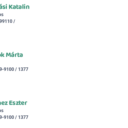
ási Katalin
os
99110 / 
ók Márta
9-9100 / 1377
mez Eszter
os
9-9100 / 1377