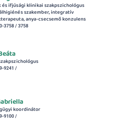
és ifjúsági klinikai szakpszichológus 
lhigiénés szakember, integratív 
terapeuta, anya-csecsemő konzulens
0-3758 / 3758
Beáta
 szakpszichológus
9-9241 / 
abriella
gügyi koordinátor
9-9100 / 