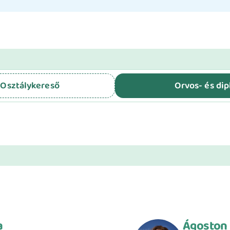
 Osztálykereső
Orvos- és di
a
Ágoston