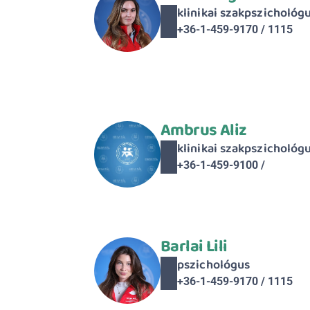
klinikai szakpszichológ
+36-1-459-9170 / 1115
Ambrus Aliz
klinikai szakpszichológ
+36-1-459-9100 / 
Barlai Lili
pszichológus
+36-1-459-9170 / 1115