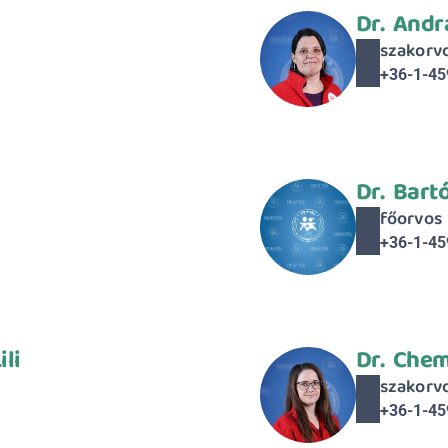
Dr.  Andr
szakorv
+36-1-45
Dr.  Bart
főorvos
+36-1-45
ili
Dr.  Che
szakorv
+36-1-45