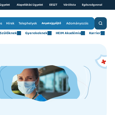
ügyelet 
Alapellátási ügyelet
EESZT
Várólista
Egészségvonal
ás
Hírek
Telephelyek
Adományozás
Anyatejgyűjtő
Szülőknek
Gyerekeknek
HEIM Akadémia
Karrier