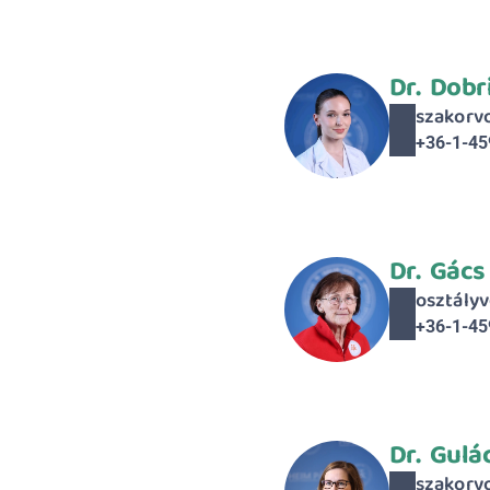
Dr.  Dob
szakorv
+36-1-45
Dr.  Gács
osztályv
+36-1-45
Dr.  Gulá
szakorv