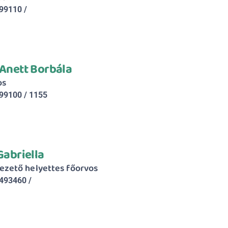
99110 / 
 Anett Borbála
os
99100 / 1155
 Gabriella
ezető helyettes főorvos
493460 / 