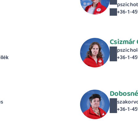
pszicho
+36-1-45
Csizmár 
pszicho
llék
+36-1-45
Dobosné 
us
szakorv
+36-1-45