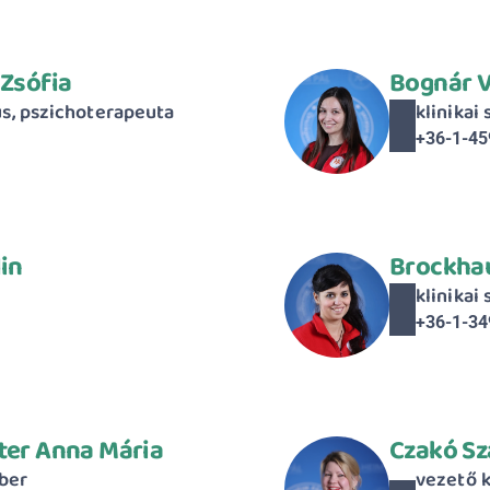
 Zsófia
Bognár V
us, pszichoterapeuta
klinikai
+36-1-45
in
Brockhau
klinikai
+36-1-34
ter Anna Mária
Czakó Sz
ber
vezető k