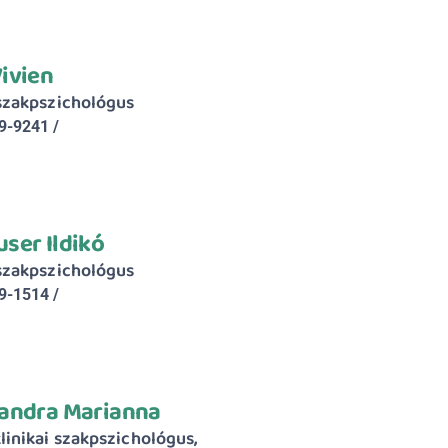
ivien
 szakpszichológus
9-9241 / 
ser Ildikó
 szakpszichológus
9-1514 / 
andra Marianna
linikai szakpszichológus, 