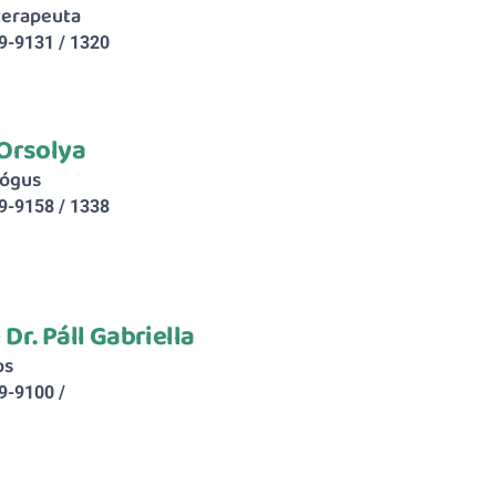
terapeuta
9-9131 / 1320
Orsolya
lógus
9-9158 / 1338
Dr. Páll Gabriella
os
9-9100 / 