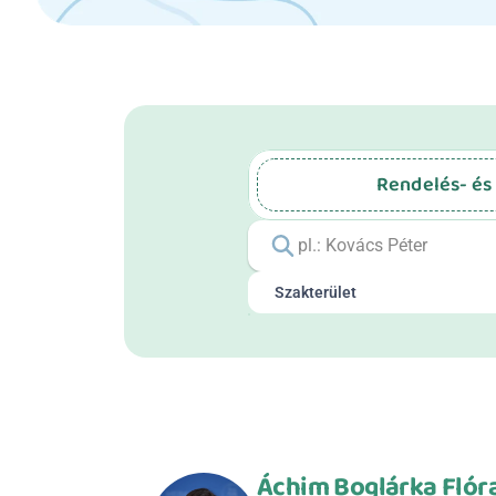
Rendelés- és
Áchim Boglárka Flór