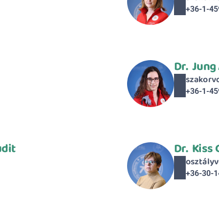
+36-1-45
Dr.  Jung
szakorv
+36-1-45
udit
Dr.  Kiss
osztályv
+36-30-1