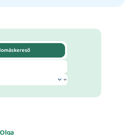
plomáskereső
 Olga