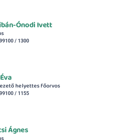
ribán-Ónodi Ivett
os
99100 / 1300
 Éva
ezető helyettes főorvos
99100 / 1155
csi Ágnes
os