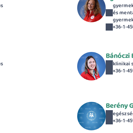
us
gyermek 
és mentá
gyermek
+36-1-45
Bánóczi 
us
klinikai
+36-1-45
Berény G
egészsé
+36-1-45