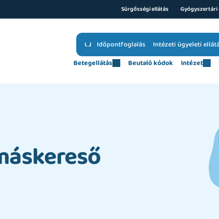
Sürgősségi ellátás
Gyógyszertári 
Időpontfoglalás
Intézeti ügyeleti ellát
Betegellátás
Beutaló kódok
Intézet
omáskereső