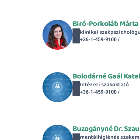
Biró-Porkoláb Márta
klinikai szakpszichológ
+36-1-459-9100 / 
Bolodárné Gaál Katal
Intézeti szakoktató
+36-1-459-9100 / 
Buzogányné Dr. Szau
mentálhigiénés szakem