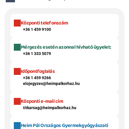
Központi telefonszám
+36 1 459 9100
Mérgezés esetén azonnal hívható ügyelet:
+36 1 333 5079
Időpontfoglalás
+36 1 459 9266
elojegyzes@heimpalkorhaz.hu
Központi e-mail cím
titkarsag@heimpalkorhaz.hu
Heim Pál Országos Gyermekgyógyászati 