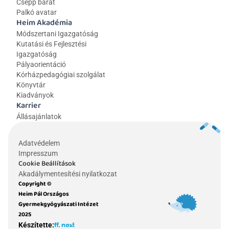
Csepp barát
Palkó avatar
Heim Akadémia
Módszertani Igazgatóság
Kutatási és Fejlesztési 
Igazgatóság
Pályaorientáció
Kórházpedagógiai szolgálat
Könyvtár
Kiadványok
Karrier
Állásajánlatok
Adatvédelem
Impresszum
Cookie Beállítások
Akadálymentesítési nyilatkozat
Copyright © 
Heim Pál Országos 
Gyermekgyógyászati Intézet 
2025
Készítette: