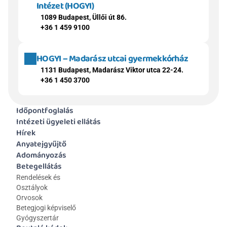
Intézet (HOGYI)
1089 Budapest, Üllői út 86.
+36 1 459 9100
HOGYI – Madarász utcai gyermekkórház
1131 Budapest, Madarász Viktor utca 22-24.
+36 1 450 3700
Időpontfoglalás
Intézeti ügyeleti ellátás
Hírek
Anyatejgyűjtő
Adományozás
Betegellátás
Rendelések és 
Osztályok
Orvosok
Betegjogi képviselő
Gyógyszertár