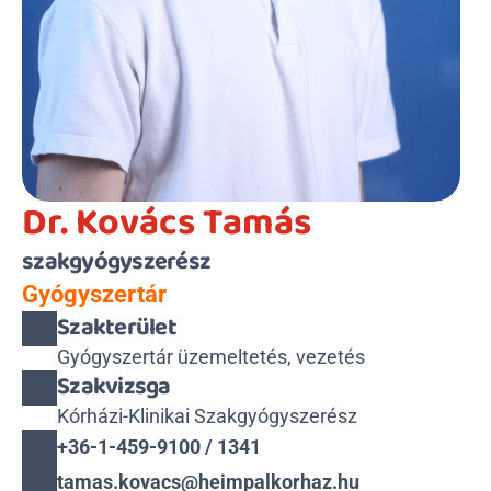
Dr. Kovács Tamás
szakgyógyszerész
Gyógyszertár
Szakterület
Gyógyszertár üzemeltetés, vezetés
Szakvizsga
Kórházi-Klinikai Szakgyógyszerész
+36-1-459-9100 / 1341
tamas.kovacs@heimpalkorhaz.hu