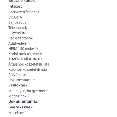
Beutaló kódok
Intézet
Szervezeti felépítés
CHARTA
Sajtószoba
Telephelyek
Felvételi iroda
Szolgáltatások
Adatvédelem
HEIM 150 emlékév
Kórházunk története
KÖZÉRDEKŰ ADATOK
Általános közzétételi lista 
Különös közzétételi lista
Pályázatok
Dokumentumtár
Szülőknek
Mit tegyen, ha gyermeke...
Magazinok
Dokumentumtár
Gyerekeknek
Mesekuckó