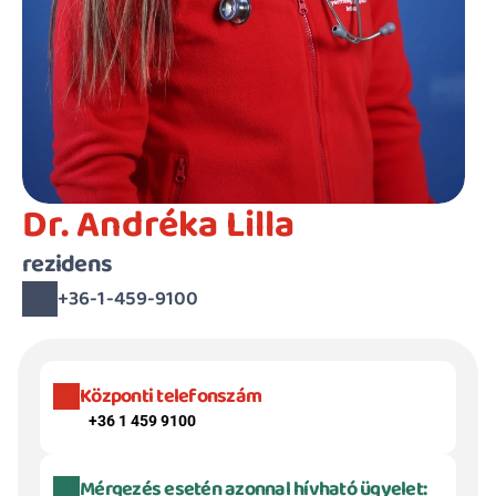
Dr. Andréka Lilla
rezidens
+36-1-459-9100
Központi telefonszám
+36 1 459 9100
Mérgezés esetén azonnal hívható ügyelet: