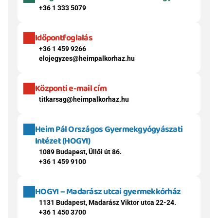
+36 1 333 5079
Időpontfoglalás
+36 1 459 9266
elojegyzes@heimpalkorhaz.hu
Központi e-mail cím
titkarsag@heimpalkorhaz.hu
Heim Pál Országos Gyermekgyógyászati 
Intézet (HOGYI)
1089 Budapest, Üllői út 86.
+36 1 459 9100
HOGYI – Madarász utcai gyermekkórház
1131 Budapest, Madarász Viktor utca 22-24.
+36 1 450 3700