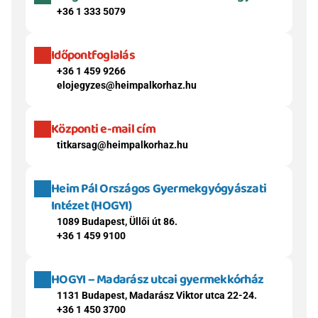
+36 1 333 5079
Időpontfoglalás
+36 1 459 9266
elojegyzes@heimpalkorhaz.hu
Központi e-mail cím
titkarsag@heimpalkorhaz.hu
Heim Pál Országos Gyermekgyógyászati 
Intézet (HOGYI)
1089 Budapest, Üllői út 86.
+36 1 459 9100
HOGYI – Madarász utcai gyermekkórház
1131 Budapest, Madarász Viktor utca 22-24.
+36 1 450 3700