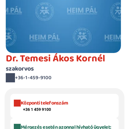
Dr. Temesi Ákos Kornél
szakorvos
+36-1-459-9100
Központi telefonszám
+36 1 459 9100
Mérgezés esetén azonnal hívható ügyelet: