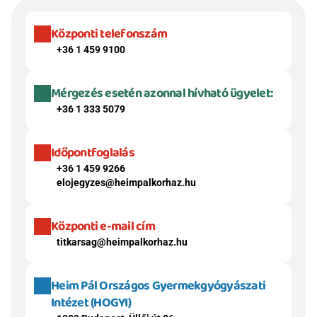
Központi telefonszám
+36 1 459 9100
Mérgezés esetén azonnal hívható ügyelet:
+36 1 333 5079
Időpontfoglalás
+36 1 459 9266
elojegyzes@heimpalkorhaz.hu
Központi e-mail cím
titkarsag@heimpalkorhaz.hu
Heim Pál Országos Gyermekgyógyászati 
Intézet (HOGYI)