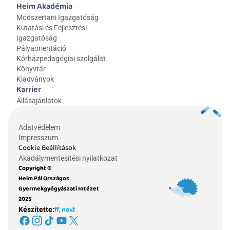
Heim Akadémia
Módszertani Igazgatóság
Kutatási és Fejlesztési 
Igazgatóság
Pályaorientáció
Kórházpedagógiai szolgálat
Könyvtár
Kiadványok
Karrier
Állásajánlatok
Adatvédelem
Impresszum
Cookie Beállítások
Akadálymentesítési nyilatkozat
Copyright © 
Heim Pál Országos 
Gyermekgyógyászati Intézet 
2025
Készítette: