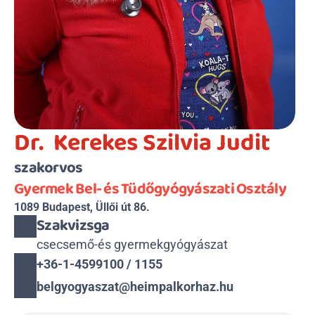
Dr.  Kerekes Szilvia Judit
szakorvos
Gyermek Bel- és Tüdőgyógyászati Osztály
1089 Budapest, Üllői út 86.
Szakvizsga
csecsemő-és gyermekgyógyászat
+36-1-4599100 / 1155
belgyogyaszat@heimpalkorhaz.hu