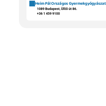
Heim Pál Országos Gyermekgyógyászati 
1089 Budapest, Üllői út 86.
+36 1 459 9100