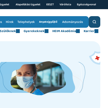
ügyelet 
Alapellátási ügyelet
EESZT
Várólista
Egészségvonal
ás
Hírek
Telephelyek
Adományozás
Anyatejgyűjtő
Szülőknek
Gyerekeknek
HEIM Akadémia
Karrier