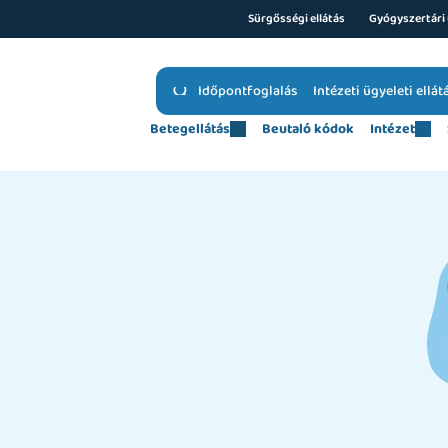
Sürgősségi ellátás
Gyógyszertári 
Időpontfoglalás
Intézeti ügyeleti ellát
Betegellátás
Beutaló kódok
Intézet