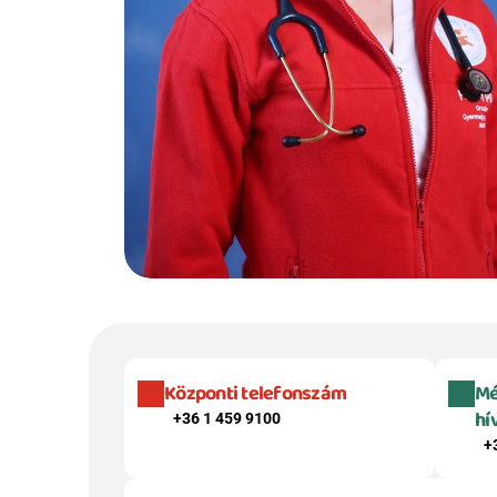
Központi telefonszám
Mé
hí
+36 1 459 9100
+