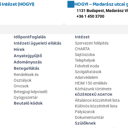
Intézet (HOGYI)
HOGYI – Madarász utcai
1131 Budapest, Madarász Vi
+36 1 450 3700
Időpontfoglalás
Intézet
Intézeti ügyeleti ellátás
Szervezeti felépítés
Hírek
CHARTA
Anyatejgyűjtő
Sajtószoba
Telephelyek
Adományozás
Felvételi iroda
Betegellátás
Szolgáltatások
Rendelések és 
Adatvédelem
Osztályok
HEIM 150 emlékév
Orvosok
Kórházunk története
Betegjogi képviselő
KÖZÉRDEKŰ ADATOK
Gyógyszertár
Általános közzétételi lista 
Beutaló kódok
Különös közzétételi lista
Pályázatok
Dokumentumtár
Szülőknek