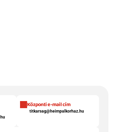
Központi e-mail cím
titkarsag@heimpalkorhaz.hu
.hu