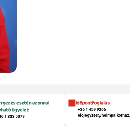
rgezés esetén azonnal 
Időpontfoglalás
vható ügyelet:
+36 1 459 9266
elojegyzes@heimpalkorhaz
36 1 333 5079