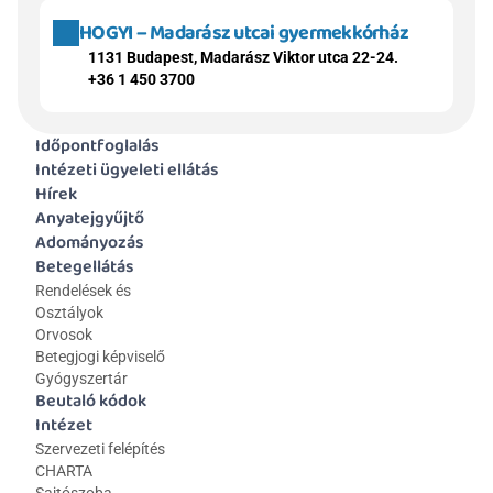
HOGYI – Madarász utcai gyermekkórház
1131 Budapest, Madarász Viktor utca 22-24.
+36 1 450 3700
Időpontfoglalás
Intézeti ügyeleti ellátás
Hírek
Anyatejgyűjtő
Adományozás
Betegellátás
Rendelések és 
Osztályok
Orvosok
Betegjogi képviselő
Gyógyszertár
Beutaló kódok
Intézet
Szervezeti felépítés
CHARTA