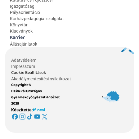
Kutatási és Fejlesztési 
Igazgatóság
Pályaorientáció
Kórházpedagógiai szolgálat
Könyvtár
Kiadványok
Karrier
Állásajánlatok
Adatvédelem
Impresszum
Cookie Beállítások
Akadálymentesítési nyilatkozat
Copyright © 
Heim Pál Országos 
Gyermekgyógyászati Intézet 
2025
Készítette: