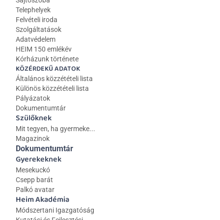
Sajtószoba
Telephelyek
Felvételi iroda
Szolgáltatások
Adatvédelem
HEIM 150 emlékév
Kórházunk története
KÖZÉRDEKŰ ADATOK
Általános közzétételi lista 
Különös közzétételi lista
Pályázatok
Dokumentumtár
Szülőknek
Mit tegyen, ha gyermeke...
Magazinok
Dokumentumtár
Gyerekeknek
Mesekuckó
Csepp barát
Palkó avatar
Heim Akadémia
Módszertani Igazgatóság