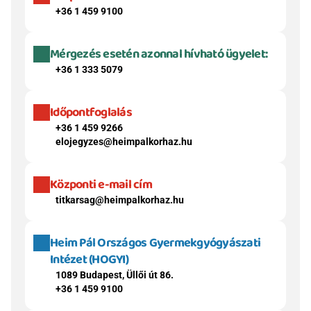
+36 1 459 9100
Mérgezés esetén azonnal hívható ügyelet:
+36 1 333 5079
Időpontfoglalás
+36 1 459 9266
elojegyzes@heimpalkorhaz.hu
Központi e-mail cím
titkarsag@heimpalkorhaz.hu
Heim Pál Országos Gyermekgyógyászati 
Intézet (HOGYI)
1089 Budapest, Üllői út 86.
+36 1 459 9100