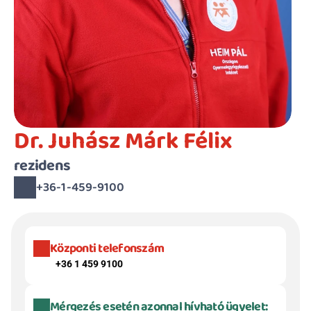
Dr. Juhász Márk Félix
rezidens
+36-1-459-9100
Központi telefonszám
+36 1 459 9100
Mérgezés esetén azonnal hívható ügyelet: