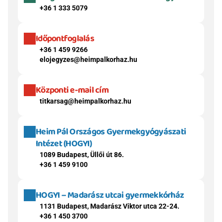
+36 1 333 5079
Időpontfoglalás
+36 1 459 9266
elojegyzes@heimpalkorhaz.hu
Központi e-mail cím
titkarsag@heimpalkorhaz.hu
Heim Pál Országos Gyermekgyógyászati 
Intézet (HOGYI)
1089 Budapest, Üllői út 86.
+36 1 459 9100
HOGYI – Madarász utcai gyermekkórház
1131 Budapest, Madarász Viktor utca 22-24.
+36 1 450 3700