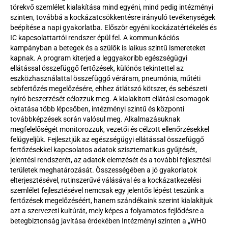
törekvő szemlélet kialakítása mind egyéni, mind pedig intézményi 
szinten, továbbá a kockázatcsökkentésre irányuló tevékenységek 
beépítése a napi gyakorlatba. Először egyéni kockázatértékelés és 
IC kapcsolattartói rendszer épül fel. A kommunikációs 
kampányban a betegek és a szülők is laikus szintű ismereteket 
kapnak. A program kiterjed a leggyakoribb egészségügyi 
ellátással összefüggő fertőzések, különös tekintettel az 
eszközhasználattal összefüggő véráram, pneumónia, műtéti 
sebfertőzés megelőzésére, ehhez átlátszó kötszer, és sebészeti 
nyíró beszerzését célozzuk meg. A kialakított ellátási csomagok 
oktatása több lépcsőben, intézményi szintű és központi 
továbbképzések során valósul meg. Alkalmazásuknak 
megfelelőségét monitorozzuk, vezetői és célzott ellenőrzésekkel 
felügyeljük. Fejlesztjük az egészségügyi ellátással összefüggő 
fertőzésekkel kapcsolatos adatok szisztematikus gyűjtését, 
jelentési rendszerét, az adatok elemzését és a további fejlesztési 
területek meghatározását. Összességében a jó gyakorlatok 
elterjesztésével, rutinszerűvé válásával és a kockázatkezelési 
szemlélet fejlesztésével nemcsak egy jelentős lépést teszünk a 
fertőzések megelőzéséért, hanem szándékaink szerint kialakítjuk 
azt a szervezeti kultúrát, mely képes a folyamatos fejlődésre a 
betegbiztonság javítása érdekében Intézményi szinten a „WHO 