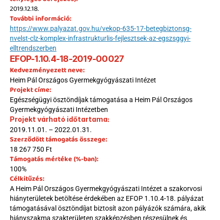
2019.12.18.
További információ:
https://www.palyazat.gov.hu/vekop-635-17-betegbiztonsg-
nvelst-clz-komplex-infrastrukturlis-fejlesztsek-az-egszsggyi-
elltrendszerben
EFOP-1.10.4-18-2019-00027
Kedvezményezett neve:
Heim Pál Országos Gyermekgyógyászati Intézet
Projekt címe:
Egészségügyi ösztöndíjak támogatása a Heim Pál Országos 
Gyermekgyógyászati Intézetben
:
Projekt várható időtartama
2019.11.01. – 2022.01.31.
Szerződött támogatás összege:
18 267 750 Ft
Támogatás mértéke (%-ban):
100%
Célkitűzés:
A Heim Pál Országos Gyermekgyógyászati Intézet a szakorvosi 
hiányterületek betöltése érdekében az EFOP 1.10.4-18. pályázat 
támogatásával ösztöndíjat biztosít azon pályázók számára, akik 
hiányszakma szakterületen szakképzésben részesülnek és 