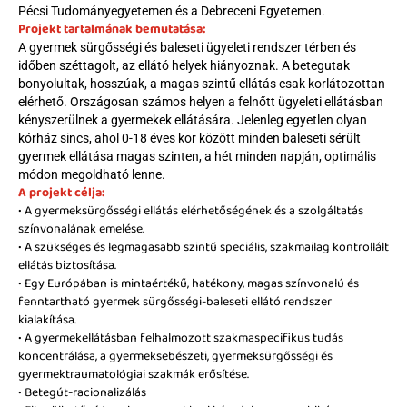
Pécsi Tudományegyetemen és a Debreceni Egyetemen.
Projekt tartalmának bemutatása:
A gyermek sürgősségi és baleseti ügyeleti rendszer térben és 
időben széttagolt, az ellátó helyek hiányoznak. A betegutak 
bonyolultak, hosszúak, a magas szintű ellátás csak korlátozottan 
elérhető. Országosan számos helyen a felnőtt ügyeleti ellátásban 
kényszerülnek a gyermekek ellátására. Jelenleg egyetlen olyan 
kórház sincs, ahol 0-18 éves kor között minden baleseti sérült 
gyermek ellátása magas szinten, a hét minden napján, optimális 
módon megoldható lenne.
A projekt célja:
• A gyermeksürgősségi ellátás elérhetőségének és a szolgáltatás 
színvonalának emelése. 
• A szükséges és legmagasabb szintű speciális, szakmailag kontrollált 
ellátás biztosítása. 
• Egy Európában is mintaértékű, hatékony, magas színvonalú és 
fenntartható gyermek sürgősségi-baleseti ellátó rendszer 
kialakítása. 
• A gyermekellátásban felhalmozott szakmaspecifikus tudás 
koncentrálása, a gyermeksebészeti, gyermeksürgősségi és 
gyermektraumatológiai szakmák erősítése. 
• Betegút-racionalizálás 