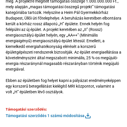
meg. A projektre megítélt támogatás összege 1.000.000.000 Ft., 
mely alapján „magas támogatási összegű projekt” támogatási 
kategóriába tartozik. Helyszíne a Heim Pál Gyermekkórház 
Budapest, Üllői úti főtelephelye. A beruházás keretében elbontásra 
került a kórház rossz állapotú „H” épülete. Ennek helyén fog 
felépülni az új épület. A projekt keretében az „II” (Rossz) 
energiaosztályú épület helyén, egy „AA++” (Minimális 
energiaigényű) energiaosztályú épület létesül. Emellett, a 
kiemelkedő energiahatékonyság elérését a korszerű 
épületgépészeti rendszerek biztosítják. Az épület energiaellátása a 
követelményszint által megszabott minimális, 25 %-os megújuló-
energia részaránynál magasabb részarányban történik megújuló 
energiával.
Ebben az épületben fog helyet kapni a pályázat eredményeképpen 
egy korszerű betegellátást kielégítő MRI központot, valamint a 
volt „H” épületben lévő osztályok.
Támogatási szerződés:
Támogatási szerződés 1 számú módosítása