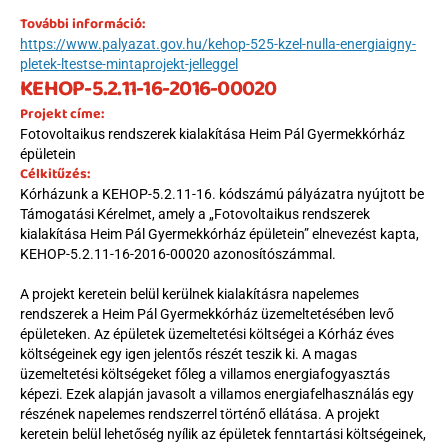
További információ:
https://www.palyazat.gov.hu/kehop-525-kzel-nulla-energiaigny-
pletek-ltestse-mintaprojekt-jelleggel
KEHOP-5.2.11-16-2016-00020
Projekt címe:
Fotovoltaikus rendszerek kialakítása Heim Pál Gyermekkórház 
épületein
Célkitűzés:
Kórházunk a KEHOP-5.2.11-16. kódszámú pályázatra nyújtott be 
Támogatási Kérelmet, amely a „Fotovoltaikus rendszerek 
kialakítása Heim Pál Gyermekkórház épületein” elnevezést kapta, 
KEHOP-5.2.11-16-2016-00020 azonosítószámmal.
A projekt keretein belül kerülnek kialakításra napelemes 
rendszerek a Heim Pál Gyermekkórház üzemeltetésében levő 
épületeken. Az épületek üzemeltetési költségei a Kórház éves 
költségeinek egy igen jelentős részét teszik ki. A magas 
üzemeltetési költségeket főleg a villamos energiafogyasztás 
képezi. Ezek alapján javasolt a villamos energiafelhasználás egy 
részének napelemes rendszerrel történő ellátása. A projekt 
keretein belül lehetőség nyílik az épületek fenntartási költségeinek, 