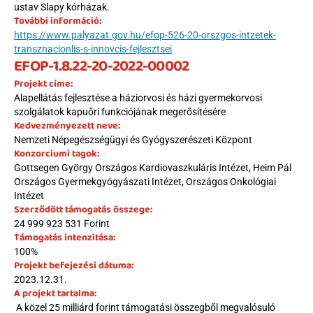
ustav Slapy kórházak.
További információ:
https://www.palyazat.gov.hu/efop-526-20-orszgos-intzetek-
transznacionlis-s-innovcis-fejlesztsei
EFOP-1.8.22-20-2022-00002
Projekt címe:
Alapellátás fejlesztése a háziorvosi és házi gyermekorvosi 
szolgálatok kapuőri funkciójának megerősítésére
Kedvezményezett neve:
Nemzeti Népegészségügyi és Gyógyszerészeti Központ
Konzorciumi tagok:
Gottsegen György Országos Kardiovaszkuláris Intézet, Heim Pál 
Országos Gyermekgyógyászati Intézet, Országos Onkológiai 
Intézet
Szerződött támogatás összege:
24 999 923 531 Forint
Támogatás intenzitása:
100%
Projekt befejezési dátuma:
2023.12.31.
A projekt tartalma:
 A közel 25 milliárd forint támogatási összegből megvalósuló 