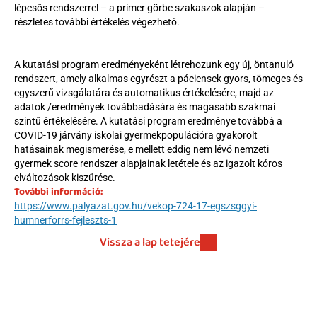
lépcsős rendszerrel – a primer görbe szakaszok alapján – 
részletes további értékelés végezhető.
A kutatási program eredményeként létrehozunk egy új, öntanuló 
rendszert, amely alkalmas egyrészt a páciensek gyors, tömeges és 
egyszerű vizsgálatára és automatikus értékelésére, majd az 
adatok /eredmények továbbadására és magasabb szakmai 
szintű értékelésére. A kutatási program eredménye továbbá a 
COVID-19 járvány iskolai gyermekpopulációra gyakorolt 
hatásainak megismerése, e mellett eddig nem lévő nemzeti 
gyermek score rendszer alapjainak letétele és az igazolt kóros 
elváltozások kiszűrése.
További információ:
https://www.palyazat.gov.hu/vekop-724-17-egszsggyi-
humnerforrs-fejleszts-1
Vissza a lap tetejére