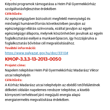
Képzési programok támogatása a Heim Pál Gyermekkórház 
szolgáltatásfejlesztése érdekében
Célkitűzés:
Az egészségügyben biztosított megfelelő mennyiségű és 
minőségű humánerőforrás következtében javuljon az 
egészségügyi ellátás színvonala, ezáltal javuljon az egyén 
egészségügyi állapota, melynek köszönhetően javulnak az egyén 
foglalkoztatási esélyei a munkaerőpiacon, így hozzájárulva a 
foglalkoztatás bővítése cél megvalósításához.
További információ:
https://www.palyazat.gov.hu/doc/3310#
KMOP-3.3.3-13-2013-0050
Projekt címe:
Napelem telepítése Heim Pál Gyermekkórház Madarász Viktor 
utcai telephelyén
Célkitűzés:
A Kórház Madarász utcai telephelyén az ebédlő tetőfelületének 
délkeleti oldalán napelemes rendszer telepítése, a kisebb 
környezeti terheléssel járó megújuló energia alapú 
energiatermelés megvalósítása érdekében.