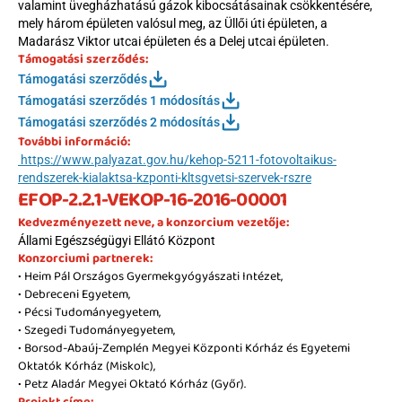
valamint üvegházhatású gázok kibocsátásainak csökkentésére, 
mely három épületen valósul meg, az Üllői úti épületen, a 
Madarász Viktor utcai épületen és a Delej utcai épületen.
Támogatási szerződés:
Támogatási szerződés
Támogatási szerződés 1 módosítás
Támogatási szerződés 2 módosítás
További információ:
 https://www.palyazat.gov.hu/kehop-5211-fotovoltaikus-
rendszerek-kialaktsa-kzponti-kltsgvetsi-szervek-rszre
EFOP-2.2.1-VEKOP-16-2016-00001
Kedvezményezett neve, a konzorcium vezetője:
Állami Egészségügyi Ellátó Központ
Konzorciumi partnerek:
• Heim Pál Országos Gyermekgyógyászati Intézet, 
• Debreceni Egyetem, 
• Pécsi Tudományegyetem, 
• Szegedi Tudományegyetem, 
• Borsod-Abaúj-Zemplén Megyei Központi Kórház és Egyetemi 
Oktatók Kórház (Miskolc), 
• Petz Aladár Megyei Oktató Kórház (Győr).