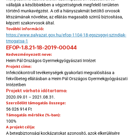
vállalják a későbbiekben a végzettségnek megfelelő területen 
történő munkavégzést. A cél a hiányszakmát betöltő orvosok 
létszámának növelése, az ellátás magasabb szintű biztosítása, 
képzett szakorvosok által.
További információ:
https://www.palyazat.gov.hu/efop-1104-18-egszsggyi-sztndjak-
tmogatsa-1
EFOP-1.8.21-18-2019-00044
Kedvezményezett neve:
Heim Pál Országos Gyermekgyógyászati Intézet
Projekt címe:
Infekciókontroll tevékenységek gyakorlati megvalósítása a 
fekvőbeteg ellátásban a Heim Pál Országos Gyermekgyógyászati 
Intézetben
:
Projekt várható időtartama
2020.09.01 – 2021.08.31.
Szerződött támogatás összege:
56 026 914 Ft
Támogatás mértéke (%-ban):
100%
A projekt célja:
A betegbiztonsági kockázatokat azonosító, azok elkerülésére 