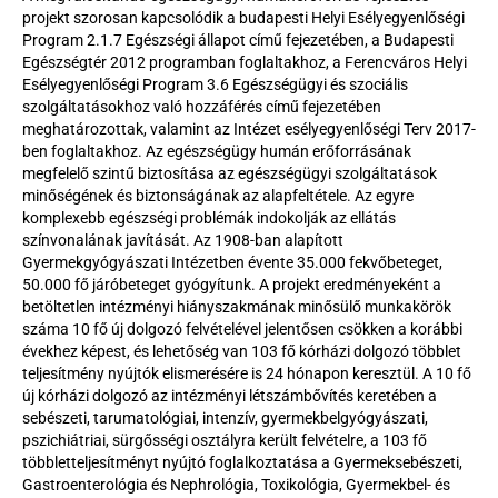
projekt szorosan kapcsolódik a budapesti Helyi Esélyegyenlőségi 
Program 2.1.7 Egészségi állapot című fejezetében, a Budapesti 
Egészségtér 2012 programban foglaltakhoz, a Ferencváros Helyi 
Esélyegyenlőségi Program 3.6 Egészségügyi és szociális 
szolgáltatásokhoz való hozzáférés című fejezetében 
meghatározottak, valamint az Intézet esélyegyenlőségi Terv 2017-
ben foglaltakhoz. Az egészségügy humán erőforrásának 
megfelelő szintű biztosítása az egészségügyi szolgáltatások 
minőségének és biztonságának az alapfeltétele. Az egyre 
komplexebb egészségi problémák indokolják az ellátás 
színvonalának javítását. Az 1908-ban alapított 
Gyermekgyógyászati Intézetben évente 35.000 fekvőbeteget, 
50.000 fő járóbeteget gyógyítunk. A projekt eredményeként a 
betöltetlen intézményi hiányszakmának minősülő munkakörök 
száma 10 fő új dolgozó felvételével jelentősen csökken a korábbi 
évekhez képest, és lehetőség van 103 fő kórházi dolgozó többlet 
teljesítmény nyújtók elismerésére is 24 hónapon keresztül. A 10 fő 
új kórházi dolgozó az intézményi létszámbővítés keretében a 
sebészeti, tarumatológiai, intenzív, gyermekbelgyógyászati, 
pszichiátriai, sürgősségi osztályra került felvételre, a 103 fő 
többletteljesítményt nyújtó foglalkoztatása a Gyermeksebészeti, 
Gastroenterológia és Nephrológia, Toxikológia, Gyermekbel- és 