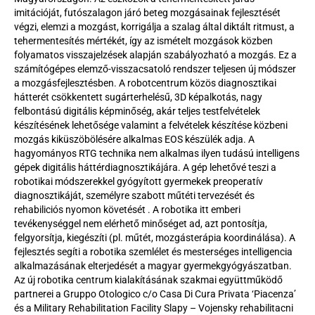
imitációját, futószalagon járó beteg mozgásainak fejlesztését 
végzi, elemzi a mozgást, korrigálja a szalag által diktált ritmust, a 
tehermentesítés mértékét, így az ismételt mozgások közben 
folyamatos visszajelzések alapján szabályozható a mozgás. Ez a 
számítógépes elemző-visszacsatoló rendszer teljesen új módszer 
a mozgásfejlesztésben. A robotcentrum közös diagnosztikai 
hátterét csökkentett sugárterhelésű, 3D képalkotás, nagy 
felbontású digitális képminőség, akár teljes testfelvételek 
készítésének lehetősége valamint a felvételek készítése közbeni 
mozgás kiküszöbölésére alkalmas EOS készülék adja. A 
hagyományos RTG technika nem alkalmas ilyen tudású intelligens 
gépek digitális háttérdiagnosztikájára. A gép lehetővé teszi a 
robotikai módszerekkel gyógyított gyermekek preoperatív 
diagnosztikáját, személyre szabott műtéti tervezését és 
rehabiliciós nyomon követését . A robotika itt emberi 
tevékenységgel nem elérhető minőséget ad, azt pontosítja, 
felgyorsítja, kiegészíti (pl. műtét, mozgásterápia koordinálása). A 
fejlesztés segíti a robotika szemlélet és mesterséges intelligencia 
alkalmazásának elterjedését a magyar gyermekgyógyászatban. 
Az új robotika centrum kialakításának szakmai együttműködő 
partnerei a Gruppo Otologico c/o Casa Di Cura Privata ‘Piacenza’ 
és a Military Rehabilitation Facility Slapy – Vojensky rehabilitacni 