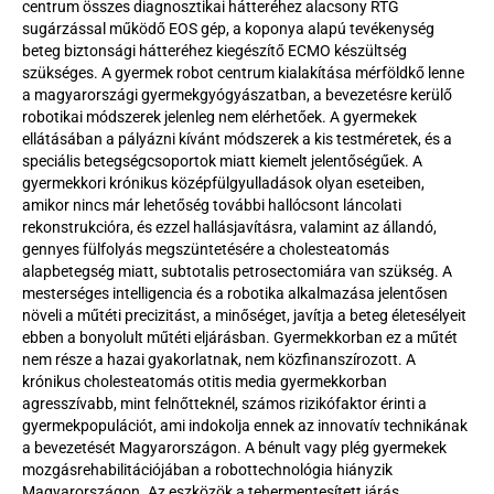
centrum összes diagnosztikai hátteréhez alacsony RTG 
sugárzással működő EOS gép, a koponya alapú tevékenység 
beteg biztonsági hátteréhez kiegészítő ECMO készültség 
szükséges. A gyermek robot centrum kialakítása mérföldkő lenne 
a magyarországi gyermekgyógyászatban, a bevezetésre kerülő 
robotikai módszerek jelenleg nem elérhetőek. A gyermekek 
ellátásában a pályázni kívánt módszerek a kis testméretek, és a 
speciális betegségcsoportok miatt kiemelt jelentőségűek. A 
gyermekkori krónikus középfülgyulladások olyan eseteiben, 
amikor nincs már lehetőség további hallócsont láncolati 
rekonstrukcióra, és ezzel hallásjavításra, valamint az állandó, 
gennyes fülfolyás megszüntetésére a cholesteatomás 
alapbetegség miatt, subtotalis petrosectomiára van szükség. A 
mesterséges intelligencia és a robotika alkalmazása jelentősen 
növeli a műtéti precizitást, a minőséget, javítja a beteg életesélyeit 
ebben a bonyolult műtéti eljárásban. Gyermekkorban ez a műtét 
nem része a hazai gyakorlatnak, nem közfinanszírozott. A 
krónikus cholesteatomás otitis media gyermekkorban 
agresszívabb, mint felnőtteknél, számos rizikófaktor érinti a 
gyermekpopulációt, ami indokolja ennek az innovatív technikának 
a bevezetését Magyarországon. A bénult vagy plég gyermekek 
mozgásrehabilitációjában a robottechnológia hiányzik 
Magyarországon. Az eszközök a tehermentesített járás 