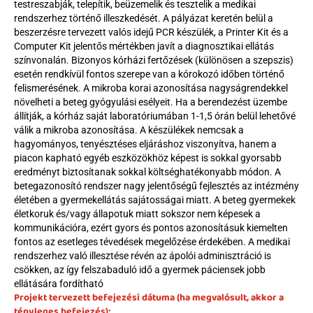
testreszabják, telepítik, beüzemelik és tesztelik a medikai 
rendszerhez történő illeszkedését. A pályázat keretén belül a 
beszerzésre tervezett valós idejű PCR készülék, a Printer Kit és a 
Computer Kit jelentős mértékben javít a diagnosztikai ellátás 
színvonalán. Bizonyos kórházi fertőzések (különösen a szepszis) 
esetén rendkívül fontos szerepe van a kórokozó időben történő 
felismerésének. A mikroba korai azonosítása nagyságrendekkel 
növelheti a beteg gyógyulási esélyeit. Ha a berendezést üzembe 
állítják, a kórház saját laboratóriumában 1-1,5 órán belül lehetővé 
válik a mikroba azonosítása. A készülékek nemcsak a 
hagyományos, tenyésztéses eljáráshoz viszonyítva, hanem a 
piacon kapható egyéb eszközökhöz képest is sokkal gyorsabb 
eredményt biztosítanak sokkal költséghatékonyabb módon. A 
betegazonosító rendszer nagy jelentőségű fejlesztés az intézmény 
életében a gyermekellátás sajátosságai miatt. A beteg gyermekek 
életkoruk és/vagy állapotuk miatt sokszor nem képesek a 
kommunikációra, ezért gyors és pontos azonosításuk kiemelten 
fontos az esetleges tévedések megelőzése érdekében. A medikai 
rendszerhez való illesztése révén az ápolói adminisztráció is 
csökken, az így felszabaduló idő a gyermek páciensek jobb 
ellátására fordítható
Projekt tervezett befejezési dátuma (ha megvalósult, akkor a 
tényleges befejezés): 