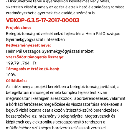
• Elkerülhetővé tenni a gyermekkori késedelmes vagy hibás, 
sikertelen ellátást, amely az egész életre kiható életminőség romlást 
eredményezhet a gyermek és a családja számára is.
VEKOP-6.3.5-17-2017-00003
Projekt címe:
Betegbiztonság növelését célzó fejlesztés a Heim Pál Országos 
Gyermekgyógyászati Intézetben
Kedvezményezett neve:
Heim Pál Országos Gyermekgyógyászati Intézet
Szerződött támogatás összege:
199.791.764.- Ft
Támogatás mértéke (%-ban):
100%
Célkitűzés:
Az intézmény a projekt keretében a betegbiztonság javítását, a 
betegellátási minőségét emelő komplex fejlesztést kíván 
megvalósítani kézhigiéniai eszközök, laborberendezések, valamint 
a kórházi fertőzések megelőzése és visszaszorítása érdekében a 
bejövő vízhálózatra csatlakozó víztisztító-szűrő berendezések 
beszerzésével az Intézmény 3 telephelyére. Megterveznek és 
kiépítenek egy elektronikus betegazonosító rendszert a 
működéséhez szükséges hardverekkel és szoftverekkel. 