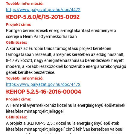
További információ:
https://www.palyazat.gov.hu/doc/4472
KEOP-5.6.0/E/15-2015-0092
Projekt címe:
Röntgen berendezések energia-megtakarítást eredményező 
cseréje a Heim Pál Gyermekkórházban
Célkitűzés:
A kórház az Európai Uniós támogatású projekt keretében 
támogatásban részesült, amelynek keretében az eddig használt, 
8-17 év között, nagy energiafelhasználású berendezések helyett 
modern, a korábbi eszközöknél korszerűbb energiahatékonyságú 
gépek kerültek beszerzése.
További információ:
https://www.palyazat.gov.hu/doc/4472
KEHOP 5.2.5-16-2016-00004
Projekt címe:
A Heim Pál Gyermekkórház közel nulla energiaigényű épületeinek 
létesítése mintaprojekt jelleggel
Célkitűzés:
A projekt a „KEHOP-5.2.5.: Közel nulla energiaigényű épületek 
létesítése mintaprojekt jelleggel” című felhívás keretében valósul 