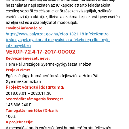
használatát napi szinten az IC kapcsolattartó feladataként, 
esetileg vezetői és célzott ellenőrzéseken vizsgáljuk, szükség 
esetén azt újra oktatjuk, illetve a szakmai fejlesztési igény esetén 
az eljárást és a szabályzatot módosítjuk.
További információ:
https://www.palyazat.gov.hu/efop-1821-18-infekcikontroll-
tevkenysgek-gyakorlati-megvalstsa-a-fekvbeteg-elltst-nyjt-
intzmnyekben
VEKOP-7.2.4-17-2017-00002
Kedvezményezett neve:
Heim Pál Országos Gyermekgyógyászati Intézet
Projekt címe:
Egészségügyi humánerőforrás-fejlesztés a Heim Pál 
Gyermekkórházban
:
Projekt várható időtartama
2018.09.01 – 2020.11.30
Szerződött támogatás összege:
145 806 240 Ft
Támogatás mértéke (%-ban):
100%
A projekt célja:
A megvalósítandó egészségügyi humánerőforrás-fejlesztés 