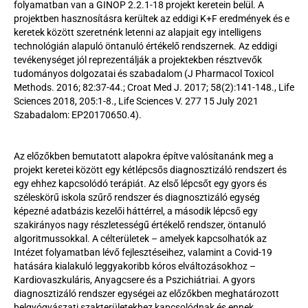
folyamatban van a GINOP 2.2.1-18 projekt keretein belül. A 
projektben hasznosításra kerültek az eddigi K+F eredmények és e 
keretek között szeretnénk letenni az alapjait egy intelligens 
technológián alapuló öntanuló értékelő rendszernek. Az eddigi 
tevékenységet jól reprezentálják a projektekben résztvevők 
tudományos dolgozatai és szabadalom (J Pharmacol Toxicol 
Methods. 2016; 82:37-44.; Croat Med J. 2017; 58(2):141-148., Life 
Sciences 2018, 205:1-8., Life Sciences V. 277 15 July 2021 
Szabadalom: EP20170650.4).
Az előzőkben bemutatott alapokra építve valósítanánk meg a 
projekt keretei között egy kétlépcsős diagnosztizáló rendszert és 
egy ehhez kapcsolódó terápiát. Az első lépcsőt egy gyors és 
széleskörű iskola szűrő rendszer és diagnosztizáló egység 
képezné adatbázis kezelői háttérrel, a második lépcső egy 
szakirányos nagy részletességű értékelő rendszer, öntanuló 
algoritmussokkal. A célterületek – amelyek kapcsolhatók az 
Intézet folyamatban lévő fejlesztéseihez, valamint a Covid-19 
hatására kialakuló leggyakoribb kóros elváltozásokhoz – 
Kardiovaszkuláris, Anyagcsere és a Pszichiátriai. A gyors 
diagnosztizáló rendszer egységei az előzőkben meghatározott 
belgyógyászati szakterületekhez kapcsolódnak és ennek 