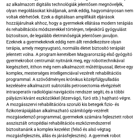
az alkalmazott digitális technológiák jelentősen megnöveljék, 
olyan megoldásokat kínáljanak, amik eddig, hagyományosan nem 
voltak elérhetőek. Ezek a digitálisan amplifikált eljárások 
hozzájárulnak ahhoz, hogy a gyermekek ellátása modern terápiás 
és rehabilitációs módszerekkel történjen, teljeskörű gyógyulást 
biztosítson, de legalább életminőségük jelentősen javuljon. 
Ezeknek a gyermekeknek eddig nem állt rendelkezésre olyan 
terápia, amely megnyugtató, normális életet biztosító terápiát 
jelentett volna. A program keretében Magyarország első gyógyító 
gyermekrobot centrumát nyitnánk meg, egy robottechnikával 
kiegészített, itthon még nem alkalmazott műtéttípussal, illetve egy 
komplex, mesterséges intelligenciával vezérelt rehabilitációs 
programmal. A szövődményes krónikus középfülgyulladás 
kezelésére alkalmazott subtotális petrosectomia elvégzését 
intraoperatív radiológiai navigációs rendszer segíti, és a többi 
pályázni kívánt eszközökkel (lézervágó, fúró stb.) hajtható végre. 
A mozgásszervi rehabilitációra szoruló kis betegek fizio- és 
fizikoterápiájában alkalmazható számítógép-vezérelt 
mozgáselemző programmal, gyermekek számára fejlesztett robot 
asszisztált ortopédiai rehabilitációs eszközrendszerrel 
biztosítanánk a komplex kezelést (felső és alsó végtag 
mozgásfejlesztés, állás és járásfejlesztés). A gyermek robot 