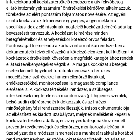
infekciókontroll kockázatértékelő rendszere aktív fekvőbeteg-
ellátó intézmények számára” önértékelési kérdőívet alkalmazzuk, 
törekedve az elért pontszám folyamatos növelésére. Az egyéni 
szintű kockázatok felmérésére egységes, a gyermekkorra 
specifikus, de az előírásoknak megfelelő kockázatfelmérő adatlap 
bevezetését tervezzük. A kockázat felmérése minden 
betegfelvételkor és áthelyezéskor kötelező orvos feladat. 
Fontosságát kiemelendő a kórházi informatikai rendszerben a 
dokumentáció felvételi részeként kötelező elemként kell kitölteni. A 
kockázatok értékelését követően a megfelelő kategóriához rendelt 
ellátási tevékenységeket végzik el. A magas kockázatú betegek 
esetén kiemelt figyelmet fordítunk nemcsak a fertőzés 
megelőzésre, szűrésekre, hanem ellenőrző listákkal, 
emlékeztetőkkel, monitorozással a magasabb compliance 
elérésére is. A kockázatértékelési rendszer, a szükséges 
intézkedések megtétele és a monitorozás (pl. higiénés szemlék, 
belső audit) eljárásrendjét kidolgozzuk, és az Intézet 
minőségirányítási rendszerébe illesztjük. Írásos dokumentációja 
az elkészített és kiadott Szabályzat, melynek mellékletét képezi a 
kockázatértékelési adatlap, és az egyes kategóriákhoz rendelt 
preventív tevékenységek és ellenőrzés, monitorozás leírása. A 
Szabályzat és a módszer ismertetése a munkatársakkal a korábbi 
rend szerint írásban, és szóbeli oktatáson történik. Az adatlap 