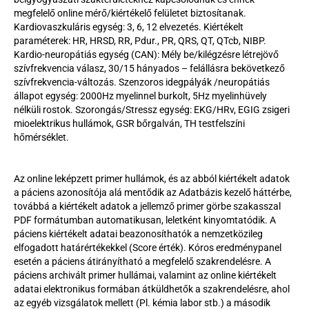
megfelelő online mérő/kiértékelő felületet biztosítanak. 
Kardiovaszkuláris egység: 3, 6, 12 elvezetés. Kiértékelt 
paraméterek: HR, HRSD, RR, Pdur., PR, QRS, QT, QTcb, NIBP. 
Kardio-neuropátiás egység (CAN): Mély be/kilégzésre létrejövő 
szívfrekvencia válasz, 30/15 hányados – felállásra bekövetkező 
szívfrekvencia-változás. Szenzoros idegpályák /neuropátiás 
állapot egység: 2000Hz myelinnel burkolt, 5Hz myelinhüvely 
nélküli rostok. Szorongás/Stressz egység: EKG/HRv, EGIG zsigeri 
mioelektrikus hullámok, GSR bőrgalván, TH testfelszíni 
hőmérséklet.
Az online leképzett primer hullámok, és az abból kiértékelt adatok 
a páciens azonosítója alá mentődik az Adatbázis kezelő háttérbe, 
továbbá a kiértékelt adatok a jellemző primer görbe szakasszal 
PDF formátumban automatikusan, leletként kinyomtatódik. A 
páciens kiértékelt adatai beazonosíthatók a nemzetközileg 
elfogadott határértékekkel (Score érték). Kóros eredménypanel 
esetén a páciens átirányítható a megfelelő szakrendelésre. A 
páciens archivált primer hullámai, valamint az online kiértékelt 
adatai elektronikus formában átküldhetők a szakrendelésre, ahol 
az egyéb vizsgálatok mellett (Pl. kémia labor stb.) a második 