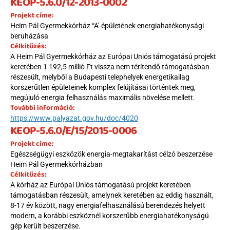
KEOP-5.6.0/12-2013-0002
Projekt címe:
Heim Pál Gyermekkórház “A’ épületének energiahatékonysági 
beruházása
Célkitűzés:
A Heim Pál Gyermekkórház az Európai Uniós támogatású projekt 
keretében 1 192,5 millió Ft vissza nem térítendő támogatásban 
részesült, melyből a Budapesti telephelyek energetikailag 
korszerűtlen épületeinek komplex felújításai történtek meg, 
megújuló energia felhasználás maximális növelése mellett.
További információ:
https://www.palyazat.gov.hu/doc/4020
KEOP-5.6.0/E/15/2015-0006
Projekt címe:
Egészségügyi eszközök energia-megtakarítást célzó beszerzése 
Heim Pál Gyermekkórházban
Célkitűzés:
A kórház az Európai Uniós támogatású projekt keretében 
támogatásban részesült, amelynek keretében az eddig használt, 
8-17 év között, nagy energiafelhasználású berendezés helyett 
modern, a korábbi eszköznél korszerűbb energiahatékonyságú 
gép került beszerzése.