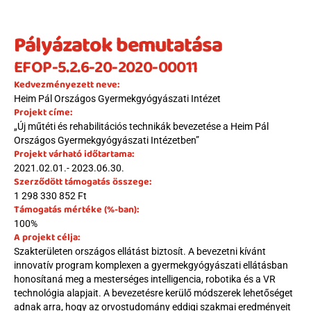
Beutaló kódok
Pályázatok bemutatása
Intézet
Szülőknek
EFOP-5.2.6-20-2020-00011
Gyerekeknek
Kedvezményezett neve:
HEIM Akadémia
Heim Pál Országos Gyermekgyógyászati Intézet
Projekt címe:
Karrier
„Új műtéti és rehabilitációs technikák bevezetése a Heim Pál 
Országos Gyermekgyógyászati Intézetben”
Projekt várható időtartama:
2021.02.01.- 2023.06.30.
Szerződött támogatás összege:
1 298 330 852 Ft
Támogatás mértéke (%-ban):
100%
A projekt célja:
Szakterületen országos ellátást biztosít. A bevezetni kívánt 
innovatív program komplexen a gyermekgyógyászati ellátásban 
honosítaná meg a mesterséges intelligencia, robotika és a VR 
technológia alapjait. A bevezetésre kerülő módszerek lehetőséget 
adnak arra, hogy az orvostudomány eddigi szakmai eredményeit 