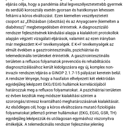
eljárás célja, hogy a pandémia által legveszélyeztetettebb gyermek 
és serdülő korosztály esetén gyorsan és hatékonyan lehessen 
feltárni a kóros elváltozást. Ezen kiemelten veszélyeztetett 
csoport az „Elhízásban (obezitás) és az Anyagcsere (kiemelten a 
diabétesz)” megbetegedésben érintettek. A diagnosztizáló 
rendszer fejlesztésének kiindulási alapja a kialakított protokollok 
alapján végzett vizsgálati eljárások, valamint az ezen irányban 
már megkezdett K+F tevékenységek. E K+F tevékenységek az 
elmúlt években a gasztrointesztinális, pszichiátriai és 
telemedicinális területeket érintették. A gasztrointesztinális 
területen a refluxos folyamatok prevenciós és rehabilitációs 
diagnosztizálásához került kidolgozásra egy új, komplex non-
invazív rendszer/eljárás a GINOP 2.1.7-15 pályázat keretein belül. 
A rendszer lényege, hogy a hasfalon elhelyezett két elektródán 
egyidejűleg leképzett EKG/EGIG hullámok korrelációjából 
határozzuk meg a refluxos folyamatokat. A pszichiátriai területen 
ez évben kezdtük meg módszer kialakítási szinten a 
szorongás/stressz kvantálható meghatározásának kialakítását. 
Az elsődleges cél, hogy a kóros elváltozásra mutató fiziológiás 
folyamatokat jellemző primer hullámokat (EKG, EGIG, GSR, TH) 
egyidejűleg leképezzük és utólagosan egymáshoz viszonyítva 
értékeljük. A telemedicinális rendszer fejlesztése jelenleg 