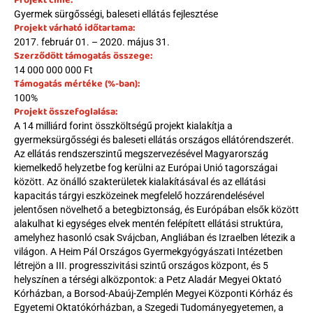
Projekt címe:
Gyermek sürgősségi, baleseti ellátás fejlesztése
Projekt várható időtartama:
2017. február 01. – 2020. május 31.
Szerződött támogatás összege:
14 000 000 000 Ft
Támogatás mértéke (%-ban):
100%
Projekt összefoglalása:
A 14 milliárd forint összköltségű projekt kialakítja a 
gyermeksürgősségi és baleseti ellátás országos ellátórendszerét. 
Az ellátás rendszerszintű megszervezésével Magyarország 
kiemelkedő helyzetbe fog kerülni az Európai Unió tagországai 
között. Az önálló szakterületek kialakításával és az ellátási 
kapacitás tárgyi eszközeinek megfelelő hozzárendelésével 
jelentősen növelhető a betegbiztonság, és Európában elsők között 
alakulhat ki egységes elvek mentén felépített ellátási struktúra, 
amelyhez hasonló csak Svájcban, Angliában és Izraelben létezik a 
világon. A Heim Pál Országos Gyermekgyógyászati Intézetben 
létrejön a III. progresszivitási szintű országos központ, és 5 
helyszínen a térségi alközpontok: a Petz Aladár Megyei Oktató 
Kórházban, a Borsod-Abaúj-Zemplén Megyei Központi Kórház és 
Egyetemi Oktatókórházban, a Szegedi Tudományegyetemen, a 