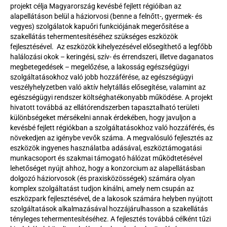
projekt célja Magyarország kevésbé fejlett régióiban az 
alapellátáson belül a háziorvosi (benne a felnőtt-, gyermek- és 
vegyes) szolgálatok kapuőri funkciójának megerősítése a 
szakellátás tehermentesítéséhez szükséges eszközök 
fejlesztésével.  Az eszközök kihelyezésével elősegíthető a legfőbb 
halálozási okok – keringési, szív- és érrendszeri, illetve daganatos 
megbetegedések – megelőzése, a lakosság egészségügyi 
szolgáltatásokhoz való jobb hozzáférése, az egészségügyi 
veszélyhelyzetben való aktív helytállás elősegítése, valamint az 
egészségügyi rendszer költséghatékonyabb működése. A projekt 
hivatott továbbá az ellátórendszerben tapasztalható területi 
különbségeket mérsékelni annak érdekében, hogy javuljon a 
kevésbé fejlett régiókban a szolgáltatásokhoz való hozzáférés, és 
növekedjen az igénybe vevők száma. A megvalósuló fejlesztés az 
eszközök ingyenes használatba adásával, eszköztámogatási 
munkacsoport és szakmai támogató hálózat működtetésével 
lehetőséget nyújt ahhoz, hogy a konzorcium az alapellátásban 
dolgozó háziorvosok (és praxisközösségek) számára olyan 
komplex szolgáltatást tudjon kínálni, amely nem csupán az 
eszközpark fejlesztésével, de a lakosok számára helyben nyújtott 
szolgáltatások alkalmazásával hozzájárulhasson a szakellátás 
tényleges tehermentesítéséhez. A fejlesztés továbbá célként tűzi 