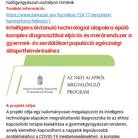
tüdőgyógyászati osztályon történik.
További információ:
https://www.palyazat.gov.hu/vekop-724-17-egszsggyi-
humnerforrs-fejleszts-1
Intelligens öntanuló technológiai alapokra épülő 
komplex diagnosztikai eljárás és mérőrendszer a 
gyermek- és serdülőkori populáció egészségi 
állapotfelméréséhez
A projekt célja:
A projekt célja egy tudományosan megalapozott és intelligens 
technológiai alapokon megvalósítandó diagnosztika és az ehhez 
kapcsolódó terápia kialakítása a gyermekgyógyászati területen, 
amely kiemelten kapcsolható a napjaink legsúlyosabb 
problémájához a COVID-19 megbetegedésekhez. A komplex 