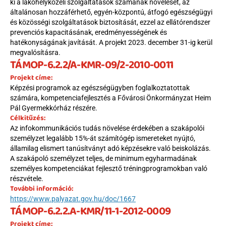
ki a lakóhelyközeli szolgáltatások számának növelését, az 
általánosan hozzáférhető, egyén-központú, átfogó egészségügyi 
és közösségi szolgáltatások biztosítását, ezzel az ellátórendszer 
prevenciós kapacitásának, eredményességének és 
hatékonyságának javítását. A projekt 2023. december 31-ig kerül 
megvalósításra.
TÁMOP-6.2.2/A-KMR-09/2-2010-0011
Projekt címe:
Képzési programok az egészségügyben foglalkoztatottak 
számára, kompetenciafejlesztés a Fővárosi Önkormányzat Heim 
Pál Gyermekkórház részére.
Célkitűzés:
Az infokommunikációs tudás növelése érdekében a szakápolói 
személyzet legalább 15%-át számítógép ismereteket nyújtó, 
államilag elismert tanúsítványt adó képzésekre való beiskolázás. 
A szakápoló személyzet teljes, de minimum egyharmadának 
személyes kompetenciákat fejlesztő tréningprogramokban való 
részvétele.
További információ:
https://www.palyazat.gov.hu/doc/1667
TÁMOP-6.2.2.A-KMR/11-1-2012-0009
Projekt címe: