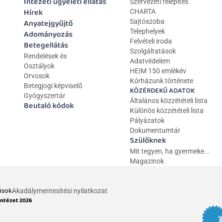
Intézeti ügyeleti ellátás
Szervezeti felépítés
Hírek
CHARTA
Anyatejgyűjtő
Sajtószoba
Telephelyek
Adományozás
Felvételi iroda
Betegellátás
Szolgáltatások
Rendelések és 
Adatvédelem
Osztályok
HEIM 150 emlékév
Orvosok
Kórházunk története
Betegjogi képviselő
KÖZÉRDEKŰ ADATOK
Gyógyszertár
Általános közzétételi lista 
Beutaló kódok
Különös közzétételi lista
Pályázatok
Dokumentumtár
Szülőknek
Mit tegyen, ha gyermeke...
Magazinok
ások
Akadálymentesítési nyilatkozat
Intézet 2026