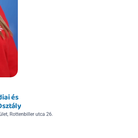
ai és 
Osztály
let, Rottenbiller utca 26.