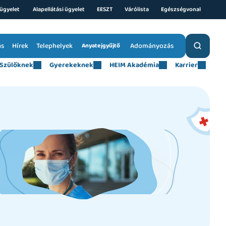
ügyelet 
Alapellátási ügyelet
EESZT
Várólista
Egészségvonal
ás
Hírek
Telephelyek
Adományozás
Anyatejgyűjtő
Szülőknek
Gyerekeknek
HEIM Akadémia
Karrier