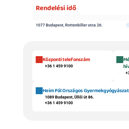
Rendelési idő
1077 Budapest, Rottenbiller utca 26.
Központi telefonszám
Mé
hí
+36 1 459 9100
+
Heim Pál Országos Gyermekgyógyászati 
1089 Budapest, Üllői út 86.
+36 1 459 9100