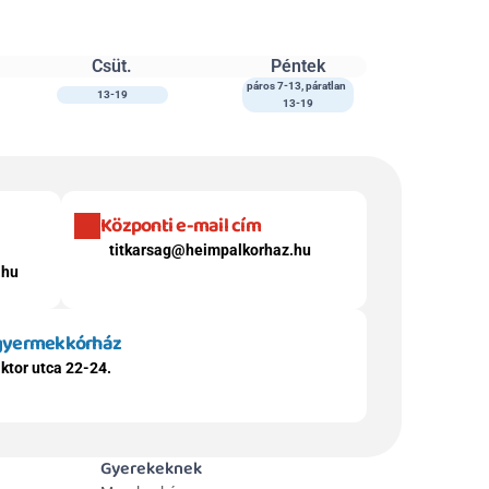
Csüt.
Péntek
páros 7-13, páratlan 
13-19
13-19
Központi e-mail cím
titkarsag@heimpalkorhaz.hu
.hu
 gyermekkórház
ktor utca 22-24.
Gyerekeknek