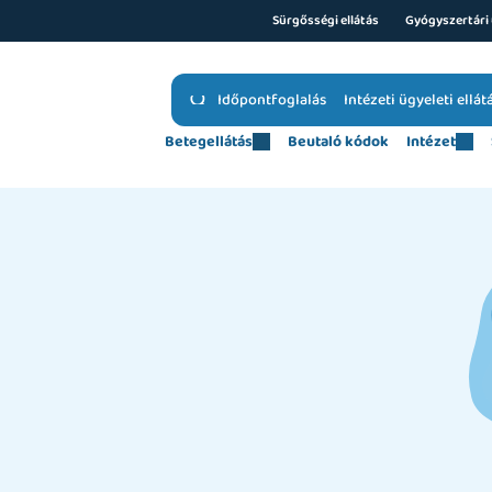
Sürgősségi ellátás
Gyógyszertári 
Időpontfoglalás
Intézeti ügyeleti ellát
Betegellátás
Beutaló kódok
Intézet