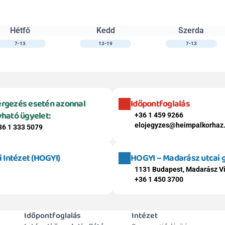
Hétfő
Kedd
Szerda
7-13
13-19
7-13
rgezés esetén azonnal 
Időpontfoglalás
vható ügyelet:
+36 1 459 9266
elojegyzes@heimpalkorhaz
36 1 333 5079
Intézet (HOGYI)
HOGYI – Madarász utcai
1131 Budapest, Madarász Vi
+36 1 450 3700
Időpontfoglalás
Intézet