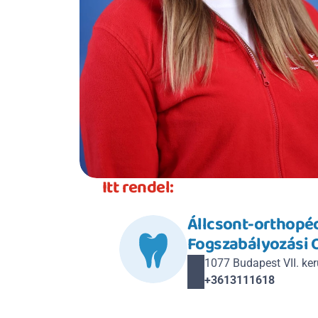
Itt rendel:
Állcsont-orthopédi
Fogszabályozási 
1077 Budapest VII. kerü
+3613111618 