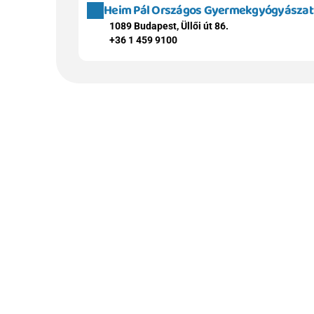
Heim Pál Országos Gyermekgyógyászati 
1089 Budapest, Üllői út 86.
+36 1 459 9100