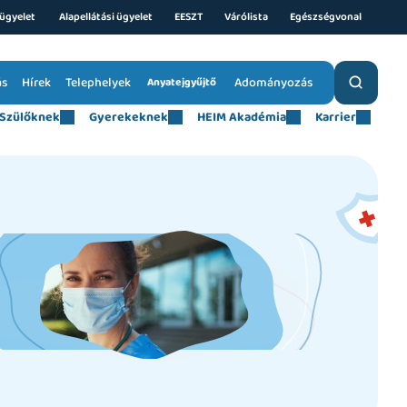
ügyelet 
Alapellátási ügyelet
EESZT
Várólista
Egészségvonal
ás
Hírek
Telephelyek
Adományozás
Anyatejgyűjtő
Szülőknek
Gyerekeknek
HEIM Akadémia
Karrier