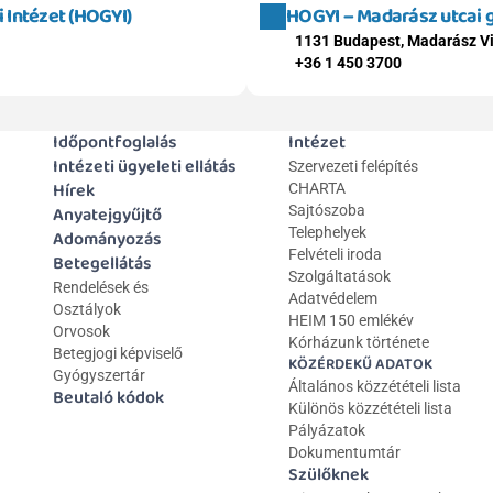
Intézet (HOGYI)
HOGYI – Madarász utcai
1131 Budapest, Madarász Vi
+36 1 450 3700
Időpontfoglalás
Intézet
Intézeti ügyeleti ellátás
Szervezeti felépítés
Hírek
CHARTA
Anyatejgyűjtő
Sajtószoba
Telephelyek
Adományozás
Felvételi iroda
Betegellátás
Szolgáltatások
Rendelések és 
Adatvédelem
Osztályok
HEIM 150 emlékév
Orvosok
Kórházunk története
Betegjogi képviselő
KÖZÉRDEKŰ ADATOK
Gyógyszertár
Általános közzétételi lista 
Beutaló kódok
Különös közzétételi lista
Pályázatok
Dokumentumtár
Szülőknek