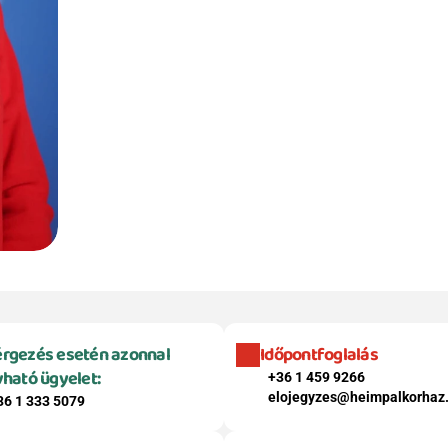
rgezés esetén azonnal 
Időpontfoglalás
vható ügyelet:
+36 1 459 9266
elojegyzes@heimpalkorhaz
36 1 333 5079