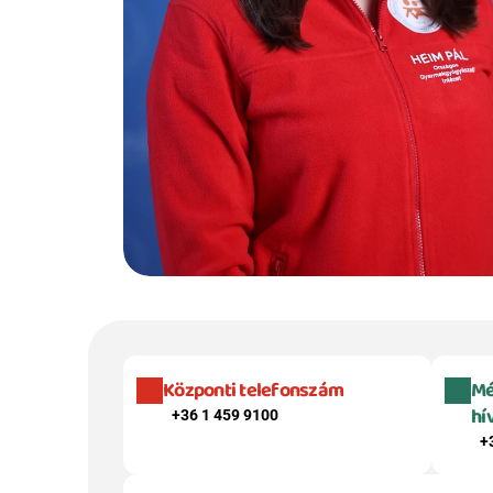
Központi telefonszám
Mé
hí
+36 1 459 9100
+