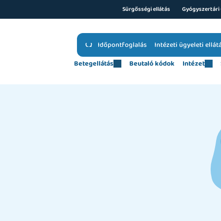
Sürgősségi ellátás
Gyógyszertári 
Időpontfoglalás
Intézeti ügyeleti ellát
Betegellátás
Beutaló kódok
Intézet