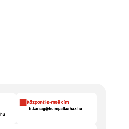
Központi e-mail cím
titkarsag@heimpalkorhaz.hu
.hu