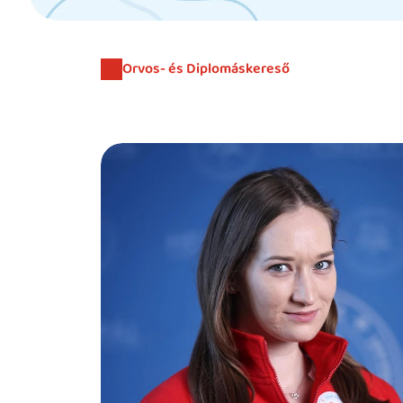
Orvos- és Diplomáskereső