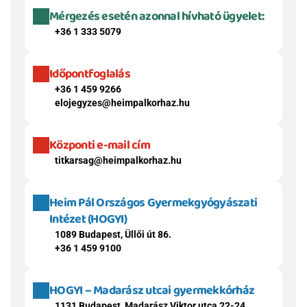
Mérgezés esetén azonnal hívható ügyelet:
+36 1 333 5079
Időpontfoglalás
+36 1 459 9266
elojegyzes@heimpalkorhaz.hu
Központi e-mail cím
titkarsag@heimpalkorhaz.hu
Heim Pál Országos Gyermekgyógyászati 
Intézet (HOGYI)
1089 Budapest, Üllői út 86.
+36 1 459 9100
HOGYI – Madarász utcai gyermekkórház
1131 Budapest, Madarász Viktor utca 22-24.