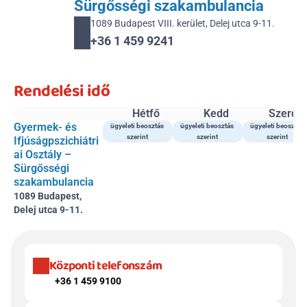
Sürgősségi szakambulancia
1089 Budapest VIII. kerület, Delej utca 9-11.
+36 1 459 9241 
Rendelési idő
Hétfő
Kedd
Szerda
Gyermek- és 
ügyeleti beosztás 
ügyeleti beosztás 
ügyeleti beosztás 
szerint 
szerint 
szerint 
Ifjúságpszichiátri
ai Osztály – 
Sürgősségi 
szakambulancia
1089 Budapest, 
Delej utca 9-11.
Központi telefonszám
+36 1 459 9100