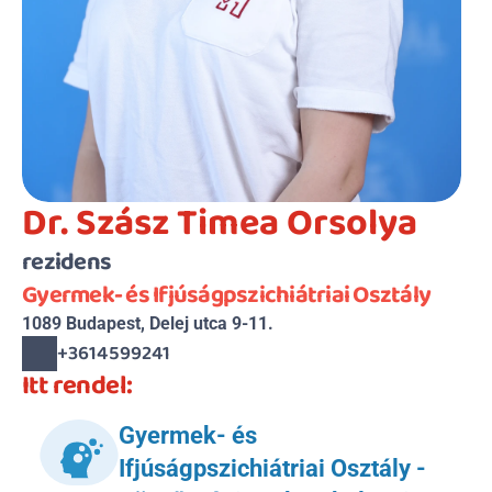
Dr. Szász Timea Orsolya
rezidens
Gyermek- és Ifjúságpszichiátriai Osztály
1089 Budapest, Delej utca 9-11.
+3614599241
Itt rendel:
Gyermek- és 
Ifjúságpszichiátriai Osztály - 