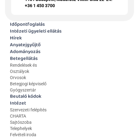
+36 1 450 3700
Időpontfoglalás
Intézeti ügyeleti ellátás
Hírek
Anyatejgyűjtő
Adományozás
Betegellátás
Rendelések és 
Osztályok
Orvosok
Betegjogi képviselő
Gyógyszertár
Beutaló kódok
Intézet
Szervezeti felépítés
CHARTA
Sajtószoba
Telephelyek
Felvételi iroda