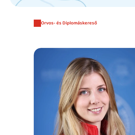
Orvos- és Diplomáskereső