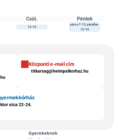
Csüt.
Péntek
páros 7-13, páratlan 
13-19
13-19
Központi e-mail cím
titkarsag@heimpalkorhaz.hu
.hu
 gyermekkórház
ktor utca 22-24.
Gyerekeknek