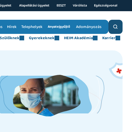
ügyelet 
Alapellátási ügyelet
EESZT
Várólista
Egészségvonal
ás
Hírek
Telephelyek
Adományozás
Anyatejgyűjtő
Szülőknek
Gyerekeknek
HEIM Akadémia
Karrier