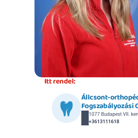
Itt rendel:
Állcsont-orthopédi
Fogszabályozási 
1077 Budapest VII. kerü
+3613111618 