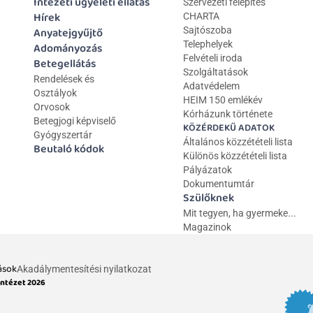
Intézeti ügyeleti ellátás
Szervezeti felépítés
Hírek
CHARTA
Anyatejgyűjtő
Sajtószoba
Telephelyek
Adományozás
Felvételi iroda
Betegellátás
Szolgáltatások
Rendelések és 
Adatvédelem
Osztályok
HEIM 150 emlékév
Orvosok
Kórházunk története
Betegjogi képviselő
KÖZÉRDEKŰ ADATOK
Gyógyszertár
Általános közzétételi lista 
Beutaló kódok
Különös közzétételi lista
Pályázatok
Dokumentumtár
Szülőknek
Mit tegyen, ha gyermeke...
Magazinok
ások
Akadálymentesítési nyilatkozat
Intézet 2026