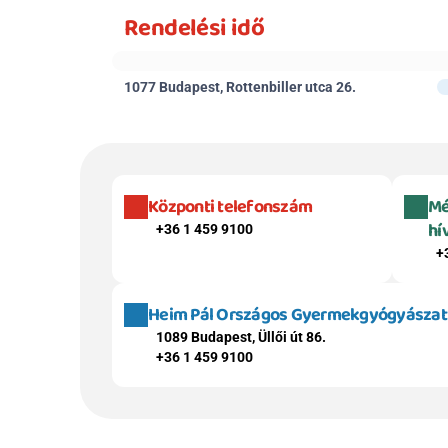
Rendelési idő
1077 Budapest, Rottenbiller utca 26.
Központi telefonszám
Mé
hí
+36 1 459 9100
+
Heim Pál Országos Gyermekgyógyászati 
1089 Budapest, Üllői út 86.
+36 1 459 9100