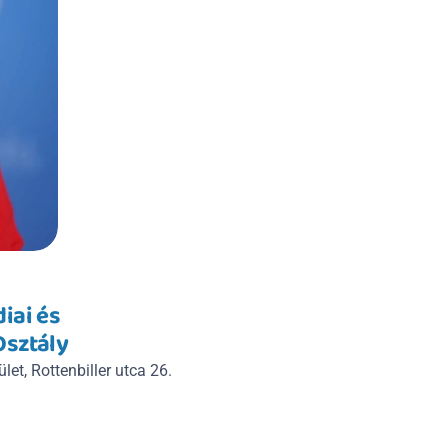
ai és 
Osztály
let, Rottenbiller utca 26.