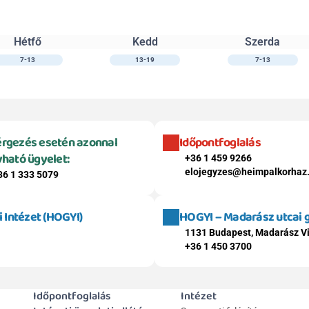
Hétfő
Kedd
Szerda
7-13
13-19
7-13
rgezés esetén azonnal 
Időpontfoglalás
vható ügyelet:
+36 1 459 9266
elojegyzes@heimpalkorhaz
36 1 333 5079
Intézet (HOGYI)
HOGYI – Madarász utcai
1131 Budapest, Madarász Vi
+36 1 450 3700
Időpontfoglalás
Intézet