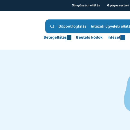
Sürgősségi ellátás
Gyógyszertári 
Időpontfoglalás
Intézeti ügyeleti ellát
Betegellátás
Beutaló kódok
Intézet