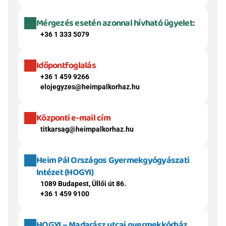
Mérgezés esetén azonnal hívható ügyelet:
+36 1 333 5079
Időpontfoglalás
+36 1 459 9266
elojegyzes@heimpalkorhaz.hu
Központi e-mail cím
titkarsag@heimpalkorhaz.hu
Heim Pál Országos Gyermekgyógyászati 
Intézet (HOGYI)
1089 Budapest, Üllői út 86.
+36 1 459 9100
HOGYI – Madarász utcai gyermekkórház