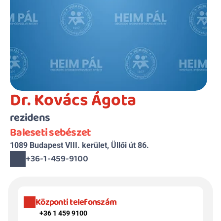
Dr. Kovács Ágota
rezidens
Baleseti sebészet
1089 Budapest VIII. kerület, Üllői út 86.
+36-1-459-9100
Központi telefonszám
+36 1 459 9100