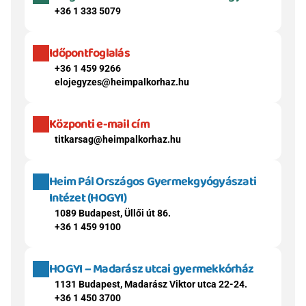
+36 1 333 5079
Időpontfoglalás
+36 1 459 9266
elojegyzes@heimpalkorhaz.hu
Központi e-mail cím
titkarsag@heimpalkorhaz.hu
Heim Pál Országos Gyermekgyógyászati 
Intézet (HOGYI)
1089 Budapest, Üllői út 86.
+36 1 459 9100
HOGYI – Madarász utcai gyermekkórház
1131 Budapest, Madarász Viktor utca 22-24.
+36 1 450 3700