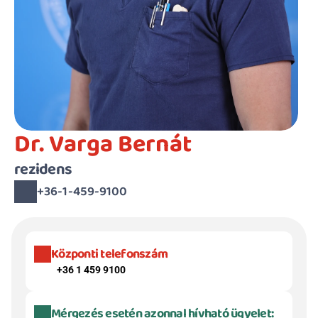
Dr. Varga Bernát
rezidens
+36-1-459-9100
Központi telefonszám
+36 1 459 9100
Mérgezés esetén azonnal hívható ügyelet: