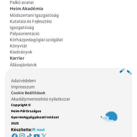
Palkó avatar
Heim Akadémia
Módszertani Igazgatóság
Kutatási és Fejlesztési 
Igazgatóság
Pályaorientáció
Kórházpedagógiai szolgálat
Könyvtár
Kiadványok
Karrier
Állásajánlatok
Adatvédelem
Impresszum
Cookie Beállítások
Akadálymentesítési nyilatkozat
Copyright © 
Heim Pál Országos 
Gyermekgyógyászati Intézet 
2025
Készítette: