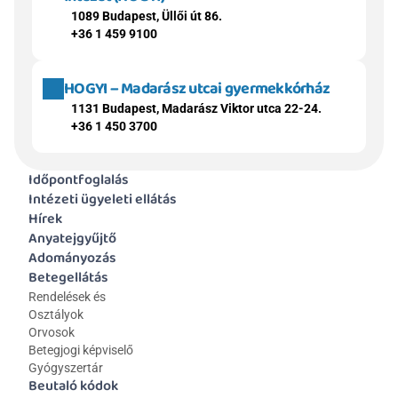
1089 Budapest, Üllői út 86.
+36 1 459 9100
HOGYI – Madarász utcai gyermekkórház
1131 Budapest, Madarász Viktor utca 22-24.
+36 1 450 3700
Időpontfoglalás
Intézeti ügyeleti ellátás
Hírek
Anyatejgyűjtő
Adományozás
Betegellátás
Rendelések és 
Osztályok
Orvosok
Betegjogi képviselő
Gyógyszertár
Beutaló kódok