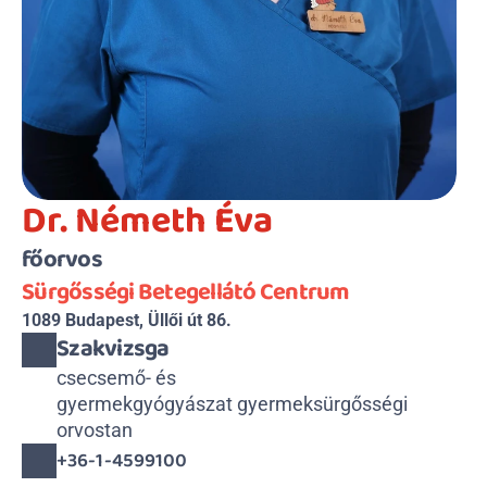
Dr. Németh Éva
főorvos
Sürgősségi Betegellátó Centrum
1089 Budapest, Üllői út 86.
Szakvizsga
csecsemő- és 

gyermekgyógyászat gyermeksürgősségi 
orvostan
+36-1-4599100