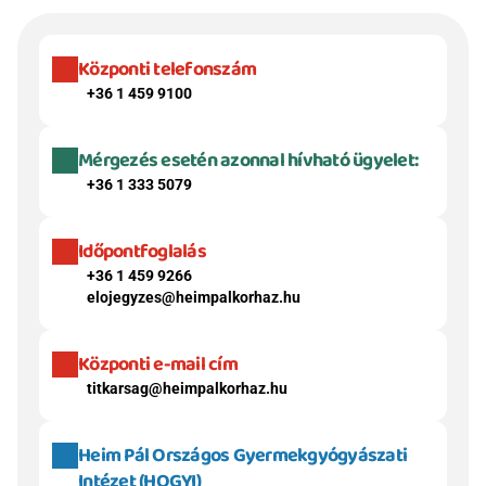
Központi telefonszám
+36 1 459 9100
Mérgezés esetén azonnal hívható ügyelet:
+36 1 333 5079
Időpontfoglalás
+36 1 459 9266
elojegyzes@heimpalkorhaz.hu
Központi e-mail cím
titkarsag@heimpalkorhaz.hu
Heim Pál Országos Gyermekgyógyászati 
Intézet (HOGYI)