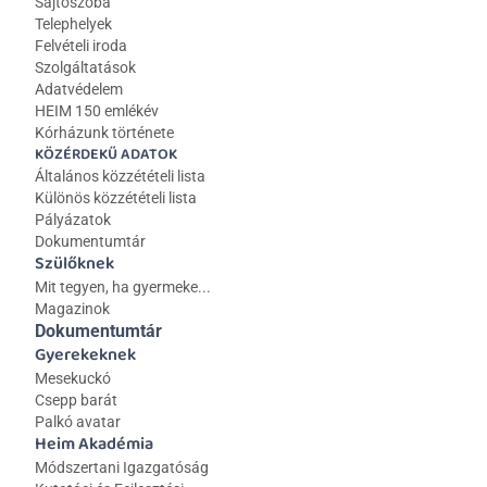
Sajtószoba
Telephelyek
Felvételi iroda
Szolgáltatások
Adatvédelem
HEIM 150 emlékév
Kórházunk története
KÖZÉRDEKŰ ADATOK
Általános közzétételi lista 
Különös közzétételi lista
Pályázatok
Dokumentumtár
Szülőknek
Mit tegyen, ha gyermeke...
Magazinok
Dokumentumtár
Gyerekeknek
Mesekuckó
Csepp barát
Palkó avatar
Heim Akadémia
Módszertani Igazgatóság