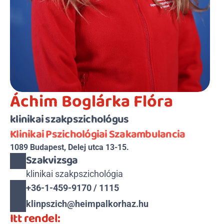
Áchim Boglárka Flóra
klinikai szakpszichológus
Klinikai Pszichológiai Szakambulancia
1089 Budapest, Delej utca 13-15.
Szakvizsga
klinikai szakpszichológia
+36-1-459-9170 / 1115
klinpszich@heimpalkorhaz.hu
Itt rendel: