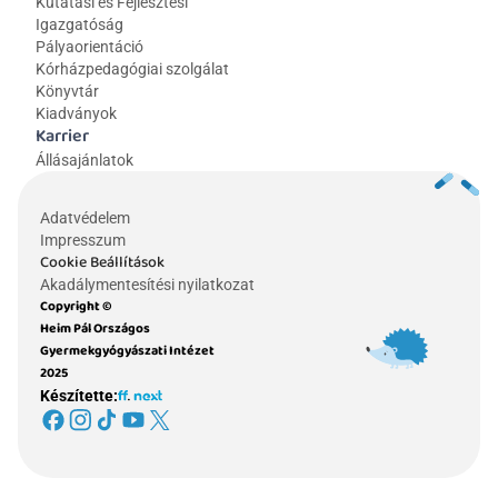
Kutatási és Fejlesztési 
Igazgatóság
Pályaorientáció
Kórházpedagógiai szolgálat
Könyvtár
Kiadványok
Karrier
Állásajánlatok
Adatvédelem
Impresszum
Cookie Beállítások
Akadálymentesítési nyilatkozat
Copyright © 
Heim Pál Országos 
Gyermekgyógyászati Intézet 
2025
Készítette: