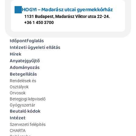
HOGYI – Madarász utcai gyermekkórház
1131 Budapest, Madarász Viktor utca 22-24.
+36 1 450 3700
Időpontfoglalás
Intézeti ügyeleti ellátás
Hírek
Anyatejgyűjtő
Adományozás
Betegellátás
Rendelések és 
Osztályok
Orvosok
Betegjogi képviselő
Gyógyszertár
Beutaló kódok
Intézet
Szervezeti felépítés
CHARTA