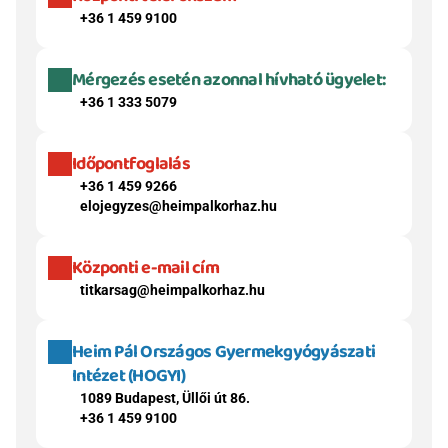
+36 1 459 9100
Mérgezés esetén azonnal hívható ügyelet:
+36 1 333 5079
Időpontfoglalás
+36 1 459 9266
elojegyzes@heimpalkorhaz.hu
Központi e-mail cím
titkarsag@heimpalkorhaz.hu
Heim Pál Országos Gyermekgyógyászati 
Intézet (HOGYI)
1089 Budapest, Üllői út 86.
+36 1 459 9100