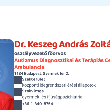
Dr. Keszeg András Zolt
osztályvezető főorvos
Autizmus Diagnosztikai és Terápiás C
Ambulancia 
1134 Budapest, Gyermek tér 2.
Szakterület
központi idegrendszeri érési állapotok
Szakvizsga
gyermek- és ifjúságpszichiátria
+36-1-340-8754