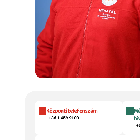
Központi telefonszám
Mé
hí
+36 1 459 9100
+