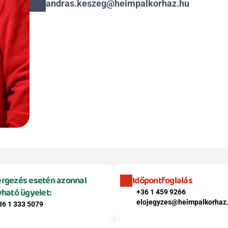
andras.keszeg@heimpalkorhaz.hu
rgezés esetén azonnal 
Időpontfoglalás
vható ügyelet:
+36 1 459 9266
elojegyzes@heimpalkorhaz
36 1 333 5079