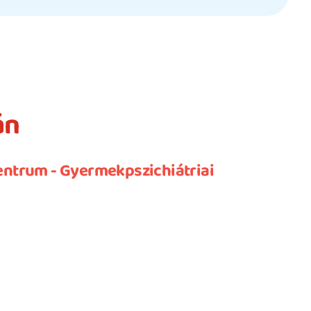
án
entrum - Gyermekpszichiátriai 