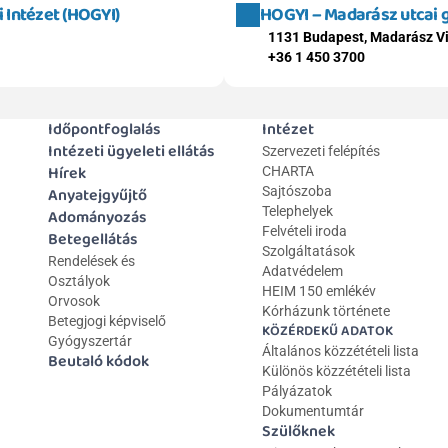
Intézet (HOGYI)
HOGYI – Madarász utcai
1131 Budapest, Madarász Vi
+36 1 450 3700
Időpontfoglalás
Intézet
Intézeti ügyeleti ellátás
Szervezeti felépítés
Hírek
CHARTA
Anyatejgyűjtő
Sajtószoba
Telephelyek
Adományozás
Felvételi iroda
Betegellátás
Szolgáltatások
Rendelések és 
Adatvédelem
Osztályok
HEIM 150 emlékév
Orvosok
Kórházunk története
Betegjogi képviselő
KÖZÉRDEKŰ ADATOK
Gyógyszertár
Általános közzétételi lista 
Beutaló kódok
Különös közzétételi lista
Pályázatok
Dokumentumtár
Szülőknek