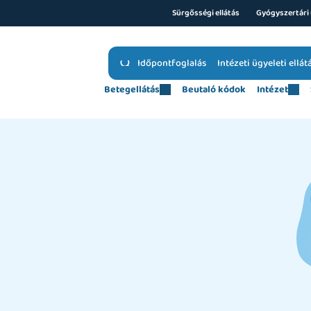
Sürgősségi ellátás
Gyógyszertári 
Időpontfoglalás
Intézeti ügyeleti ellát
Betegellátás
Beutaló kódok
Intézet