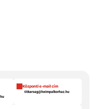
Központi e-mail cím
titkarsag@heimpalkorhaz.hu
.hu