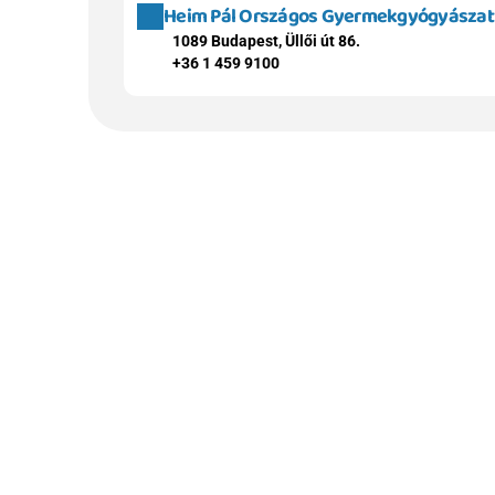
Heim Pál Országos Gyermekgyógyászati 
1089 Budapest, Üllői út 86.
+36 1 459 9100