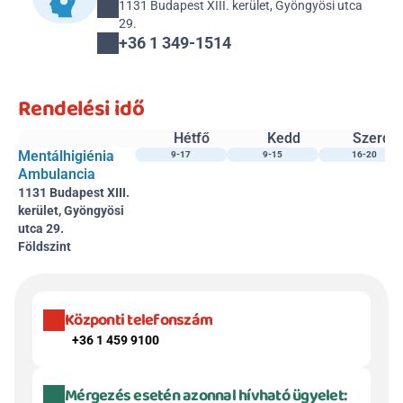
1131 Budapest XIII. kerület, Gyöngyösi utca 
29.
+36 1 349-1514 
Rendelési idő
Hétfő
Kedd
Szerda
Mentálhigiénia 
9-17
9-15
16-20
Ambulancia
1131 Budapest XIII. 
kerület, Gyöngyösi 
utca 29.
Földszint
Központi telefonszám
+36 1 459 9100
Mérgezés esetén azonnal hívható ügyelet: