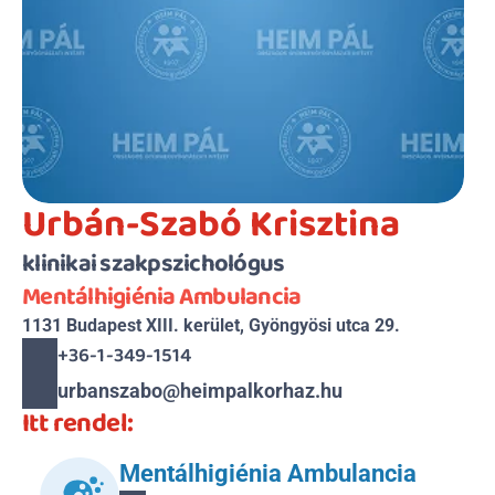
Urbán-Szabó Krisztina
klinikai szakpszichológus
Mentálhigiénia Ambulancia
1131 Budapest XIII. kerület, Gyöngyösi utca 29.
+36-1-349-1514
urbanszabo@heimpalkorhaz.hu
Itt rendel:
Mentálhigiénia Ambulancia