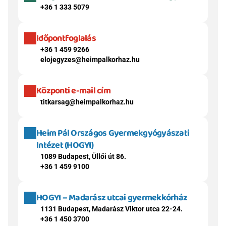
+36 1 333 5079
Időpontfoglalás
+36 1 459 9266
elojegyzes@heimpalkorhaz.hu
Központi e-mail cím
titkarsag@heimpalkorhaz.hu
Heim Pál Országos Gyermekgyógyászati 
Intézet (HOGYI)
1089 Budapest, Üllői út 86.
+36 1 459 9100
HOGYI – Madarász utcai gyermekkórház
1131 Budapest, Madarász Viktor utca 22-24.
+36 1 450 3700