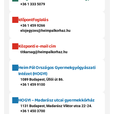
+36 1 333 5079
Időpontfoglalás
+36 1 459 9266
elojegyzes@heimpalkorhaz.hu
Központi e-mail cím
titkarsag@heimpalkorhaz.hu
Heim Pál Országos Gyermekgyógyászati 
Intézet (HOGYI)
1089 Budapest, Üllői út 86.
+36 1 459 9100
HOGYI – Madarász utcai gyermekkórház
1131 Budapest, Madarász Viktor utca 22-24.
+36 1 450 3700