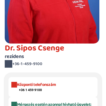
Dr. Sipos Csenge
rezidens
+36-1-459-9100
Központi telefonszám
+36 1 459 9100
Mérgezés esetén azonnal hívható ügyelet: