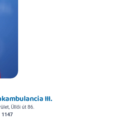
kambulancia III.
let, Üllői út 86.
, 1147