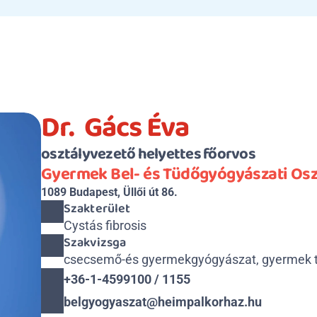
Dr.  Gács Éva
osztályvezető helyettes főorvos
Gyermek Bel- és Tüdőgyógyászati Osz
1089 Budapest, Üllői út 86.
Szakterület
Cystás fibrosis
Szakvizsga
csecsemő-és gyermekgyógyászat, gyermek 
+36-1-4599100 / 1155
belgyogyaszat@heimpalkorhaz.hu