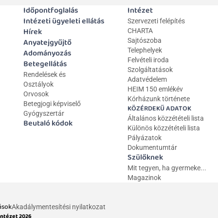
Időpontfoglalás
Intézet
Intézeti ügyeleti ellátás
Szervezeti felépítés
Hírek
CHARTA
Anyatejgyűjtő
Sajtószoba
Telephelyek
Adományozás
Felvételi iroda
Betegellátás
Szolgáltatások
Rendelések és 
Adatvédelem
Osztályok
HEIM 150 emlékév
Orvosok
Kórházunk története
Betegjogi képviselő
KÖZÉRDEKŰ ADATOK
Gyógyszertár
Általános közzétételi lista 
Beutaló kódok
Különös közzétételi lista
Pályázatok
Dokumentumtár
Szülőknek
Mit tegyen, ha gyermeke...
Magazinok
ások
Akadálymentesítési nyilatkozat
Intézet 2026