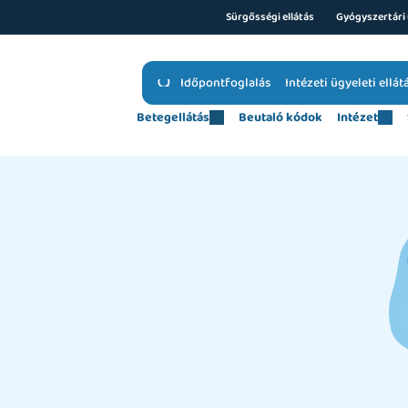
Sürgősségi ellátás
Gyógyszertári 
Időpontfoglalás
Intézeti ügyeleti ellát
Betegellátás
Beutaló kódok
Intézet