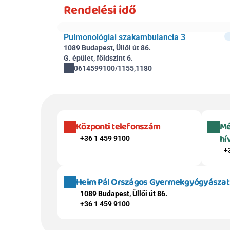
Rendelési idő
Pulmonológiai szakambulancia 3
1089 Budapest, Üllői út 86.
G. épület, földszint 6.
0614599100/1155,1180
Központi telefonszám
Mé
hí
+36 1 459 9100
+
Heim Pál Országos Gyermekgyógyászati 
1089 Budapest, Üllői út 86.
+36 1 459 9100