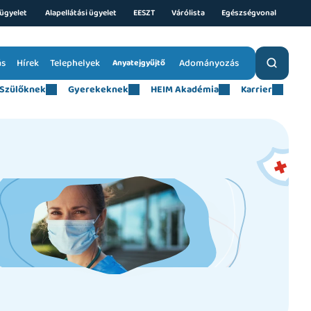
ügyelet 
Alapellátási ügyelet
EESZT
Várólista
Egészségvonal
ás
Hírek
Telephelyek
Adományozás
Anyatejgyűjtő
Szülőknek
Gyerekeknek
HEIM Akadémia
Karrier