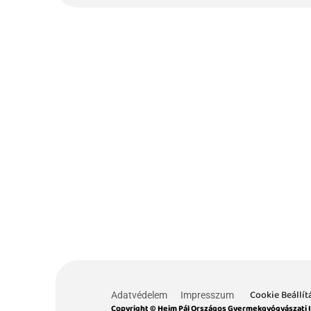
Cookie Beállít
Adatvédelem
Impresszum
Copyright © Heim Pál Országos Gyermekgyógyászati 