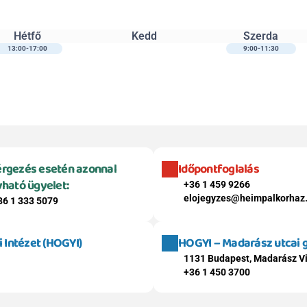
Hétfő
Kedd
Szerda
13:00-17:00
9:00-11:30
rgezés esetén azonnal 
Időpontfoglalás
vható ügyelet:
+36 1 459 9266
elojegyzes@heimpalkorhaz
36 1 333 5079
Intézet (HOGYI)
HOGYI – Madarász utcai
1131 Budapest, Madarász Vi
+36 1 450 3700