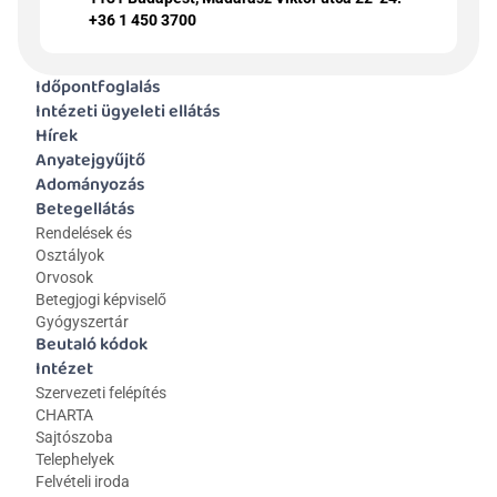
+36 1 450 3700
Időpontfoglalás
Intézeti ügyeleti ellátás
Hírek
Anyatejgyűjtő
Adományozás
Betegellátás
Rendelések és 
Osztályok
Orvosok
Betegjogi képviselő
Gyógyszertár
Beutaló kódok
Intézet
Szervezeti felépítés
CHARTA
Sajtószoba
Telephelyek
Felvételi iroda