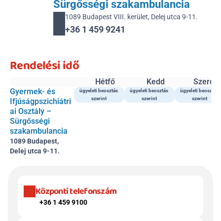
Sürgősségi szakambulancia
1089 Budapest VIII. kerület, Delej utca 9-11.
+36 1 459 9241 
Rendelési idő
Hétfő
Kedd
Szerda
Gyermek- és 
ügyeleti beosztás 
ügyeleti beosztás 
ügyeleti beosztás 
szerint 
szerint 
szerint 
Ifjúságpszichiátri
ai Osztály – 
Sürgősségi 
szakambulancia
1089 Budapest, 
Delej utca 9-11.
Központi telefonszám
+36 1 459 9100