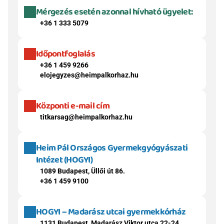
Mérgezés esetén azonnal hívható ügyelet:
+36 1 333 5079
Időpontfoglalás
+36 1 459 9266
elojegyzes@heimpalkorhaz.hu
Központi e-mail cím
titkarsag@heimpalkorhaz.hu
Heim Pál Országos Gyermekgyógyászati 
Intézet (HOGYI)
1089 Budapest, Üllői út 86.
+36 1 459 9100
HOGYI – Madarász utcai gyermekkórház
1131 Budapest, Madarász Viktor utca 22-24.