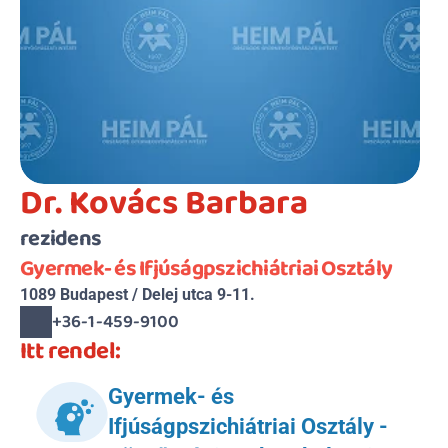
Dr. Kovács Barbara
rezidens
Gyermek- és Ifjúságpszichiátriai Osztály
1089 Budapest / Delej utca 9-11.
+36-1-459-9100
Itt rendel:
Gyermek- és 
Ifjúságpszichiátriai Osztály - 