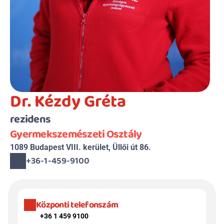
Dr. Kézdy Gréta
rezidens
Gyermekszemészeti Osztály
1089 Budapest VIII. kerület, Üllői út 86.
+36-1-459-9100
Központi telefonszám
+36 1 459 9100