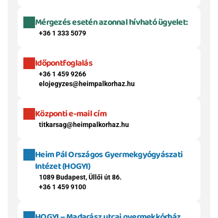
Mérgezés esetén azonnal hívható ügyelet:
+36 1 333 5079
Időpontfoglalás
+36 1 459 9266
elojegyzes@heimpalkorhaz.hu
Központi e-mail cím
titkarsag@heimpalkorhaz.hu
Heim Pál Országos Gyermekgyógyászati 
Intézet (HOGYI)
1089 Budapest, Üllői út 86.
+36 1 459 9100
HOGYI – Madarász utcai gyermekkórház