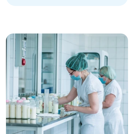
Beutaló kódok
Intézet
Szülőknek
Gyerekeknek
HEIM Akadémia
Karrier