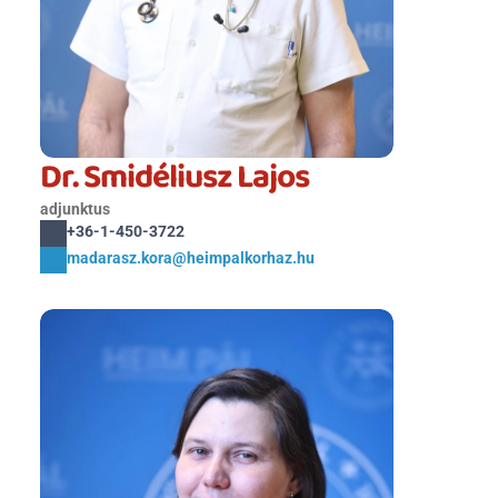
Dr. Smidéliusz Lajos
adjunktus
+36-1-450-3722
madarasz.kora@heimpalkorhaz.hu