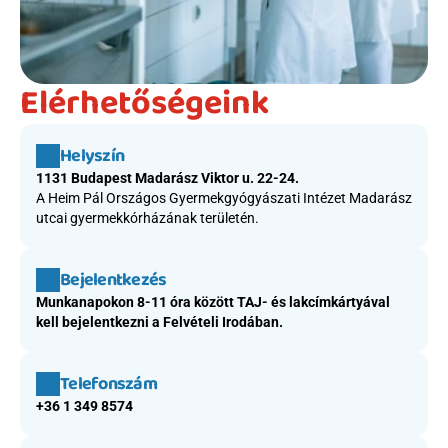
Elérhetőségeink
Helyszín
1131 Budapest Madarász Viktor u. 22-24. 
A Heim Pál Országos Gyermekgyógyászati Intézet Madarász 
utcai gyermekkórházának területén.
Bejelentkezés
Munkanapokon 8-11 óra között TAJ- és lakcímkártyával 
kell bejelentkezni a Felvételi Irodában.
Telefonszám
+36 1 349 8574