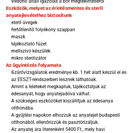
Védőnő általi igazolás a bőr megtekintéséről
Eszközök, melyet az érintésmentes és steril 
anyatejlevételhez biztosítunk
steril üvegek
fertőtlenítő folyékony szappan
maszk
tájékoztató füzet
mellszívó készülék
mikro sterilizátor
Az ügyintézés folyamata
Szűrővizsgálatok eredménye kb. 1 hét alatt készül el és 
az EESZT-rendszerben lesznek láthatóak.
Amint a leleteket megkaptuk, tájékoztatjuk az 
édesanyát, hogy anyatejadóvá válhat.
A szükséges eszközöket kiszállítjuk az édesanya 
otthonába.
A gyűjtési napokon elhozzuk az anyatejet budapesti 
otthonából, ellenőrizzük és pasztörizáljuk.
Az anyatej ára literenként 5400 Ft., mely havi 