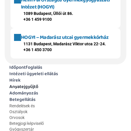
Heim Pál Országos Gyermekgyógyászati 
Intézet (HOGYI)
1089 Budapest, Üllői út 86.
+36 1 459 9100
HOGYI – Madarász utcai gyermekkórház
1131 Budapest, Madarász Viktor utca 22-24.
+36 1 450 3700
Időpontfoglalás
Intézeti ügyeleti ellátás
Hírek
Anyatejgyűjtő
Adományozás
Betegellátás
Rendelések és 
Osztályok
Orvosok
Betegjogi képviselő
Gyógyszertár