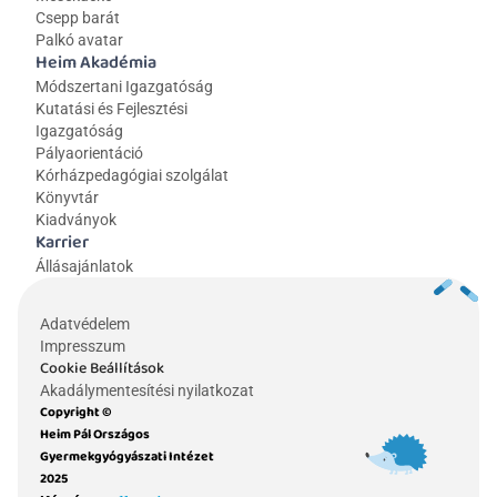
Csepp barát
Palkó avatar
Heim Akadémia
Módszertani Igazgatóság
Kutatási és Fejlesztési 
Igazgatóság
Pályaorientáció
Kórházpedagógiai szolgálat
Könyvtár
Kiadványok
Karrier
Állásajánlatok
Adatvédelem
Impresszum
Cookie Beállítások
Akadálymentesítési nyilatkozat
Copyright © 
Heim Pál Országos 
Gyermekgyógyászati Intézet 
2025