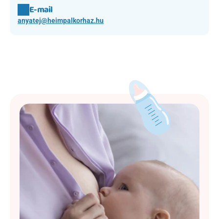
E-mail
anyatej@heimpalkorhaz.hu