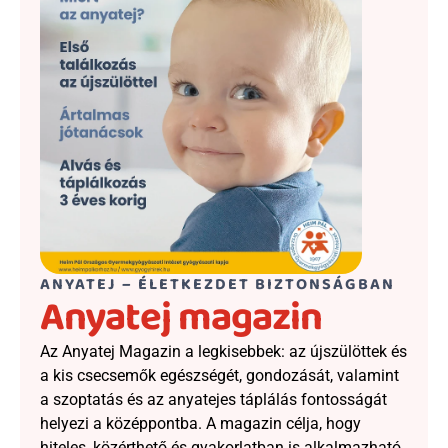
ANYATEJ – ÉLETKEZDET BIZTONSÁGBAN
Anyatej magazin
Az Anyatej Magazin a legkisebbek: az újszülöttek és 
a kis csecsemők egészségét, gondozását, valamint 
a szoptatás és az anyatejes táplálás fontosságát 
helyezi a középpontba. A magazin célja, hogy 
hiteles, közérthető és gyakorlatban is alkalmazható 