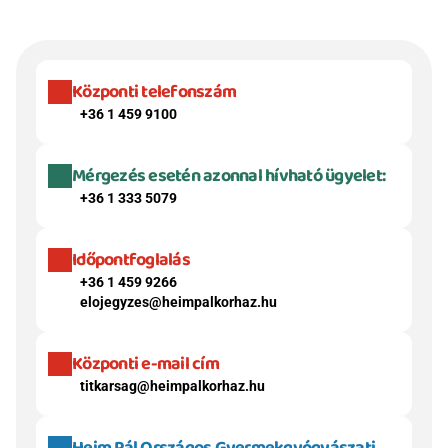
Központi telefonszám
+36 1 459 9100
Mérgezés esetén azonnal hívható ügyelet:
+36 1 333 5079
Időpontfoglalás
+36 1 459 9266
elojegyzes@heimpalkorhaz.hu
Központi e-mail cím
titkarsag@heimpalkorhaz.hu