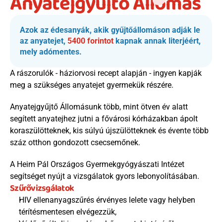
Anyatejgyűjtő Állomás
Azok az édesanyák, akik gyűjtőállomáson adják le 
az anyatejet, 
5400 forintot
 kapnak annak literjéért, 
mely adómentes.
A rászorulók - háziorvosi recept alapján - ingyen kapják 
meg a szükséges anyatejet gyermekük részére.
Anyatejgyűjtő Állomásunk több, mint ötven év alatt 
segített anyatejhez jutni a fővárosi kórházakban ápolt 
koraszülötteknek, kis súlyú újszülötteknek és évente több 
száz otthon gondozott csecsemőnek.
A Heim Pál Országos Gyermekgyógyászati Intézet 
segítséget nyújt a vizsgálatok gyors lebonyolításában.
Szűrővizsgálatok
HIV ellenanyagszűrés érvényes lelete vagy helyben 
térítésmentesen elvégezzük, 