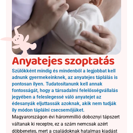
Anyatejes szoptatás
Szülőkként mindig és mindenből a legjobbat kell 
adnunk gyermekeinknek, az anyatejes táplálás is 
pontosan ilyen. Tudatosítanunk kell annak 
fontosságát, hogy a társadalmi felelősségvállalás 
jegyében a feleslegessé váló anyatejet az 
édesanyák eljuttassák azoknak, akik nem tudják 
ily módon táplálni csecsemőjüket.
Magyarországon évi hárommillió doboznyi tápszert 
váltanak ki receptre, ez a szám nemcsak azért 
döbbenetes, mert a családoknak hatalmas kiadást 