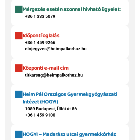
Mérgezés esetén azonnal hívható ügyelet:
+36 1 333 5079
Időpontfoglalás
+36 1 459 9266
elojegyzes@heimpalkorhaz.hu
Központi e-mail cím
titkarsag@heimpalkorhaz.hu
Heim Pál Országos Gyermekgyógyászati 
Intézet (HOGYI)
1089 Budapest, Üllői út 86.
+36 1 459 9100
HOGYI – Madarász utcai gyermekkórház