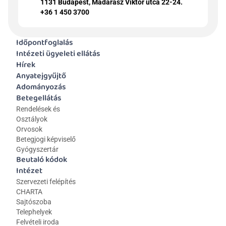
1131 Budapest, Madarász Viktor utca 22-24.
+36 1 450 3700
Időpontfoglalás
Intézeti ügyeleti ellátás
Hírek
Anyatejgyűjtő
Adományozás
Betegellátás
Rendelések és 
Osztályok
Orvosok
Betegjogi képviselő
Gyógyszertár
Beutaló kódok
Intézet
Szervezeti felépítés
CHARTA
Sajtószoba
Telephelyek
Felvételi iroda