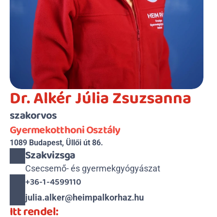
Dr. Alkér Júlia Zsuzsanna
szakorvos
Gyermekotthoni Osztály
1089 Budapest, Üllői út 86.
Szakvizsga
Csecsemő- és gyermekgyógyászat
+36-1-4599110
julia.alker@heimpalkorhaz.hu
Itt rendel: