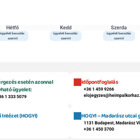
Hétfő
Kedd
Szerda
ügyeleti beosztás 
ügyeleti beosztás 
ügyeleti beosztás 
szerint
szerint
szerint
rgezés esetén azonnal 
Időpontfoglalás
vható ügyelet:
+36 1 459 9266
elojegyzes@heimpalkorhaz
36 1 333 5079
Intézet (HOGYI)
HOGYI – Madarász utcai
1131 Budapest, Madarász Vi
+36 1 450 3700