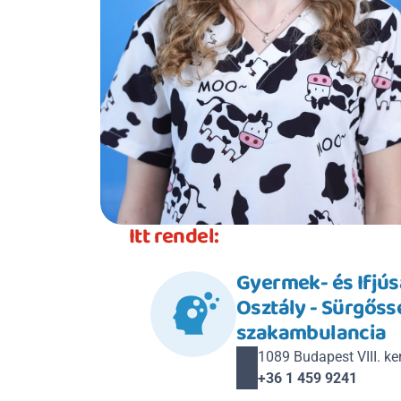
Itt rendel:
Gyermek- és Ifjúsá
Osztály - Sürgőssé
szakambulancia
1089 Budapest VIII. ker
+36 1 459 9241 