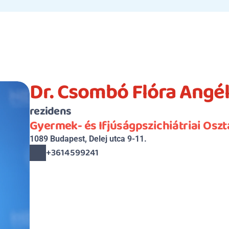
Dr. Csombó Flóra Angé
rezidens
Gyermek- és Ifjúságpszichiátriai Oszt
1089 Budapest, Delej utca 9-11.
+3614599241