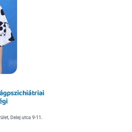
gpszichiátriai 
gi 
ület, Delej utca 9-11.