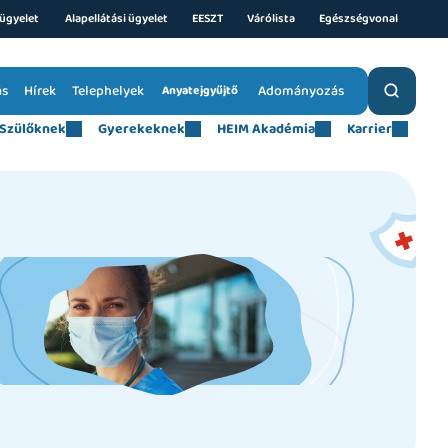
ügyelet 
Alapellátási ügyelet
EESZT
Várólista
Egészségvonal
ás
Hírek
Telephelyek
Adományozás
Anyatejgyűjtő
Szülőknek
Gyerekeknek
HEIM Akadémia
Karrier