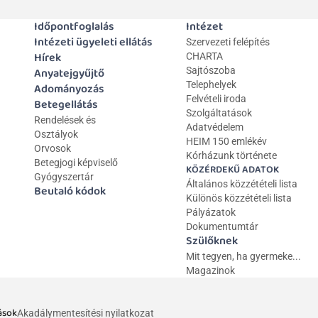
Időpontfoglalás
Intézet
Intézeti ügyeleti ellátás
Szervezeti felépítés
Hírek
CHARTA
Anyatejgyűjtő
Sajtószoba
Telephelyek
Adományozás
Felvételi iroda
Betegellátás
Szolgáltatások
Rendelések és 
Adatvédelem
Osztályok
HEIM 150 emlékév
Orvosok
Kórházunk története
Betegjogi képviselő
KÖZÉRDEKŰ ADATOK
Gyógyszertár
Általános közzétételi lista 
Beutaló kódok
Különös közzétételi lista
Pályázatok
Dokumentumtár
Szülőknek
Mit tegyen, ha gyermeke...
Magazinok
ások
Akadálymentesítési nyilatkozat