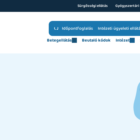
Sürgősségi ellátás
Gyógyszertári 
Időpontfoglalás
Intézeti ügyeleti ellát
Betegellátás
Beutaló kódok
Intézet