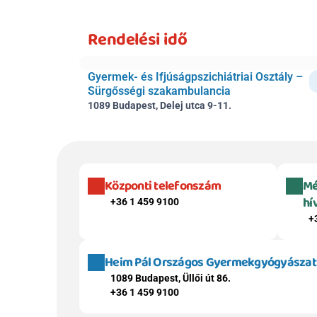
Rendelési idő
Gyermek- és Ifjúságpszichiátriai Osztály – 
Sürgősségi szakambulancia
1089 Budapest, Delej utca 9-11.
Központi telefonszám
Mé
hí
+36 1 459 9100
+
Heim Pál Országos Gyermekgyógyászati 
1089 Budapest, Üllői út 86.
+36 1 459 9100