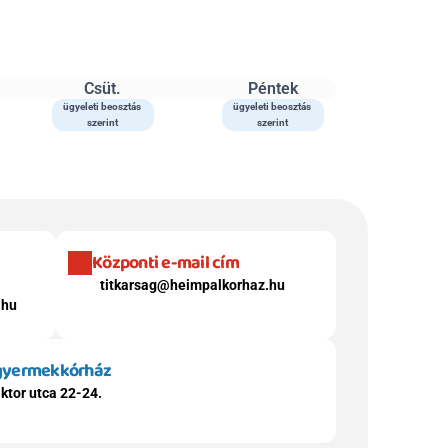
Csüt.
Péntek
ügyeleti beosztás 
ügyeleti beosztás 
szerint
szerint
Központi e-mail cím
titkarsag@heimpalkorhaz.hu
.hu
 gyermekkórház
ktor utca 22-24.