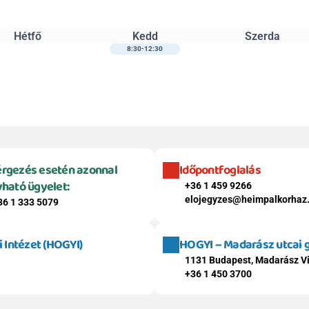
Hétfő
Kedd
Szerda
8:30-12:30
rgezés esetén azonnal 
Időpontfoglalás
vható ügyelet:
+36 1 459 9266
elojegyzes@heimpalkorhaz
36 1 333 5079
Intézet (HOGYI)
HOGYI – Madarász utcai
1131 Budapest, Madarász Vi
+36 1 450 3700