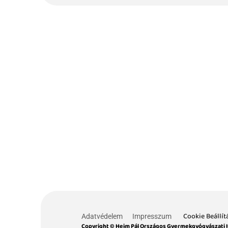
Cookie Beállít
Adatvédelem
Impresszum
Copyright © Heim Pál Országos Gyermekgyógyászati 