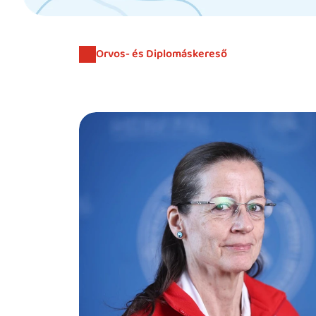
Orvos- és Diplomáskereső