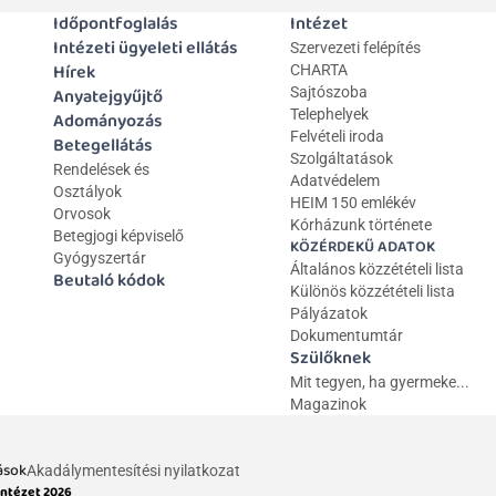
Időpontfoglalás
Intézet
Intézeti ügyeleti ellátás
Szervezeti felépítés
Hírek
CHARTA
Anyatejgyűjtő
Sajtószoba
Telephelyek
Adományozás
Felvételi iroda
Betegellátás
Szolgáltatások
Rendelések és 
Adatvédelem
Osztályok
HEIM 150 emlékév
Orvosok
Kórházunk története
Betegjogi képviselő
KÖZÉRDEKŰ ADATOK
Gyógyszertár
Általános közzétételi lista 
Beutaló kódok
Különös közzétételi lista
Pályázatok
Dokumentumtár
Szülőknek
Mit tegyen, ha gyermeke...
Magazinok
ások
Akadálymentesítési nyilatkozat
Intézet 2026