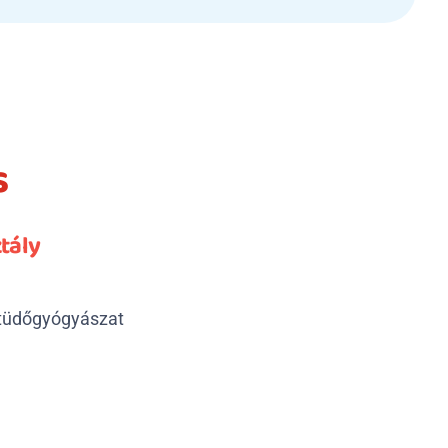
s
tály
tüdőgyógyászat