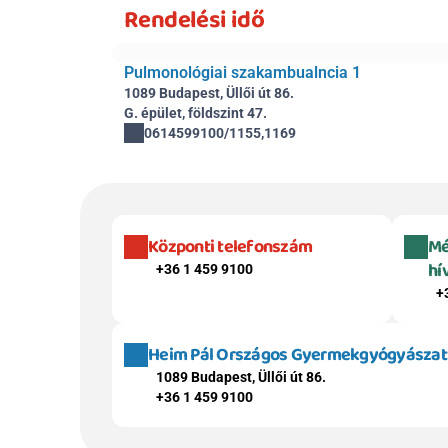
Rendelési idő
Pulmonológiai szakambualncia 1
1089 Budapest, Üllői út 86.
G. épület, földszint 47.
0614599100/1155,1169
Központi telefonszám
Mé
hí
+36 1 459 9100
+
Heim Pál Országos Gyermekgyógyászati 
1089 Budapest, Üllői út 86.
+36 1 459 9100