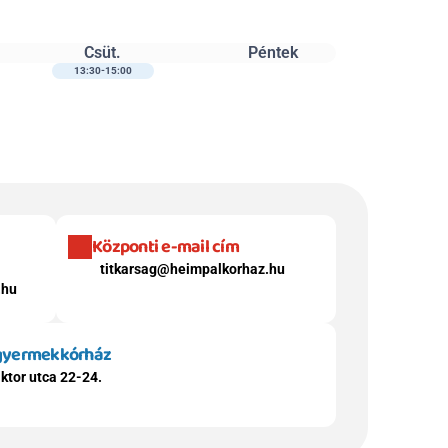
Csüt.
Péntek
13:30-15:00
Központi e-mail cím
titkarsag@heimpalkorhaz.hu
.hu
 gyermekkórház
ktor utca 22-24.