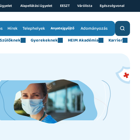
ügyelet 
Alapellátási ügyelet
EESZT
Várólista
Egészségvonal
ás
Hírek
Telephelyek
Adományozás
Anyatejgyűjtő
Szülőknek
Gyerekeknek
HEIM Akadémia
Karrier