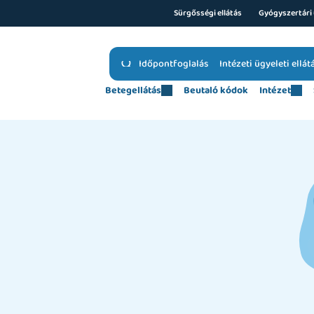
Sürgősségi ellátás
Gyógyszertári 
Időpontfoglalás
Intézeti ügyeleti ellát
Betegellátás
Beutaló kódok
Intézet