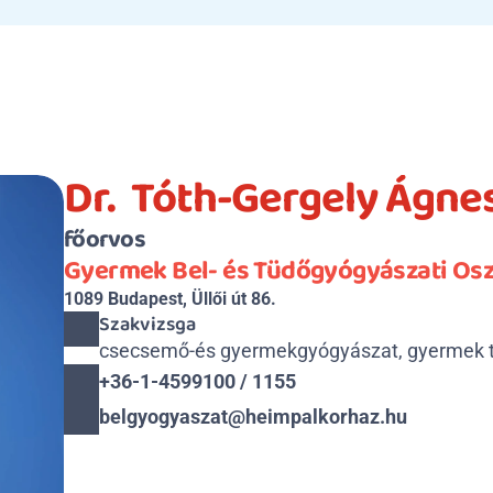
Dr.  Tóth-Gergely Ágne
főorvos
Gyermek Bel- és Tüdőgyógyászati Osz
1089 Budapest, Üllői út 86.
Szakvizsga
csecsemő-és gyermekgyógyászat, gyermek 
+36-1-4599100 / 1155
belgyogyaszat@heimpalkorhaz.hu