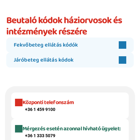
Beutaló kódok
Beutaló kódok háziorvosok és 
Intézet
Szülőknek
intézmények részére
Gyerekeknek
HEIM Akadémia
Fekvőbeteg ellátás kódók
Karrier
Járóbeteg ellátás kódok
Központi telefonszám
+36 1 459 9100
Mérgezés esetén azonnal hívható ügyelet:
+36 1 333 5079