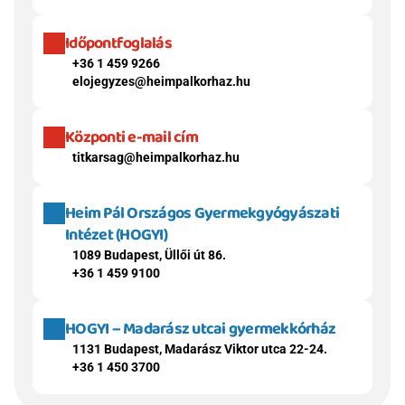
Időpontfoglalás
+36 1 459 9266
elojegyzes@heimpalkorhaz.hu
Központi e-mail cím
titkarsag@heimpalkorhaz.hu
Heim Pál Országos Gyermekgyógyászati 
Intézet (HOGYI)
1089 Budapest, Üllői út 86.
+36 1 459 9100
HOGYI – Madarász utcai gyermekkórház
1131 Budapest, Madarász Viktor utca 22-24.
+36 1 450 3700