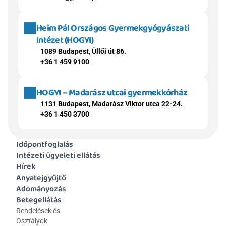
Heim Pál Országos Gyermekgyógyászati 
Intézet (HOGYI)
1089 Budapest, Üllői út 86.
+36 1 459 9100
HOGYI – Madarász utcai gyermekkórház
1131 Budapest, Madarász Viktor utca 22-24.
+36 1 450 3700
Időpontfoglalás
Intézeti ügyeleti ellátás
Hírek
Anyatejgyűjtő
Adományozás
Betegellátás
Rendelések és 
Osztályok