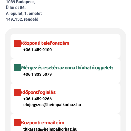
1089 Budapest, 
Üllői út 86.
A. épület, 1. emelet 
149.,152. rendelő
Központi telefonszám
+36 1 459 9100
Mérgezés esetén azonnal hívható ügyelet:
+36 1 333 5079
Időpontfoglalás
+36 1 459 9266
elojegyzes@heimpalkorhaz.hu
Központi e-mail cím
titkarsag@heimpalkorhaz.hu