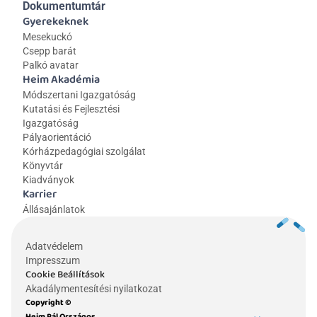
Dokumentumtár
Gyerekeknek
Mesekuckó
Csepp barát
Palkó avatar
Heim Akadémia
Módszertani Igazgatóság
Kutatási és Fejlesztési 
Igazgatóság
Pályaorientáció
Kórházpedagógiai szolgálat
Könyvtár
Kiadványok
Karrier
Állásajánlatok
Adatvédelem
Impresszum
Cookie Beállítások
Akadálymentesítési nyilatkozat
Copyright © 
Heim Pál Országos 