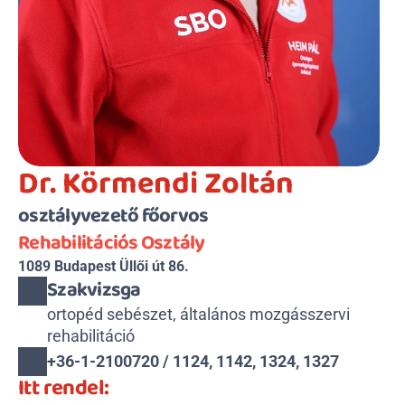
Dr. Körmendi Zoltán
osztályvezető főorvos
Rehabilitációs Osztály
1089 Budapest Üllői út 86.
Szakvizsga
ortopéd sebészet, általános mozgásszervi 
rehabilitáció
+36-1-2100720 / 1124, 1142, 1324, 1327
Itt rendel: