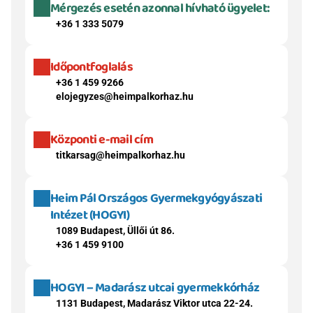
Mérgezés esetén azonnal hívható ügyelet:
+36 1 333 5079
Időpontfoglalás
+36 1 459 9266
elojegyzes@heimpalkorhaz.hu
Központi e-mail cím
titkarsag@heimpalkorhaz.hu
Heim Pál Országos Gyermekgyógyászati 
Intézet (HOGYI)
1089 Budapest, Üllői út 86.
+36 1 459 9100
HOGYI – Madarász utcai gyermekkórház
1131 Budapest, Madarász Viktor utca 22-24.