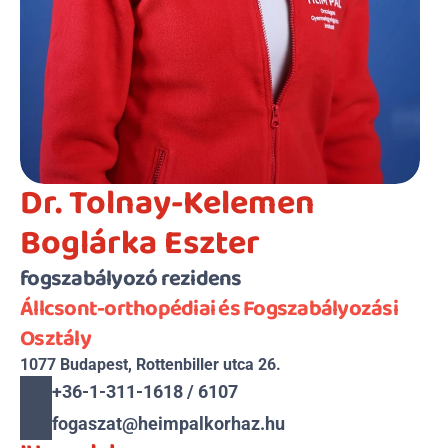
Dr. Tolnay-Kelemen 
Boglárka Eszter
fogszabályozó rezidens
Állcsont-orthopédiai és Fogszabályozási 
Osztály
1077 Budapest, Rottenbiller utca 26.
+36-1-311-1618 / 6107
fogaszat@heimpalkorhaz.hu