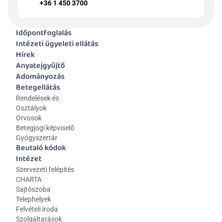
+36 1 450 3700
Időpontfoglalás
Intézeti ügyeleti ellátás
Hírek
Anyatejgyűjtő
Adományozás
Betegellátás
Rendelések és 
Osztályok
Orvosok
Betegjogi képviselő
Gyógyszertár
Beutaló kódok
Intézet
Szervezeti felépítés
CHARTA
Sajtószoba
Telephelyek
Felvételi iroda
Szolgáltatások