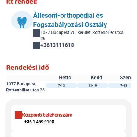
Itt rendel:
Állcsont-orthopédiai és 
Fogszabályozási Osztály
1077 Budapest VII. kerület, Rottenbiller utca 
26.
+3613111618 
Rendelési idő
Hétfő
Kedd
Szerda
1077 Budapest, 
7-13
13-19
7-13
Rottenbiller utca 26.
Központi telefonszám
+36 1 459 9100