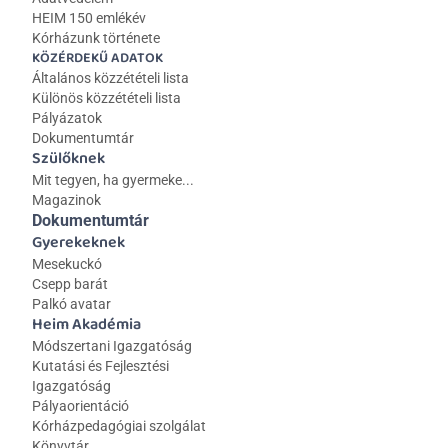
HEIM 150 emlékév
Kórházunk története
KÖZÉRDEKŰ ADATOK
Általános közzétételi lista 
Különös közzétételi lista
Pályázatok
Dokumentumtár
Szülőknek
Mit tegyen, ha gyermeke...
Magazinok
Dokumentumtár
Gyerekeknek
Mesekuckó
Csepp barát
Palkó avatar
Heim Akadémia
Módszertani Igazgatóság
Kutatási és Fejlesztési 
Igazgatóság
Pályaorientáció
Kórházpedagógiai szolgálat
Könyvtár