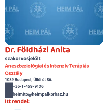
Dr. Földházi Anita
szakorvosjelölt
Aneszteziológiai és Intenzív Terápiás 
Osztály
1089 Budapest, Üllői út 86.
+36-1-459-9106
heimito@heimpalkorhaz.hu
Itt rendel: