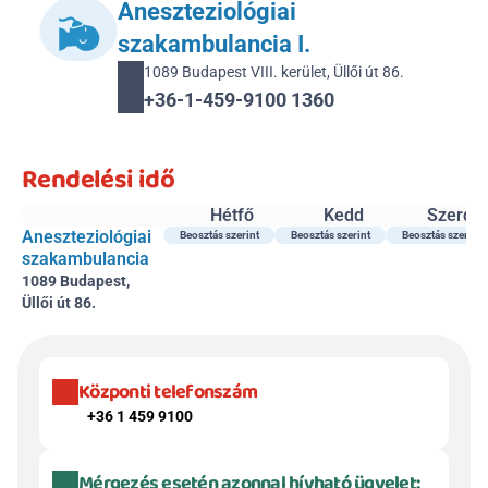
Aneszteziológiai 
szakambulancia I.
1089 Budapest VIII. kerület, Üllői út 86.
+36-1-459-9100 1360
Rendelési idő
Hétfő
Kedd
Szerda
Aneszteziológiai 
Beosztás szerint
Beosztás szerint
Beosztás szerint
szakambulancia
1089 Budapest, 
Üllői út 86.
Központi telefonszám
+36 1 459 9100
Mérgezés esetén azonnal hívható ügyelet: