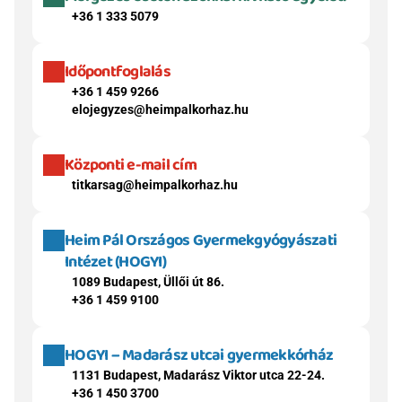
+36 1 333 5079
Időpontfoglalás
+36 1 459 9266
elojegyzes@heimpalkorhaz.hu
Központi e-mail cím
titkarsag@heimpalkorhaz.hu
Heim Pál Országos Gyermekgyógyászati 
Intézet (HOGYI)
1089 Budapest, Üllői út 86.
+36 1 459 9100
HOGYI – Madarász utcai gyermekkórház
1131 Budapest, Madarász Viktor utca 22-24.
+36 1 450 3700