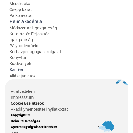
Mesekuckó
Csepp barát
Palkó avatar
Heim Akadémia
Módszertani Igazgatóság
Kutatási és Fejlesztési 
Igazgatóság
Pályaorientáció
Kórházpedagógiai szolgálat
Könyvtár
Kiadványok
Karrier
Állásajánlatok
Adatvédelem
Impresszum
Cookie Beállítások
Akadálymentesítési nyilatkozat
Copyright © 
Heim Pál Országos 
Gyermekgyógyászati Intézet 
2025