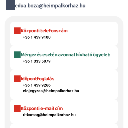
edua.boza@heimpalkorhaz.hu
Központi telefonszám
+36 1 459 9100
Mérgezés esetén azonnal hívható ügyelet:
+36 1 333 5079
Időpontfoglalás
+36 1 459 9266
elojegyzes@heimpalkorhaz.hu
Központi e-mail cím
titkarsag@heimpalkorhaz.hu