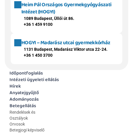
Heim Pál Országos Gyermekgyógyászati 
Intézet (HOGYI)
1089 Budapest, Üllői út 86.
+36 1 459 9100
HOGYI – Madarász utcai gyermekkórház
1131 Budapest, Madarász Viktor utca 22-24.
+36 1 450 3700
Időpontfoglalás
Intézeti ügyeleti ellátás
Hírek
Anyatejgyűjtő
Adományozás
Betegellátás
Rendelések és 
Osztályok
Orvosok
Betegjogi képviselő