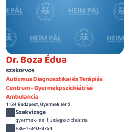
Dr. Boza Édua
szakorvos
Autizmus Diagnosztikai és Terápiás 
Centrum - Gyermekpszichiátriai 
Ambulancia 
1134 Budapest, Gyermek tér 2.
Szakvizsga
gyermek- és ifjúságpszichiátria
+36-1-340-8754