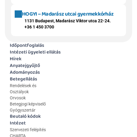
HOGYI – Madarász utcai gyermekkórház
1131 Budapest, Madarász Viktor utca 22-24.
+36 1 450 3700
Időpontfoglalás
Intézeti ügyeleti ellátás
Hírek
Anyatejgyűjtő
Adományozás
Betegellátás
Rendelések és 
Osztályok
Orvosok
Betegjogi képviselő
Gyógyszertár
Beutaló kódok
Intézet
Szervezeti felépítés
CHARTA