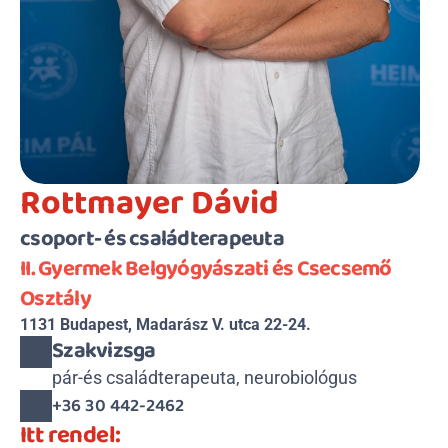
Rottmayer Dávid
csoport- és családterapeuta
II. Gyermek Belgyógyászati és Csecsemő 
Osztály
1131 Budapest, Madarász V. utca 22-24.
Szakvizsga
pár-és családterapeuta, neurobiológus
+36 30 442-2462
Itt rendel: