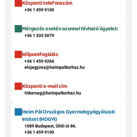
Központi telefonszám
+36 1 459 9100
Mérgezés esetén azonnal hívható ügyelet:
+36 1 333 5079
Időpontfoglalás
+36 1 459 9266
elojegyzes@heimpalkorhaz.hu
Központi e-mail cím
titkarsag@heimpalkorhaz.hu
Heim Pál Országos Gyermekgyógyászati 
Intézet (HOGYI)
1089 Budapest, Üllői út 86.
+36 1 459 9100