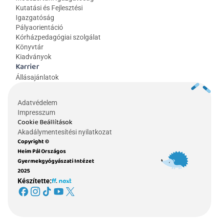
Kutatási és Fejlesztési 
Igazgatóság
Pályaorientáció
Kórházpedagógiai szolgálat
Könyvtár
Kiadványok
Karrier
Állásajánlatok
Adatvédelem
Impresszum
Cookie Beállítások
Akadálymentesítési nyilatkozat
Copyright © 
Heim Pál Országos 
Gyermekgyógyászati Intézet 
2025
Készítette: