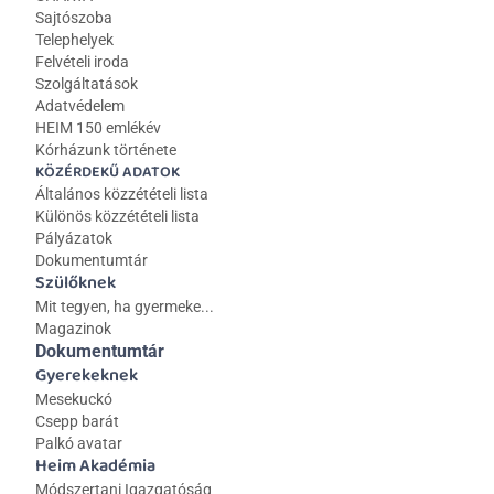
Sajtószoba
Telephelyek
Felvételi iroda
Szolgáltatások
Adatvédelem
HEIM 150 emlékév
Kórházunk története
KÖZÉRDEKŰ ADATOK
Általános közzétételi lista 
Különös közzétételi lista
Pályázatok
Dokumentumtár
Szülőknek
Mit tegyen, ha gyermeke...
Magazinok
Dokumentumtár
Gyerekeknek
Mesekuckó
Csepp barát
Palkó avatar
Heim Akadémia
Módszertani Igazgatóság