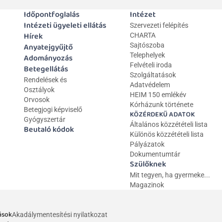
Időpontfoglalás
Intézet
Intézeti ügyeleti ellátás
Szervezeti felépítés
Hírek
CHARTA
Anyatejgyűjtő
Sajtószoba
Telephelyek
Adományozás
Felvételi iroda
Betegellátás
Szolgáltatások
Rendelések és 
Adatvédelem
Osztályok
HEIM 150 emlékév
Orvosok
Kórházunk története
Betegjogi képviselő
KÖZÉRDEKŰ ADATOK
Gyógyszertár
Általános közzétételi lista 
Beutaló kódok
Különös közzétételi lista
Pályázatok
Dokumentumtár
Szülőknek
Mit tegyen, ha gyermeke...
Magazinok
ások
Akadálymentesítési nyilatkozat