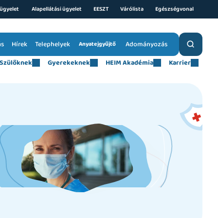
ügyelet 
Alapellátási ügyelet
EESZT
Várólista
Egészségvonal
ás
Hírek
Telephelyek
Adományozás
Anyatejgyűjtő
Szülőknek
Gyerekeknek
HEIM Akadémia
Karrier