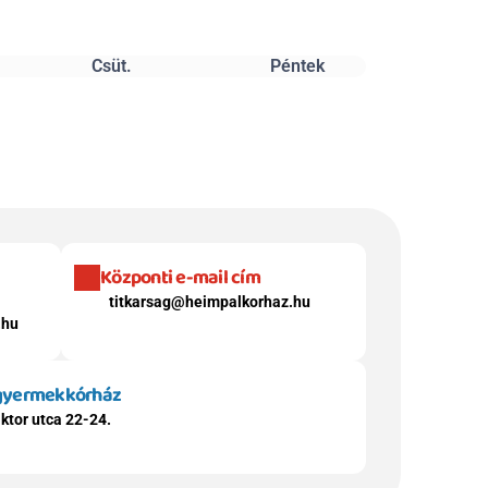
Csüt.
Péntek
Központi e-mail cím
titkarsag@heimpalkorhaz.hu
.hu
 gyermekkórház
ktor utca 22-24.