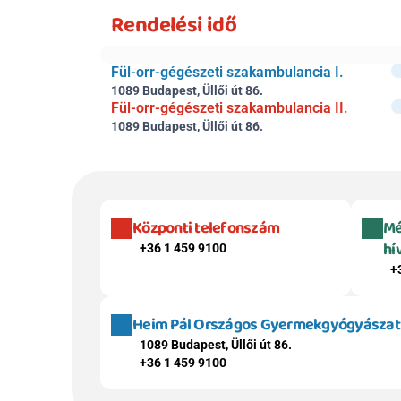
Rendelési idő
Fül-orr-gégészeti szakambulancia I.
1089 Budapest, Üllői út 86.
Fül-orr-gégészeti szakambulancia II.
1089 Budapest, Üllői út 86.
Központi telefonszám
Mé
hí
+36 1 459 9100
+
Heim Pál Országos Gyermekgyógyászati 
1089 Budapest, Üllői út 86.
+36 1 459 9100