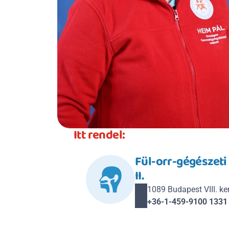
Itt rendel:
Fül-orr-gégészeti
II.
1089 Budapest VIII. kerü
+36-1-459-9100 1331