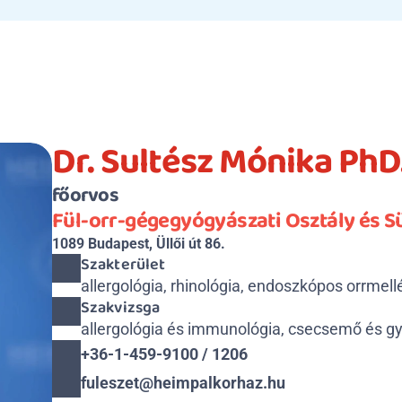
Dr. Sultész Mónika PhD
főorvos
Fül-orr-gégegyógyászati Osztály és 
1089 Budapest, Üllői út 86.
Szakterület
allergológia, rhinológia, endoszkópos orrmel
Szakvizsga
allergológia és immunológia, csecsemő és gye
+36-1-459-9100 / 1206
fuleszet@heimpalkorhaz.hu