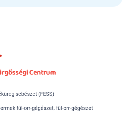
.
Sürgősségi Centrum
léküreg sebészet (FESS)
rmek fül-orr-gégészet, fül-orr-gégészet