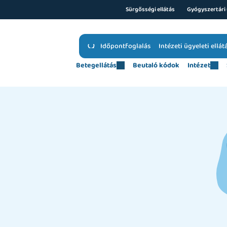
Sürgősségi ellátás
Gyógyszertári 
Időpontfoglalás
Intézeti ügyeleti ellát
Betegellátás
Beutaló kódok
Intézet