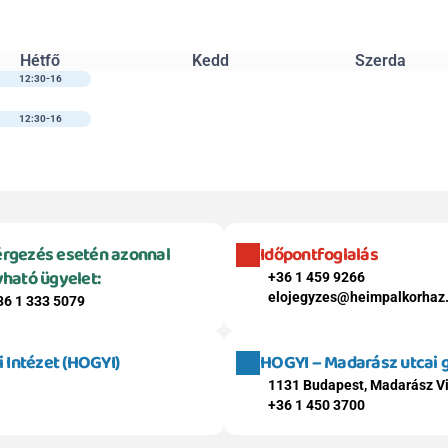
Hétfő
Kedd
Szerda
12:30-16
12:30-16
rgezés esetén azonnal 
Időpontfoglalás
vható ügyelet:
+36 1 459 9266
elojegyzes@heimpalkorhaz
36 1 333 5079
Intézet (HOGYI)
HOGYI – Madarász utcai
1131 Budapest, Madarász Vi
+36 1 450 3700