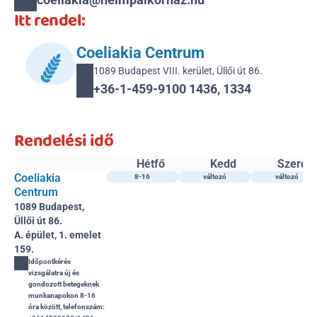
Itt rendel:
Coeliakia Centrum
1089 Budapest VIII. kerület, Üllői út 86.
+36-1-459-9100 1436, 1334
Rendelési idő
Hétfő
Kedd
Szerda
Coeliakia 
8-16
változó
változó
Centrum
1089 Budapest, 
Üllői út 86.
A. épület, 1. emelet 
159.
Időpontkérés 
vizsgálatra új és 
gondozott betegeknek 
munkanapokon 8-16 
óra között, telefonszám: 