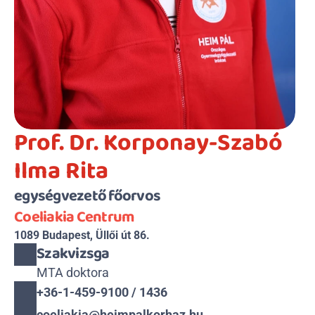
Prof. Dr. Korponay-Szabó 
Ilma Rita
egységvezető főorvos
Coeliakia Centrum
1089 Budapest, Üllői út 86.
Szakvizsga
MTA doktora
+36-1-459-9100 / 1436
coeliakia@heimpalkorhaz.hu