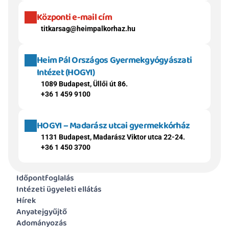
Központi e-mail cím
titkarsag@heimpalkorhaz.hu
Heim Pál Országos Gyermekgyógyászati 
Intézet (HOGYI)
1089 Budapest, Üllői út 86.
+36 1 459 9100
HOGYI – Madarász utcai gyermekkórház
1131 Budapest, Madarász Viktor utca 22-24.
+36 1 450 3700
Időpontfoglalás
Intézeti ügyeleti ellátás
Hírek
Anyatejgyűjtő
Adományozás