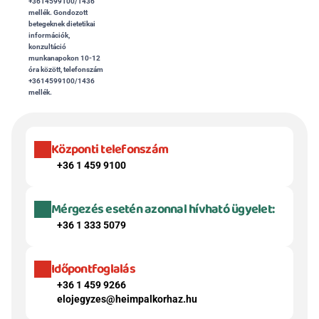
+3614599100/1436 
mellék. Gondozott 
betegeknek dietetikai 
információk, 
konzultáció 
munkanapokon 10-12 
óra között, telefonszám 
+3614599100/1436 
mellék. 
Központi telefonszám
+36 1 459 9100
Mérgezés esetén azonnal hívható ügyelet:
+36 1 333 5079
Időpontfoglalás
+36 1 459 9266
elojegyzes@heimpalkorhaz.hu