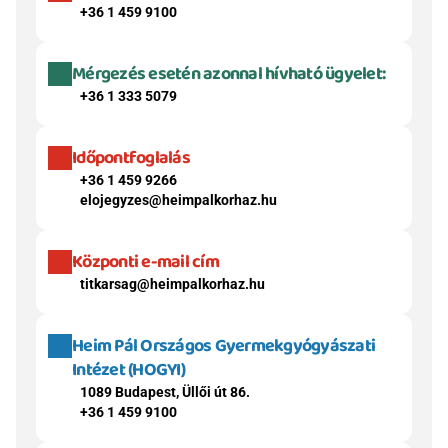
+36 1 459 9100
Mérgezés esetén azonnal hívható ügyelet:
+36 1 333 5079
Időpontfoglalás
+36 1 459 9266
elojegyzes@heimpalkorhaz.hu
Központi e-mail cím
titkarsag@heimpalkorhaz.hu
Heim Pál Országos Gyermekgyógyászati 
Intézet (HOGYI)
1089 Budapest, Üllői út 86.
+36 1 459 9100