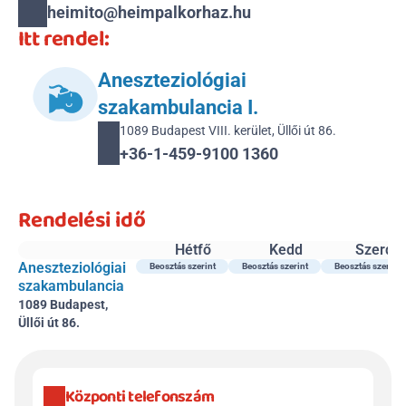
heimito@heimpalkorhaz.hu
Itt rendel:
Aneszteziológiai 
szakambulancia I.
1089 Budapest VIII. kerület, Üllői út 86.
+36-1-459-9100 1360
Rendelési idő
Hétfő
Kedd
Szerda
Aneszteziológiai 
Beosztás szerint
Beosztás szerint
Beosztás szerint
szakambulancia
1089 Budapest, 
Üllői út 86.
Központi telefonszám