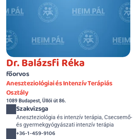
Dr. Balázsfi Réka
főorvos
Aneszteziológiai és Intenzív Terápiás 
Osztály
1089 Budapest, Üllői út 86.
Szakvizsga
Aneszteziológia és intenzív terápia, Csecsemő- 
és gyermekgyógyászati intenzív terápia
+36-1-459-9106