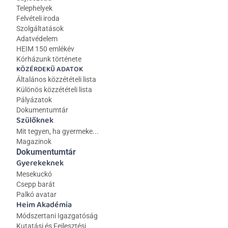
Telephelyek
Felvételi iroda
Szolgáltatások
Adatvédelem
HEIM 150 emlékév
Kórházunk története
KÖZÉRDEKŰ ADATOK
Általános közzétételi lista 
Különös közzétételi lista
Pályázatok
Dokumentumtár
Szülőknek
Mit tegyen, ha gyermeke...
Magazinok
Dokumentumtár
Gyerekeknek
Mesekuckó
Csepp barát
Palkó avatar
Heim Akadémia
Módszertani Igazgatóság
Kutatási és Fejlesztési 