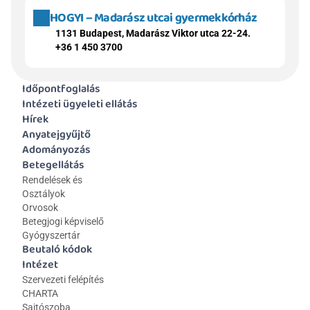
HOGYI – Madarász utcai gyermekkórház
1131 Budapest, Madarász Viktor utca 22-24.
+36 1 450 3700
Időpontfoglalás
Intézeti ügyeleti ellátás
Hírek
Anyatejgyűjtő
Adományozás
Betegellátás
Rendelések és 
Osztályok
Orvosok
Betegjogi képviselő
Gyógyszertár
Beutaló kódok
Intézet
Szervezeti felépítés
CHARTA
Sajtószoba