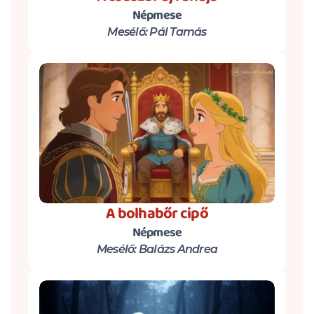
Népmese
Mesélő: Pál Tamás
A bolhabőr cipő
Népmese
Mesélő: Balázs Andrea