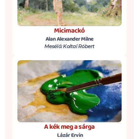
Micimackó
Alan Alexander Milne
Mesélő: Koltai Róbert
A kék meg a sárga
 Lázár Ervin