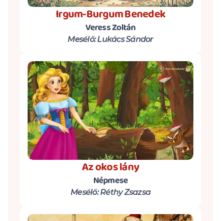
Irgum-Burgum Benedek
Veress Zoltán
Mesélő: Lukács Sándor
Az okos lány
Népmese
Mesélő: Réthy Zsazsa