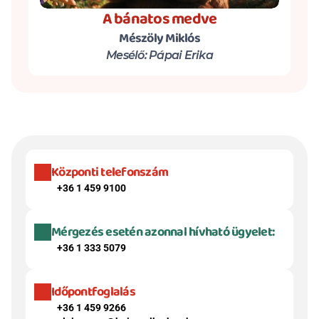
A bánatos medve
Mészöly Miklós
Mesélő: Pápai Erika
Központi telefonszám
+36 1 459 9100
Mérgezés esetén azonnal hívható ügyelet:
+36 1 333 5079
Időpontfoglalás
+36 1 459 9266