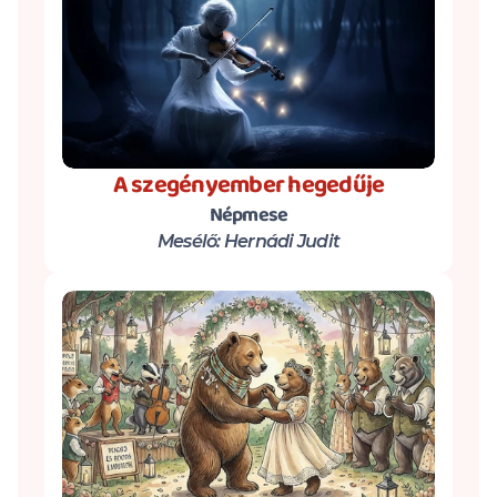
A szegényember hegedűje
Népmese
Mesélő: Hernádi Judit