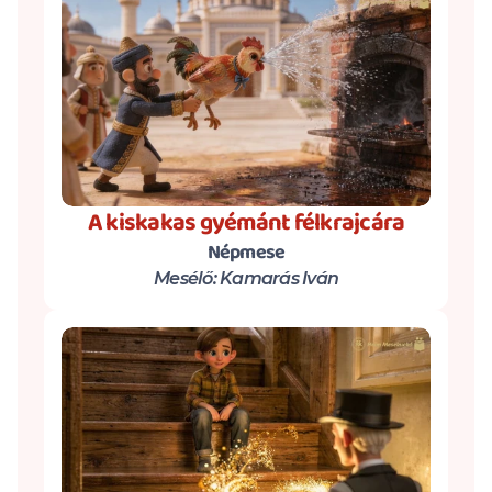
A kiskakas gyémánt félkrajcára
Népmese
Mesélő: Kamarás Iván