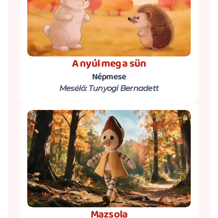
A nyúl meg a sün
Népmese
Mesélő: Tunyogi Bernadett
Mazsola