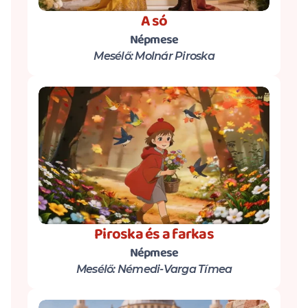
A só
Népmese
Mesélő: Molnár Piroska
Piroska és a farkas
Népmese
Mesélő: Némedi-Varga Tímea