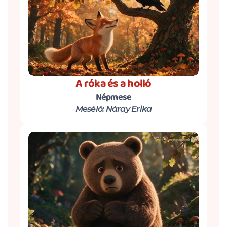
A róka és a holló
Népmese
Mesélő: Náray Erika