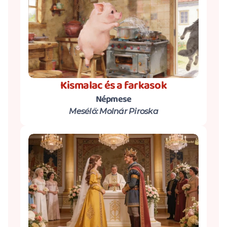
Kismalac és a farkasok
Népmese
Mesélő: Molnár Piroska