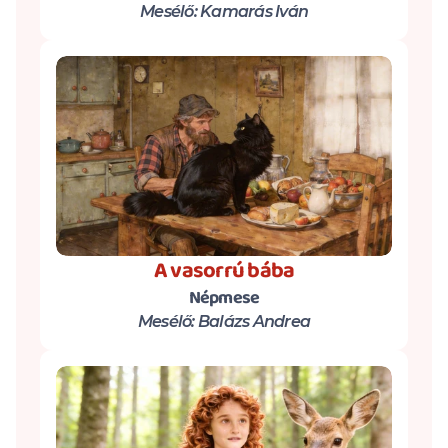
Mesélő: Kamarás Iván
A vasorrú bába
Népmese
Mesélő: Balázs Andrea