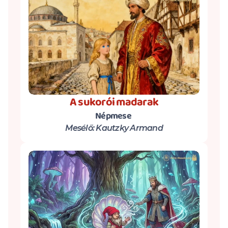
A sukorói madarak
Népmese 
Mesélő: Kautzky Armand