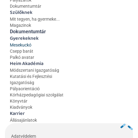
Pályázatok
Dokumentumtár
Szülőknek
Mit tegyen, ha gyermeke...
Magazinok
Dokumentumtár
Gyerekeknek
Mesekuckó
Csepp barát
Palkó avatar
Heim Akadémia
Módszertani Igazgatóság
Kutatási és Fejlesztési 
Igazgatóság
Pályaorientáció
Kórházpedagógiai szolgálat
Könyvtár
Kiadványok
Karrier
Állásajánlatok
Adatvédelem