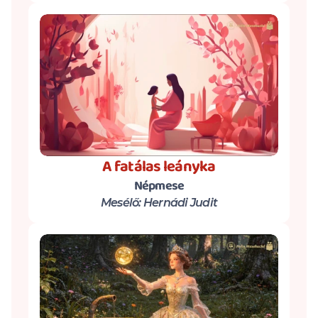
A fatálas leányka
Népmese
Mesélő: Hernádi Judit