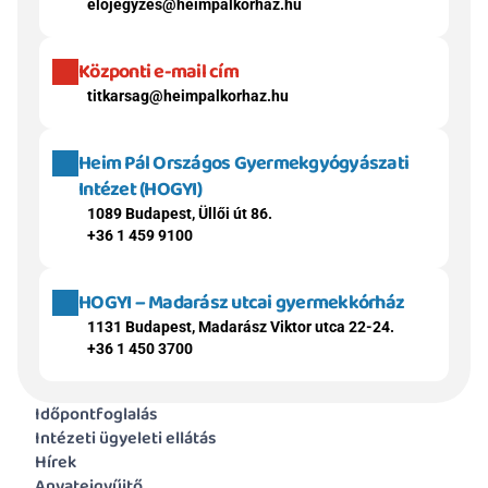
elojegyzes@heimpalkorhaz.hu
Központi e-mail cím
titkarsag@heimpalkorhaz.hu
Heim Pál Országos Gyermekgyógyászati 
Intézet (HOGYI)
1089 Budapest, Üllői út 86.
+36 1 459 9100
HOGYI – Madarász utcai gyermekkórház
1131 Budapest, Madarász Viktor utca 22-24.
+36 1 450 3700
Időpontfoglalás
Intézeti ügyeleti ellátás
Hírek
Anyatejgyűjtő