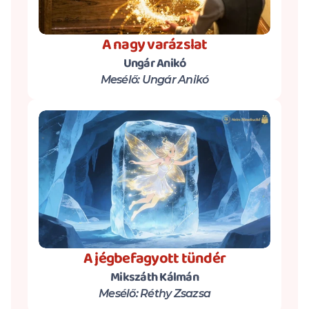
A nagy varázslat
Ungár Anikó
Mesélő: Ungár Anikó
A jégbefagyott tündér
Mikszáth Kálmán
Mesélő: Réthy Zsazsa