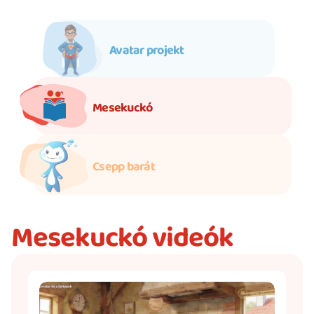
Beutaló kódok
Intézet
Avatar projekt
Szülőknek
Gyerekeknek
HEIM Akadémia
Mesekuckó
Karrier
Csepp barát
Mesekuckó videók