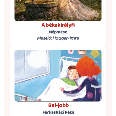
A békakirályfi
Népmese
Mesélő: Haagen Imre
 Bal-jobb
 Farkasházi Réka