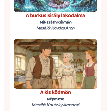
A burkus király lakodalma
Mikszáth Kálmán
Mesélő: Kovács Áron
A kis ködmön
Népmese
Mesélő: Kautzky Armand