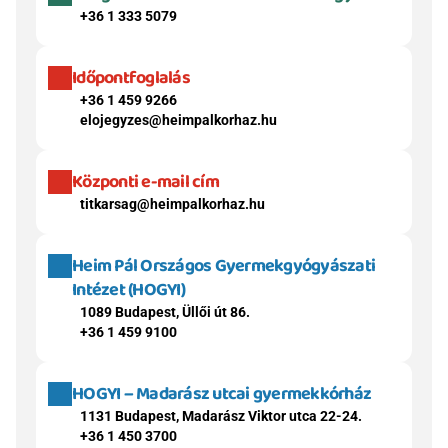
+36 1 333 5079
Időpontfoglalás
+36 1 459 9266
elojegyzes@heimpalkorhaz.hu
Központi e-mail cím
titkarsag@heimpalkorhaz.hu
Heim Pál Országos Gyermekgyógyászati 
Intézet (HOGYI)
1089 Budapest, Üllői út 86.
+36 1 459 9100
HOGYI – Madarász utcai gyermekkórház
1131 Budapest, Madarász Viktor utca 22-24.
+36 1 450 3700