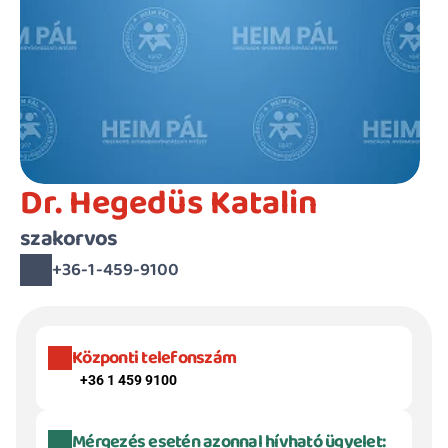
Dr. Hegedüs Katalin
szakorvos
+36-1-459-9100
Központi telefonszám
+36 1 459 9100
Mérgezés esetén azonnal hívható ügyelet: