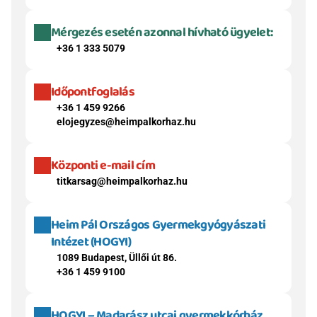
Mérgezés esetén azonnal hívható ügyelet:
+36 1 333 5079
Időpontfoglalás
+36 1 459 9266
elojegyzes@heimpalkorhaz.hu
Központi e-mail cím
titkarsag@heimpalkorhaz.hu
Heim Pál Országos Gyermekgyógyászati 
Intézet (HOGYI)
1089 Budapest, Üllői út 86.
+36 1 459 9100
HOGYI – Madarász utcai gyermekkórház