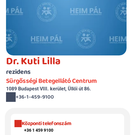
Dr. Kuti Lilla
rezidens
Sürgősségi Betegellátó Centrum
1089 Budapest VIII. kerület, Üllői út 86.
+36-1-459-9100
Központi telefonszám
+36 1 459 9100