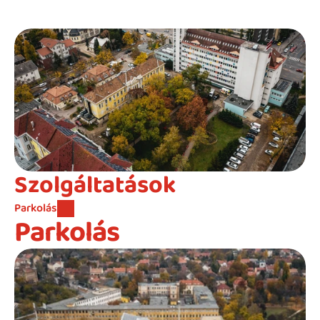
Beutaló kódok
Intézet
Szülőknek
Gyerekeknek
HEIM Akadémia
Karrier
Szolgáltatások
Parkolás
Parkolás