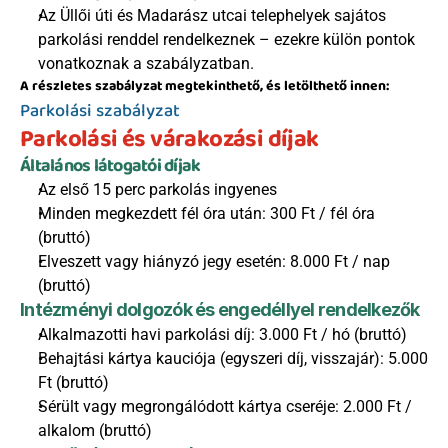
Az Üllői úti és Madarász utcai telephelyek sajátos 
parkolási renddel rendelkeznek – ezekre külön pontok 
vonatkoznak a szabályzatban.
A részletes szabályzat megtekinthető, és letölthető innen:
Parkolási szabályzat
Parkolási és várakozási díjak
Általános látogatói díjak
Az első 15 perc parkolás ingyenes
Minden megkezdett fél óra után: 300 Ft / fél óra 
(bruttó)
Elveszett vagy hiányzó jegy esetén: 8.000 Ft / nap 
(bruttó)
Intézményi dolgozók és engedéllyel rendelkezők
Alkalmazotti havi parkolási díj: 3.000 Ft / hó (bruttó)
Behajtási kártya kauciója (egyszeri díj, visszajár): 5.000 
Ft (bruttó)
Sérült vagy megrongálódott kártya cseréje: 2.000 Ft / 
alkalom (bruttó)