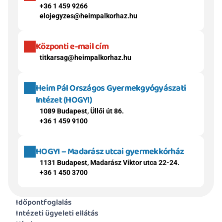
+36 1 459 9266
elojegyzes@heimpalkorhaz.hu
Központi e-mail cím
titkarsag@heimpalkorhaz.hu
Heim Pál Országos Gyermekgyógyászati 
Intézet (HOGYI)
1089 Budapest, Üllői út 86.
+36 1 459 9100
HOGYI – Madarász utcai gyermekkórház
1131 Budapest, Madarász Viktor utca 22-24.
+36 1 450 3700
Időpontfoglalás
Intézeti ügyeleti ellátás