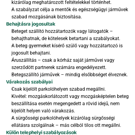
kizárólag meghatározott feltételekkel történhet.
A szabályzat célja a mentők és egészségügyi járművek 
szabad mozgásának biztosítása.
Behajtásra jogosultak
Beteget szállító hozzátartozók vagy látogatók – 
behajthatnak, de kötelesek betartani a szabályokat.
A beteg gyermeket kísérő szülő vagy hozzátartozó is 
jogosult behajtani.
Áruszállítás – csak a kórház saját járművei vagy 
szerződött partnerek számára engedélyezett.
Betegszállító járművek – mindig elsőbbséget élveznek.
Várakozás szabályai
Csak kijelölt parkolóhelyen szabad megállni.
Kivétel: mozgáskorlátozott vagy mozgásképtelen beteg 
beszállítása esetén megengedett a rövid idejű, nem 
kijelölt helyen való várakozás.
A sürgősségi parkolóhelyek kizárólag sürgősségi 
ellátásra szolgálnak – más célból tilos ott megállni.
Külön telephelyi szabályozások