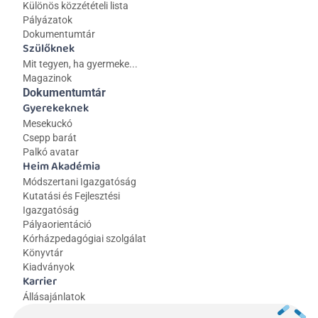
Különös közzétételi lista
Pályázatok
Dokumentumtár
Szülőknek
Mit tegyen, ha gyermeke...
Magazinok
Dokumentumtár
Gyerekeknek
Mesekuckó
Csepp barát
Palkó avatar
Heim Akadémia
Módszertani Igazgatóság
Kutatási és Fejlesztési 
Igazgatóság
Pályaorientáció
Kórházpedagógiai szolgálat
Könyvtár
Kiadványok
Karrier
Állásajánlatok