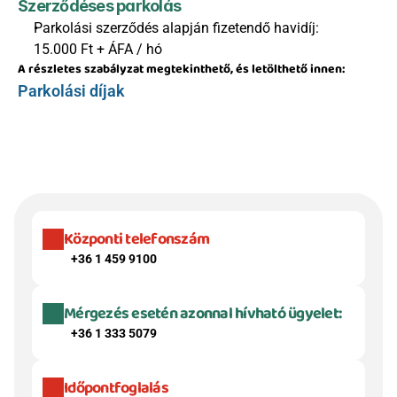
Szerződéses parkolás
Parkolási szerződés alapján fizetendő havidíj:
15.000 Ft + ÁFA / hó
A részletes szabályzat megtekinthető, és letölthető innen:
Parkolási díjak
Központi telefonszám
+36 1 459 9100
Mérgezés esetén azonnal hívható ügyelet:
+36 1 333 5079
Időpontfoglalás