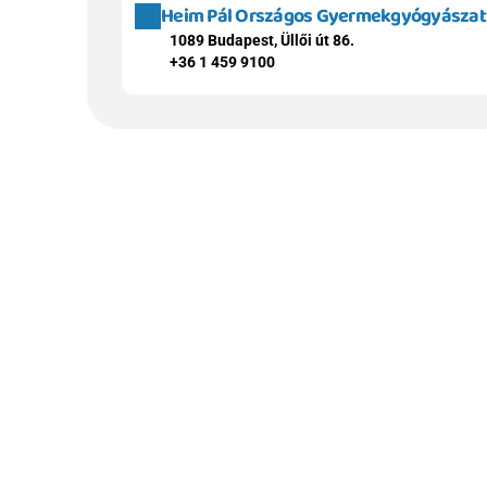
Heim Pál Országos Gyermekgyógyászati 
1089 Budapest, Üllői út 86.
+36 1 459 9100