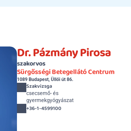
Dr. Pázmány Pirosa
szakorvos
Sürgősségi Betegellátó Centrum
1089 Budapest, Üllői út 86.
Szakvizsga
csecsemő- és 

gyermekgyógyászat
+36-1-4599100