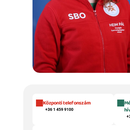
Központi telefonszám
Mé
hí
+36 1 459 9100
+