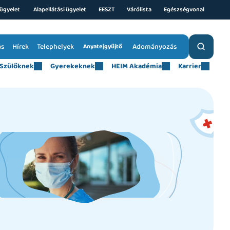
ügyelet 
Alapellátási ügyelet
EESZT
Várólista
Egészségvonal
ás
Hírek
Telephelyek
Adományozás
Anyatejgyűjtő
Szülőknek
Gyerekeknek
HEIM Akadémia
Karrier