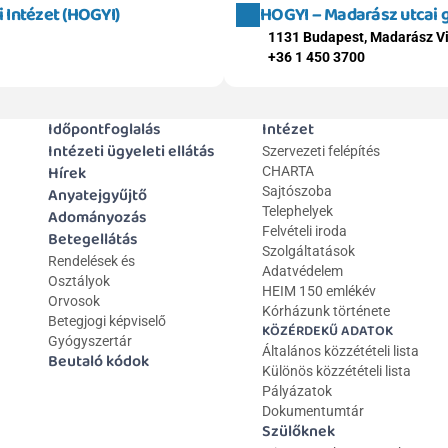
Intézet (HOGYI)
HOGYI – Madarász utcai
1131 Budapest, Madarász Vi
+36 1 450 3700
Időpontfoglalás
Intézet
Intézeti ügyeleti ellátás
Szervezeti felépítés
Hírek
CHARTA
Anyatejgyűjtő
Sajtószoba
Telephelyek
Adományozás
Felvételi iroda
Betegellátás
Szolgáltatások
Rendelések és 
Adatvédelem
Osztályok
HEIM 150 emlékév
Orvosok
Kórházunk története
Betegjogi képviselő
KÖZÉRDEKŰ ADATOK
Gyógyszertár
Általános közzétételi lista 
Beutaló kódok
Különös közzétételi lista
Pályázatok
Dokumentumtár
Szülőknek