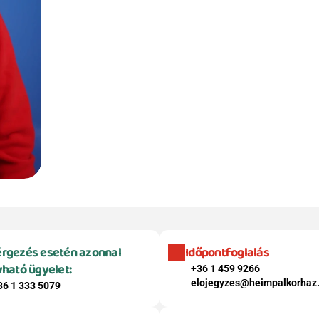
rgezés esetén azonnal 
Időpontfoglalás
vható ügyelet:
+36 1 459 9266
elojegyzes@heimpalkorhaz
36 1 333 5079