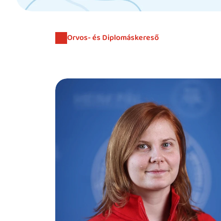
Orvos- és Diplomáskereső