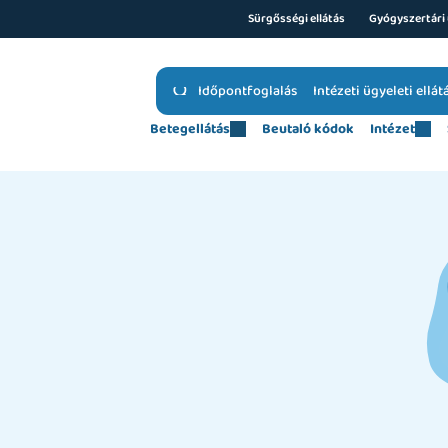
Sürgősségi ellátás
Gyógyszertári 
Időpontfoglalás
Intézeti ügyeleti ellát
Betegellátás
Beutaló kódok
Intézet