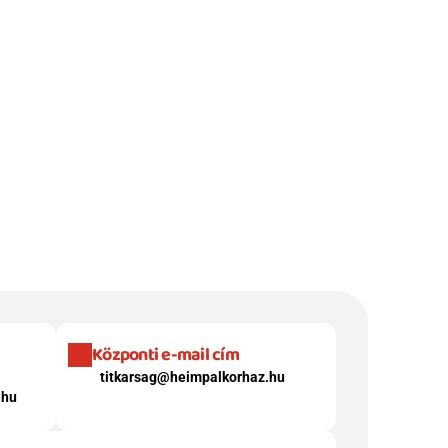
Központi e-mail cím
titkarsag@heimpalkorhaz.hu
.hu