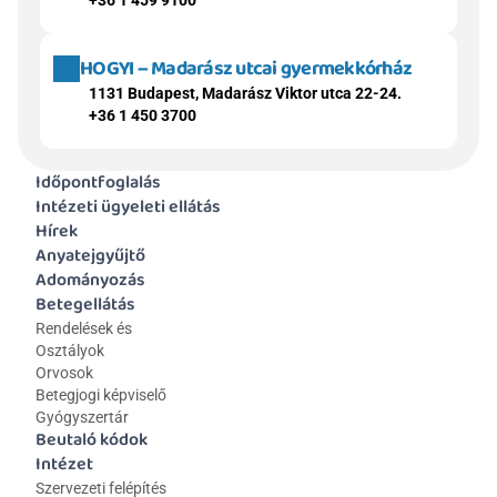
+36 1 459 9100
HOGYI – Madarász utcai gyermekkórház
1131 Budapest, Madarász Viktor utca 22-24.
+36 1 450 3700
Időpontfoglalás
Intézeti ügyeleti ellátás
Hírek
Anyatejgyűjtő
Adományozás
Betegellátás
Rendelések és 
Osztályok
Orvosok
Betegjogi képviselő
Gyógyszertár
Beutaló kódok
Intézet
Szervezeti felépítés