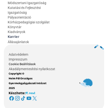
Módszertani Igazgatóság
Kutatási és Fejlesztési 
Igazgatóság
Pályaorientáció
Kórházpedagógiai szolgálat
Könyvtár
Kiadványok
Karrier
Állásajánlatok
Adatvédelem
Impresszum
Cookie Beállítások
Akadálymentesítési nyilatkozat
Copyright © 
Heim Pál Országos 
Gyermekgyógyászati Intézet 
2025
Készítette: