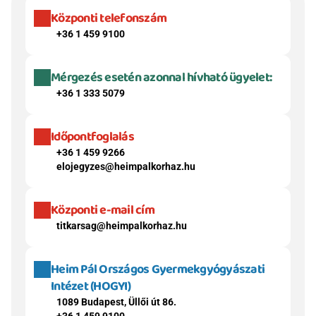
Központi telefonszám
+36 1 459 9100
Mérgezés esetén azonnal hívható ügyelet:
+36 1 333 5079
Időpontfoglalás
+36 1 459 9266
elojegyzes@heimpalkorhaz.hu
Központi e-mail cím
titkarsag@heimpalkorhaz.hu
Heim Pál Országos Gyermekgyógyászati 
Intézet (HOGYI)
1089 Budapest, Üllői út 86.