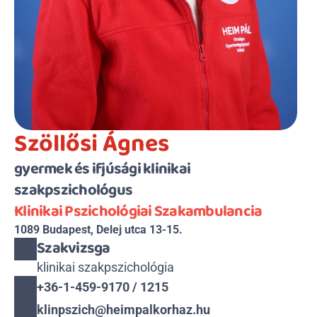
Szöllősi Ágnes
gyermek és ifjúsági klinikai 
szakpszichológus
Klinikai Pszichológiai Szakambulancia
1089 Budapest, Delej utca 13-15.
Szakvizsga
klinikai szakpszichológia
+36-1-459-9170 / 1215
klinpszich@heimpalkorhaz.hu