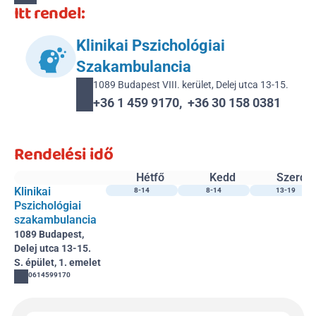
Itt rendel:
Klinikai Pszichológiai 
Szakambulancia
1089 Budapest VIII. kerület, Delej utca 13-15.
+36 1 459 9170,  +36 30 158 0381 
Rendelési idő
Hétfő
Kedd
Szerda
Klinikai 
8-14
8-14
13-19
Pszichológiai 
szakambulancia
1089 Budapest, 
Delej utca 13-15.
S. épület, 1. emelet
0614599170