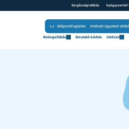
Sürgősségi ellátás
Gyógyszertári 
Időpontfoglalás
Intézeti ügyeleti ellát
Betegellátás
Beutaló kódok
Intézet