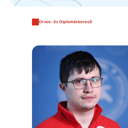
Orvos- és Diplomáskereső