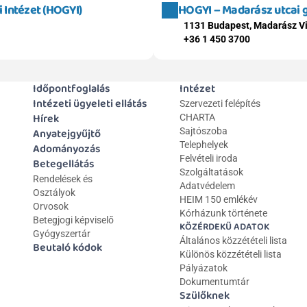
Intézet (HOGYI)
HOGYI – Madarász utcai
1131 Budapest, Madarász Vi
+36 1 450 3700
Időpontfoglalás
Intézet
Intézeti ügyeleti ellátás
Szervezeti felépítés
Hírek
CHARTA
Anyatejgyűjtő
Sajtószoba
Telephelyek
Adományozás
Felvételi iroda
Betegellátás
Szolgáltatások
Rendelések és 
Adatvédelem
Osztályok
HEIM 150 emlékév
Orvosok
Kórházunk története
Betegjogi képviselő
KÖZÉRDEKŰ ADATOK
Gyógyszertár
Általános közzétételi lista 
Beutaló kódok
Különös közzétételi lista
Pályázatok
Dokumentumtár
Szülőknek