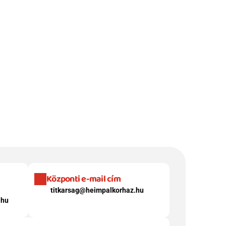
Központi e-mail cím
titkarsag@heimpalkorhaz.hu
.hu