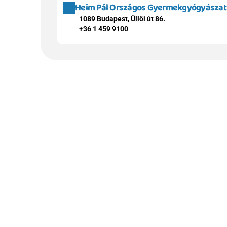
Heim Pál Országos Gyermekgyógyászati 
1089 Budapest, Üllői út 86.
+36 1 459 9100