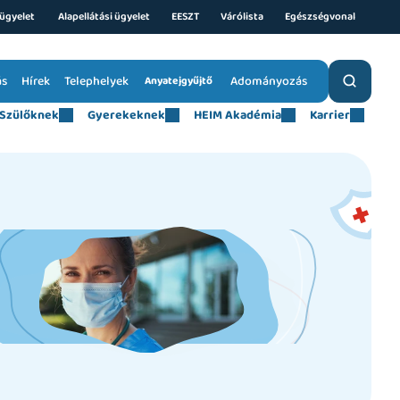
ügyelet 
Alapellátási ügyelet
EESZT
Várólista
Egészségvonal
ás
Hírek
Telephelyek
Adományozás
Anyatejgyűjtő
Szülőknek
Gyerekeknek
HEIM Akadémia
Karrier