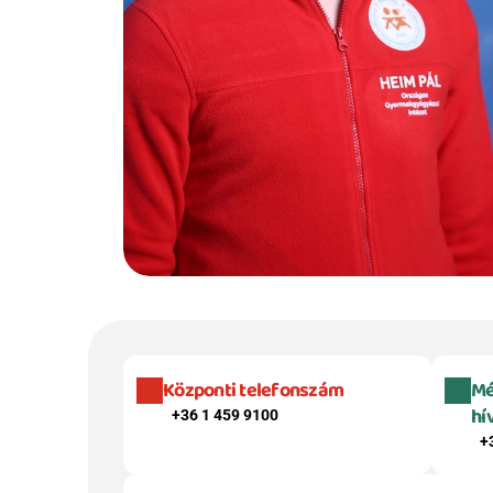
Központi telefonszám
Mé
hí
+36 1 459 9100
+