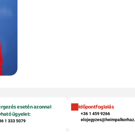
rgezés esetén azonnal 
Időpontfoglalás
vható ügyelet:
+36 1 459 9266
elojegyzes@heimpalkorhaz
36 1 333 5079