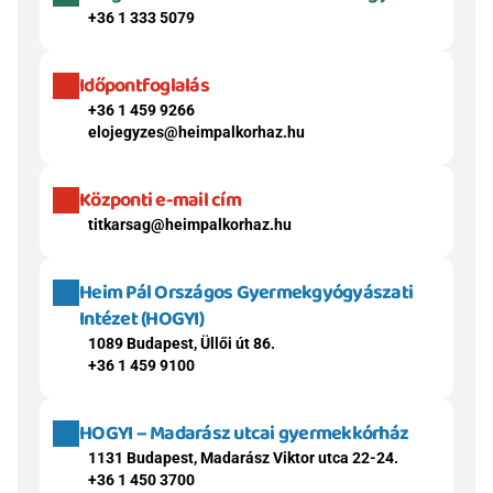
+36 1 333 5079
Időpontfoglalás
+36 1 459 9266
elojegyzes@heimpalkorhaz.hu
Központi e-mail cím
titkarsag@heimpalkorhaz.hu
Heim Pál Országos Gyermekgyógyászati 
Intézet (HOGYI)
1089 Budapest, Üllői út 86.
+36 1 459 9100
HOGYI – Madarász utcai gyermekkórház
1131 Budapest, Madarász Viktor utca 22-24.
+36 1 450 3700