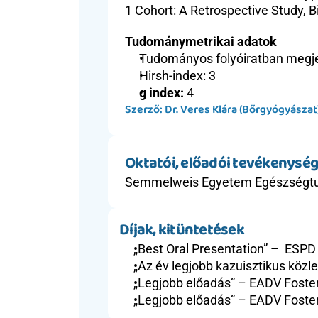
1 Cohort: A Retrospective Study, B
Tudománymetrikai adatok
Tudományos folyóiratban megjel
Hirsh-index: 3
g index: 
4
Szerző: Dr. Veres Klára (Bőrgyógyász
Oktatói, előadói tevékenység
Semmelweis Egyetem Egészségt
Díjak, kitüntetések
„Best Oral Presentation” –  ESP
„Az év legjobb kazuisztikus köz
„Legjobb előadás” – EADV Foster