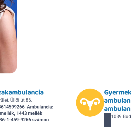
szakambulancia
Gyermek
ambulanc
let, Üllői út 86.
ambulanc
+3614599266  Ambulancia: 
ellék, 1443 mellék  
1089 Buda
+36-1-459-9266 számon 