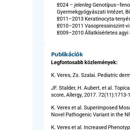
2024 – 
jelenleg 
Genotípus–fenot
Gyermekgyógyászati Intézet, Bő
2011–2013 Keratinocyta-tenyész
2010–2011 Vasopressinszint-viz
2009–2010 Állatkísérletes agyi a
Publikációk
Legfontosabb közlemények:
K. Veres, Zs. Szalai. Pediatric d
JF. Stalder, H. Aubert, et al. Topic
score, Allergy, 2017. 72(11):1713-
K. Veres et al. Superimposed Mos
Novel Pathogenic Variant in the NF1
K. Veres et al. Increased Phenotyp