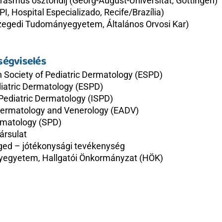
Erasmus ösztöndíj (Georg-August-Universität, Göttingen)
, Hospital Especializado, Recife/Brazília)
zegedi Tudományegyetem, Általános Orvosi Kar)
ségviselés
 Society of Pediatric Dermatology (ESPD) 
iatric Dermatology (ESPD)
 Pediatric Dermatology (ISPD)
ermatology and Venerology (EADV)
ermatology (SPD)
ársulat
ged – jótékonysági tevékenység
egyetem, Hallgatói Önkormányzat (HÖK)