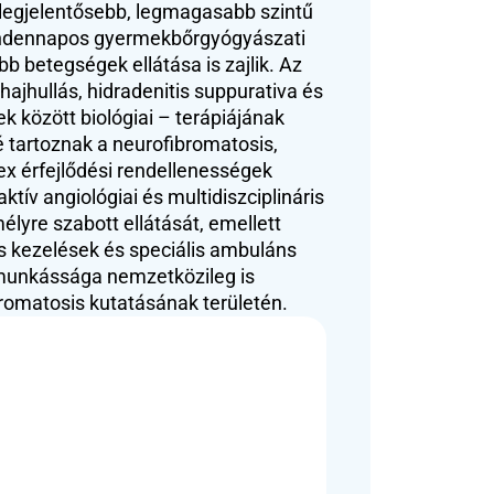
egjelentősebb, legmagasabb szintű 
indennapos gyermekbőrgyógyászati 
b betegségek ellátása is zajlik. Az 
hajhullás, hidradenitis suppurativa és 
 között biológiai – terápiájának 
é tartoznak a neurofibromatosis, 
ex érfejlődési rendellenességek 
ív angiológiai és multidiszciplináris 
lyre szabott ellátását, emellett 
s kezelések és speciális ambuláns 
unkássága nemzetközileg is 
romatosis kutatásának területén.