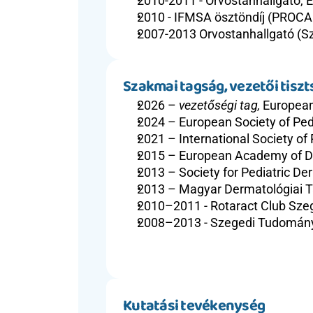
2010-2011 - Orvostanhallgató, 
2010 - IFMSA ösztöndíj (PROCAPI
2007-2013 Orvostanhallgató (S
Szakmai tagság, vezetői tiszt
2026 – 
vezetőségi tag,
 European
2024 – European Society of Ped
2021 – International Society of
2015 – European Academy of D
2013 – Society for Pediatric D
2013 – Magyar Dermatológiai T
2010–2011 - Rotaract Club Sze
2008–2013 - Szegedi Tudomány
Kutatási tevékenység