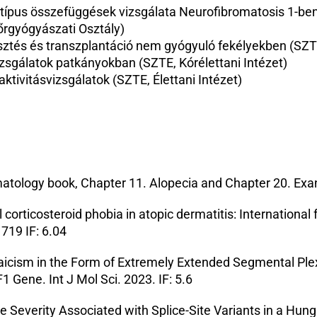
ípus összefüggések vizsgálata Neurofibromatosis 1-ben
rgyógyászati Osztály)
tés és transzplantáció nem gyógyuló fekélyekben (SZTE
sgálatok patkányokban (SZTE, Kórélettani Intézet)
ktivitásvizsgálatok (SZTE, Élettani Intézet)
ermatology book, Chapter 11. Alopecia and Chapter 20. Ex
al corticosteroid phobia in atopic dermatitis: International
1719 IF: 6.04
aicism in the Form of Extremely Extended Segmental Ple
 Gene. Int J Mol Sci. 2023. IF: 5.6
e Severity Associated with Splice-Site Variants in a Hung