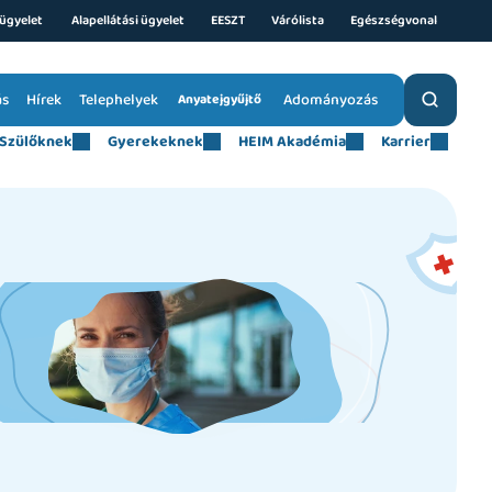
ügyelet 
Alapellátási ügyelet
EESZT
Várólista
Egészségvonal
ás
Hírek
Telephelyek
Adományozás
Anyatejgyűjtő
Szülőknek
Gyerekeknek
HEIM Akadémia
Karrier