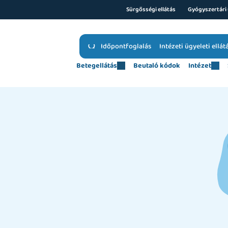
Sürgősségi ellátás
Gyógyszertári 
Időpontfoglalás
Intézeti ügyeleti ellát
Betegellátás
Beutaló kódok
Intézet