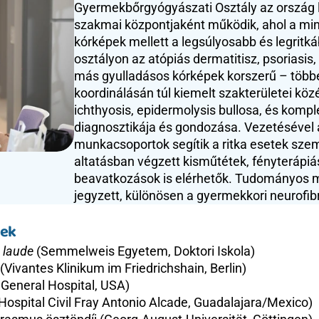
Gyermekbőrgyógyászati Osztály az ország l
szakmai központjaként működik, ahol a m
kórképek mellett a legsúlyosabb és legritkáb
osztályon az atópiás dermatitisz, psoriasis, 
más gyulladásos kórképek korszerű – többek
koordinálásán túl kiemelt szakterületei köz
ichthyosis, epidermolysis bullosa, és kompl
diagnosztikája és gondozása. Vezetésével akt
munkacsoportok segítik a ritka esetek szemé
altatásban végzett kisműtétek, fényterápiá
beavatkozások is elérhetők. Tudományos m
jegyzett, különösen a gyermekkori neurofib
sek
 laude
 (Semmelweis Egyetem, Doktori Iskola)
Vivantes Klinikum im Friedrichshain, Berlin)
 General Hospital, USA)
Hospital Civil Fray Antonio Alcade, Guadalajara/Mexico)