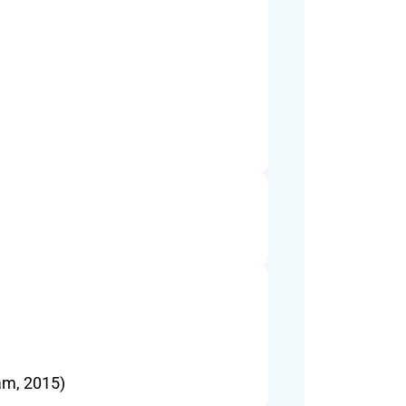
„Legjobb előadás” – EADV Fostering Course, Szexuális úton terjedő fertőzések (Amsterdam, 2015) 