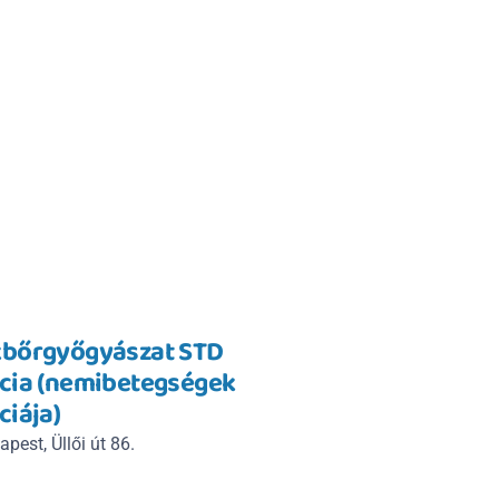
bőrgyőgyászat STD 
ia (nemibetegségek 
iája)
pest, Üllői út 86.