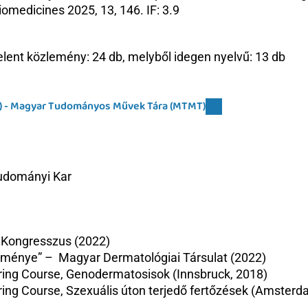
iomedicines 2025, 13, 146. IF: 3.9
ent közlemény: 24 db, melyből idegen nyelvű: 13 db
at) - Magyar Tudományos Művek Tára (MTMT)
udományi Kar
D Kongresszus (2022)
leménye” –  Magyar Dermatológiai Társulat (2022)
ing Course, Genodermatosisok (Innsbruck, 2018) 