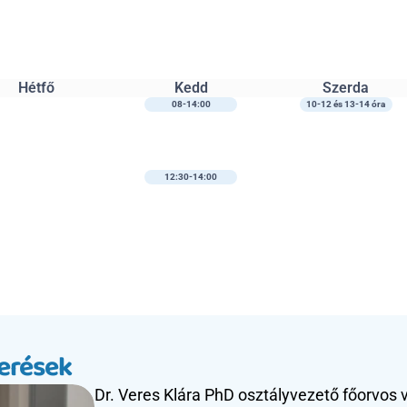
Hétfő
Kedd
Szerda
08-14:00
10-12 és 13-14 óra
12:30-14:00
merések
Dr. Veres Klára PhD osztályvezető főorvos v