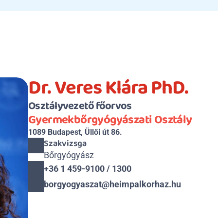
Dr. Veres Klára PhD.
Osztályvezető főorvos
Gyermekbőrgyógyászati Osztály
1089 Budapest, Üllői út 86.
Szakvizsga
Bőrgyógyász
+36 1 459-9100 / 1300
borgyogyaszat@heimpalkorhaz.hu