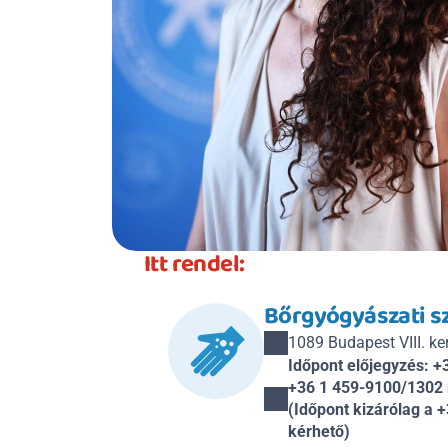
Itt rendel:
Bőrgyógyászati 
1089 Budapest VIII. kerü
Időpont előjegyzés: 
+36 1 459-9100/1302 m
(Időpont kizárólag a 
kérhető)