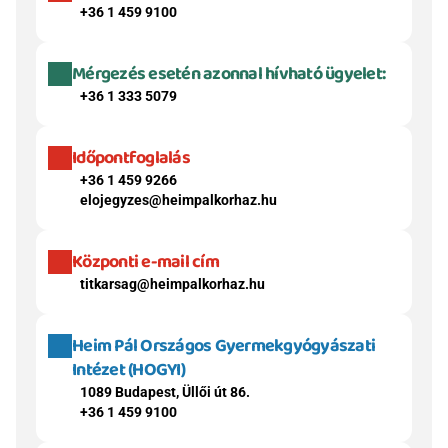
+36 1 459 9100
Mérgezés esetén azonnal hívható ügyelet:
+36 1 333 5079
Időpontfoglalás
+36 1 459 9266
elojegyzes@heimpalkorhaz.hu
Központi e-mail cím
titkarsag@heimpalkorhaz.hu
Heim Pál Országos Gyermekgyógyászati 
Intézet (HOGYI)
1089 Budapest, Üllői út 86.
+36 1 459 9100