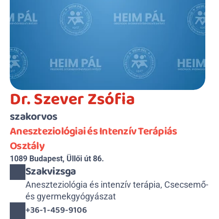
Dr. Szever Zsófia
szakorvos
Aneszteziológiai és Intenzív Terápiás 
Osztály
1089 Budapest, Üllői út 86.
Szakvizsga
Aneszteziológia és intenzív terápia, Csecsemő- 
és gyermekgyógyászat
+36-1-459-9106