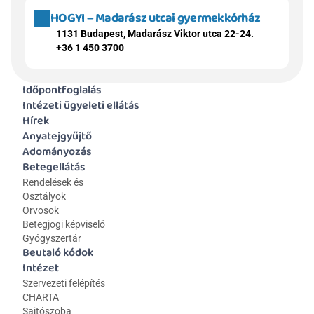
HOGYI – Madarász utcai gyermekkórház
1131 Budapest, Madarász Viktor utca 22-24.
+36 1 450 3700
Időpontfoglalás
Intézeti ügyeleti ellátás
Hírek
Anyatejgyűjtő
Adományozás
Betegellátás
Rendelések és 
Osztályok
Orvosok
Betegjogi képviselő
Gyógyszertár
Beutaló kódok
Intézet
Szervezeti felépítés
CHARTA
Sajtószoba