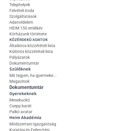
Telephelyek
Felvételi iroda
Szolgáltatások
Adatvédelem
HEIM 150 emlékév
Kórházunk története
KÖZÉRDEKŰ ADATOK
Általános közzétételi lista 
Különös közzétételi lista
Pályázatok
Dokumentumtár
Szülőknek
Mit tegyen, ha gyermeke...
Magazinok
Dokumentumtár
Gyerekeknek
Mesekuckó
Csepp barát
Palkó avatar
Heim Akadémia
Módszertani Igazgatóság
Kutatási és Fejlesztési 