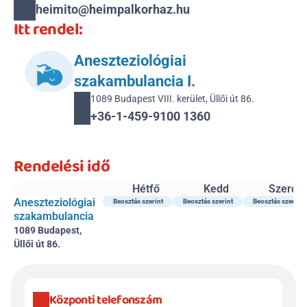
heimito@heimpalkorhaz.hu
Itt rendel:
Aneszteziológiai 
szakambulancia I.
1089 Budapest VIII. kerület, Üllői út 86.
+36-1-459-9100 1360
Rendelési idő
Hétfő
Kedd
Szerda
Aneszteziológiai 
Beosztás szerint
Beosztás szerint
Beosztás szerint
szakambulancia
1089 Budapest, 
Üllői út 86.
Központi telefonszám