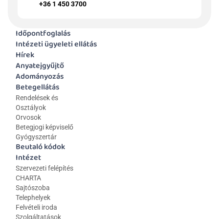
+36 1 450 3700
Időpontfoglalás
Intézeti ügyeleti ellátás
Hírek
Anyatejgyűjtő
Adományozás
Betegellátás
Rendelések és 
Osztályok
Orvosok
Betegjogi képviselő
Gyógyszertár
Beutaló kódok
Intézet
Szervezeti felépítés
CHARTA
Sajtószoba
Telephelyek
Felvételi iroda
Szolgáltatások