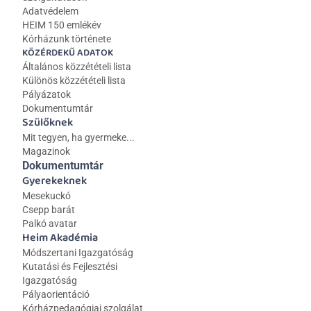
Adatvédelem
HEIM 150 emlékév
Kórházunk története
KÖZÉRDEKŰ ADATOK
Általános közzétételi lista 
Különös közzétételi lista
Pályázatok
Dokumentumtár
Szülőknek
Mit tegyen, ha gyermeke...
Magazinok
Dokumentumtár
Gyerekeknek
Mesekuckó
Csepp barát
Palkó avatar
Heim Akadémia
Módszertani Igazgatóság
Kutatási és Fejlesztési 
Igazgatóság
Pályaorientáció
Kórházpedagógiai szolgálat