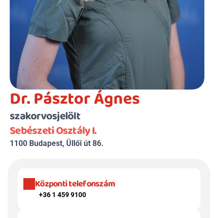
Dr. Pásztor Ágnes
szakorvosjelölt
Sebészeti Osztály I.
1100 Budapest, Üllői út 86.
Központi telefonszám
+36 1 459 9100