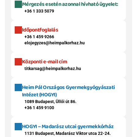
Mérgezés esetén azonnal hívható ügyelet:
+36 1 333 5079
Időpontfoglalás
+36 1 459 9266
elojegyzes@heimpalkorhaz.hu
Központi e-mail cím
titkarsag@heimpalkorhaz.hu
Heim Pál Országos Gyermekgyógyászati 
Intézet (HOGYI)
1089 Budapest, Üllői út 86.
+36 1 459 9100
HOGYI – Madarász utcai gyermekkórház
1131 Budapest, Madarász Viktor utca 22-24.