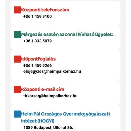
Központi telefonszám
+36 1 459 9100
Mérgezés esetén azonnal hívható ügyelet:
+36 1 333 5079
Időpontfoglalás
+36 1 459 9266
elojegyzes@heimpalkorhaz.hu
Központi e-mail cím
titkarsag@heimpalkorhaz.hu
Heim Pál Országos Gyermekgyógyászati 
Intézet (HOGYI)
1089 Budapest, Üllői út 86.