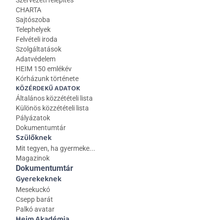
Szervezeti felépítés
CHARTA
Sajtószoba
Telephelyek
Felvételi iroda
Szolgáltatások
Adatvédelem
HEIM 150 emlékév
Kórházunk története
KÖZÉRDEKŰ ADATOK
Általános közzétételi lista 
Különös közzétételi lista
Pályázatok
Dokumentumtár
Szülőknek
Mit tegyen, ha gyermeke...
Magazinok
Dokumentumtár
Gyerekeknek
Mesekuckó
Csepp barát
Palkó avatar
Heim Akadémia