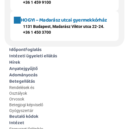
+36 1 459 9100
HOGYI – Madarász utcai gyermekkórház
1131 Budapest, Madarász Viktor utca 22-24.
+36 1 450 3700
Időpontfoglalás
Intézeti ügyeleti ellátás
Hírek
Anyatejgyűjtő
Adományozás
Betegellátás
Rendelések és 
Osztályok
Orvosok
Betegjogi képviselő
Gyógyszertár
Beutaló kódok
Intézet