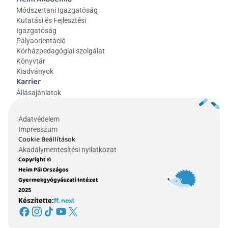
Módszertani Igazgatóság
Kutatási és Fejlesztési 
Igazgatóság
Pályaorientáció
Kórházpedagógiai szolgálat
Könyvtár
Kiadványok
Karrier
Állásajánlatok
Adatvédelem
Impresszum
Cookie Beállítások
Akadálymentesítési nyilatkozat
Copyright © 
Heim Pál Országos 
Gyermekgyógyászati Intézet 
2025
Készítette: