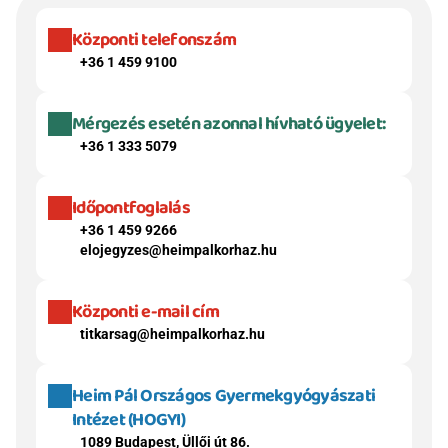
Központi telefonszám
+36 1 459 9100
Mérgezés esetén azonnal hívható ügyelet:
+36 1 333 5079
Időpontfoglalás
+36 1 459 9266
elojegyzes@heimpalkorhaz.hu
Központi e-mail cím
titkarsag@heimpalkorhaz.hu
Heim Pál Országos Gyermekgyógyászati 
Intézet (HOGYI)
1089 Budapest, Üllői út 86.