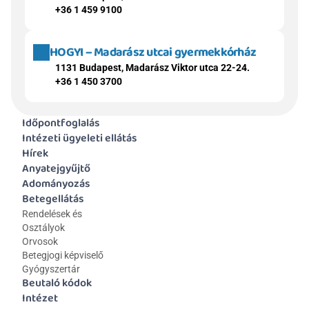
+36 1 459 9100
HOGYI – Madarász utcai gyermekkórház
1131 Budapest, Madarász Viktor utca 22-24.
+36 1 450 3700
Időpontfoglalás
Intézeti ügyeleti ellátás
Hírek
Anyatejgyűjtő
Adományozás
Betegellátás
Rendelések és 
Osztályok
Orvosok
Betegjogi képviselő
Gyógyszertár
Beutaló kódok
Intézet