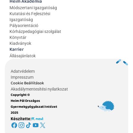
Heim Akadémia
Módszertani Igazgatóság
Kutatási és Fejlesztési 
Igazgatóság
Pályaorientáció
Kórházpedagógiai szolgálat
Könyvtár
Kiadványok
Karrier
Állásajánlatok
Adatvédelem
Impresszum
Cookie Beállítások
Akadálymentesítési nyilatkozat
Copyright © 
Heim Pál Országos 
Gyermekgyógyászati Intézet 
2025
Készítette: