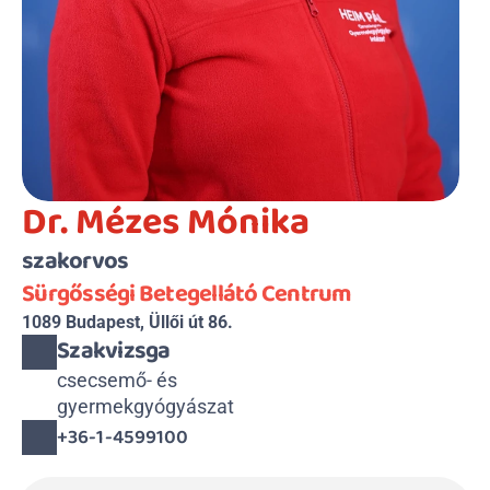
Dr. Mézes Mónika
szakorvos
Sürgősségi Betegellátó Centrum
1089 Budapest, Üllői út 86.
Szakvizsga
csecsemő- és 

gyermekgyógyászat
+36-1-4599100