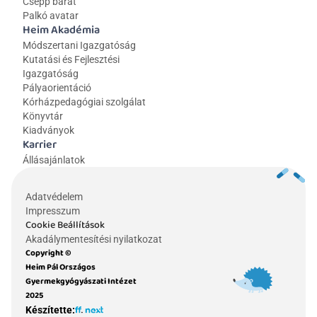
Csepp barát
Palkó avatar
Heim Akadémia
Módszertani Igazgatóság
Kutatási és Fejlesztési 
Igazgatóság
Pályaorientáció
Kórházpedagógiai szolgálat
Könyvtár
Kiadványok
Karrier
Állásajánlatok
Adatvédelem
Impresszum
Cookie Beállítások
Akadálymentesítési nyilatkozat
Copyright © 
Heim Pál Országos 
Gyermekgyógyászati Intézet 
2025
Készítette: