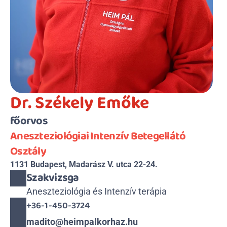
Dr. Székely Emőke
főorvos
Aneszteziológiai Intenzív Betegellátó 
Osztály
1131 Budapest, Madarász V. utca 22-24.
Szakvizsga
Aneszteziológia és Intenzív terápia
+36-1-450-3724
madito@heimpalkorhaz.hu