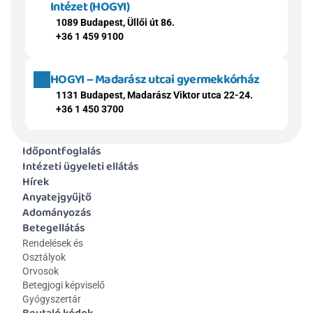
Intézet (HOGYI)
1089 Budapest, Üllői út 86.
+36 1 459 9100
HOGYI – Madarász utcai gyermekkórház
1131 Budapest, Madarász Viktor utca 22-24.
+36 1 450 3700
Időpontfoglalás
Intézeti ügyeleti ellátás
Hírek
Anyatejgyűjtő
Adományozás
Betegellátás
Rendelések és 
Osztályok
Orvosok
Betegjogi képviselő
Gyógyszertár