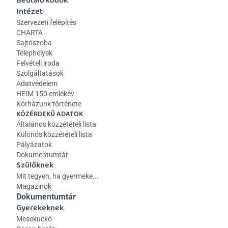
Beutaló kódok
Intézet
Szervezeti felépítés
CHARTA
Sajtószoba
Telephelyek
Felvételi iroda
Szolgáltatások
Adatvédelem
HEIM 150 emlékév
Kórházunk története
KÖZÉRDEKŰ ADATOK
Általános közzétételi lista 
Különös közzétételi lista
Pályázatok
Dokumentumtár
Szülőknek
Mit tegyen, ha gyermeke...
Magazinok
Dokumentumtár
Gyerekeknek
Mesekuckó