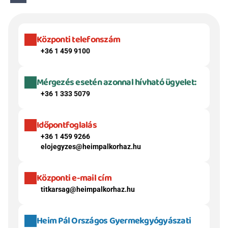
Központi telefonszám
+36 1 459 9100
Mérgezés esetén azonnal hívható ügyelet:
+36 1 333 5079
Időpontfoglalás
+36 1 459 9266
elojegyzes@heimpalkorhaz.hu
Központi e-mail cím
titkarsag@heimpalkorhaz.hu
Heim Pál Országos Gyermekgyógyászati 